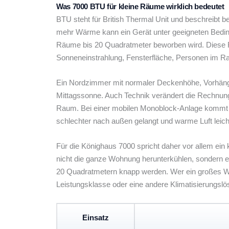
Was 7000 BTU für kleine Räume wirklich bedeutet
BTU steht für British Thermal Unit und beschreibt 
mehr Wärme kann ein Gerät unter geeigneten Beding
Räume bis 20 Quadratmeter beworben wird. Diese F
Sonneneinstrahlung, Fensterfläche, Personen im R
Ein Nordzimmer mit normaler Deckenhöhe, Vorhänge
Mittagssonne. Auch Technik verändert die Rechnun
Raum. Bei einer mobilen Monoblock-Anlage kommt die
schlechter nach außen gelangt und warme Luft leic
Für die Könighaus 7000 spricht daher vor allem ei
nicht die ganze Wohnung herunterkühlen, sondern ei
20 Quadratmetern knapp werden. Wer ein großes Wo
Leistungsklasse oder eine andere Klimatisierungslö
Einsatz