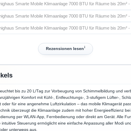
ℹ︎
Rezensionen lesen
ikels
entfeuchtet bis zu 20 L/Tag zur Vorbeugung von Schimmelbildung und ve
zjährigen Komfort mit Kühl-, Entfeuchtungs-, 3-stufigem Lüfter-, Sc
 oder für eine angenehme Luftzirkulation – das mobile Klimagerät passt
hnik überzeugt die Klimaanlage zudem mit hoher Energieeffizienz bei k
dienung per WLAN-App, Fernbedienung oder direkt am Gerät. Alle Fu
Die intuitive Steuerung ermöglicht eine einfache Anpassung aller Modi und
oder unterwegs aus.