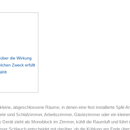
 über die Wirkung
lchen Zweck erfüllt
ählt
leine, abgeschlossene Räume, in denen eine fest installierte Split-An
zorte sind Schlafzimmer, Arbeitszimmer, Gästezimmer oder ein klein
 Gerät steht als Monoblock im Zimmer, kühlt die Raumluft und führt
eser Schlauch entscheidet mit darüber, ob die Kühlung am Ende über