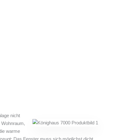
lage nicht
er Wohnraum,
 die warme
zeugt: Das Fenster muss sich möglichst dicht