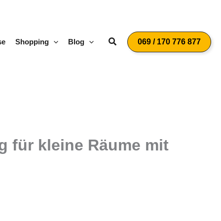
Suchen
se
Shopping
Blog
069 / 170 776 877
 für kleine Räume mit