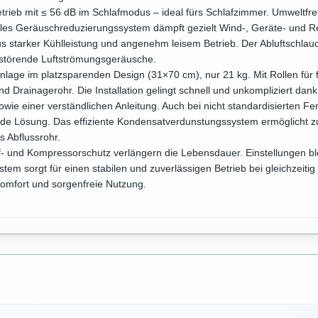
ieb mit ≤ 56 dB im Schlafmodus – ideal fürs Schlafzimmer. Umweltfreun
es Geräuschreduzierungssystem dämpft gezielt Wind-, Geräte- und R
starker Kühlleistung und angenehm leisem Betrieb. Der Abluftschlauch 
 störende Luftströmungsgeräusche.
lage im platzsparenden Design (31×70 cm), nur 21 kg. Mit Rollen für fle
 Drainagerohr. Die Installation gelingt schnell und unkompliziert dank 
owie einer verständlichen Anleitung. Auch bei nicht standardisierten Fen
de Lösung. Das effiziente Kondensatverdunstungssystem ermöglicht zu
s Abflussrohr.
uf- und Kompressorschutz verlängern die Lebensdauer. Einstellungen bl
stem sorgt für einen stabilen und zuverlässigen Betrieb bei gleichzeit
 Komfort und sorgenfreie Nutzung.