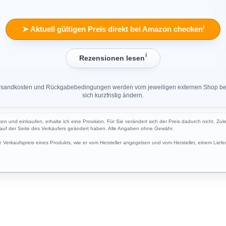
ℹ︎
➤ Aktuell gültigen Preis direkt bei Amazon checken
ℹ︎
Rezensionen lesen
 Versandkosten und Rückgabebedingungen werden vom jeweiligen externen Shop ber
sich kurzfristig ändern.
cken und einkaufen, erhalte ich eine Provision. Für Sie verändert sich der Preis dadurch nicht. Zul
h auf der Seite des Verkäufers geändert haben. Alle Angaben ohne Gewähr.
Verkaufspreis eines Produkts, wie er vom Hersteller angegeben und vom Hersteller, einem Liefer