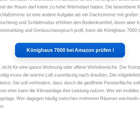
n und der Raum darf keine zu hohe Wärmelast haben. Die beworbene Kla
chlafzimmer ist eine andere Aufgabe als ein Dachzimmer mit großer
tfeuchtung und Schlafmodus erhöhen den Bedienkomfort, lösen aber 
strahlung und Geräuschanspruch prüft, kann die Könighaus 7000 deu
Könighaus 7000 bei Amazon prüfen ℹ︎
ng, nicht für eine ganze Wohnung oder offene Wohnbereiche. Der Kom
zeitig muss die warme Luft zuverlässig nach draußen. Die mitgeliefer
ems: Sie soll verhindern, dass durch die geöffnete Fensterfläche so
sto eher kann die Klimaanlage ihre Leistung nutzen. Wer ein mobiles
gangslage. Wer dagegen häufig zwischen mehreren Räumen wechseln o
en.