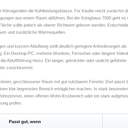
bei Klimageräten die Kühlleistungsklasse. Für Käufer reicht zunächst
ungen aus einem Raum abführen. Bei der Könighaus 7000 geht es um 
läche sollte jedoch als oberer Richtwert gelesen werden. Entsch
aum und zusätzliche Wärmequellen.
n und kurzem Abluftweg stellt deutlich geringere Anforderungen al
g: Ein Desktop-PC, mehrere Monitore, Fernseher oder längere Video
 Abluftführung hinzu. Ein langer, geknickter oder undicht geführte
hter zurückkommt.
n kleiner, geschlossener Raum mit gut nutzbarem Fenster. Dort pass
nen klar begrenzten Bereich erträglicher machen. In stark besonnten
hnzimmer, einen offenen Wohn-Essbereich oder ein stark aufgeheiz
sung prüfen.
Passt gut, wenn