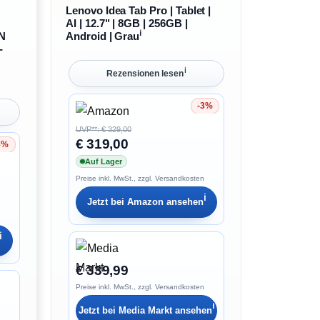
Lenovo Idea Tab Pro | Tablet |
AI | 12.7" | 8GB | 256GB |
ℹ︎
AN
Android | Grau
-
ℹ︎
Rezensionen lesen
-3%
Ersparnis 3%
UVP**: € 329,00
€ 319,00
3%
Auf Lager
Preise inkl. MwSt., zzgl. Versandkosten
ℹ︎
Jetzt bei
Amazon
ansehen
ℹ︎
€ 339,99
Preise inkl. MwSt., zzgl. Versandkosten
ℹ︎
Jetzt bei
Media Markt
ansehen