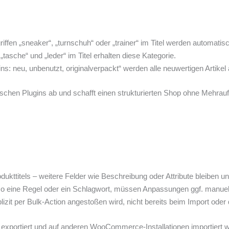
riffen „sneaker“, „turnschuh“ oder „trainer“ im Titel werden automatis
„tasche“ und „leder“ im Titel erhalten diese Kategorie.
ns: neu, unbenutzt, originalverpackt“ werden alle neuwertigen Artike
ssischen Plugins ab und schafft einen strukturierten Shop ohne Mehrau
dukttitels – weitere Felder wie Beschreibung oder Attribute bleiben u
also eine Regel oder ein Schlagwort, müssen Anpassungen ggf. manue
lizit per Bulk-Action angestoßen wird, nicht bereits beim Import oder
exportiert und auf anderen WooCommerce-Installationen importiert w