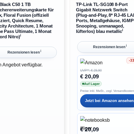
Black C50 1 TB
TP-Link TL-SG108 8-Port
chererweiterungskarte für
Gigabit Netzwerk Switch
, Floral Fusion (offiziell
(Plug-and-Play, 8* RJ-45 L
nziert, Quick Resume,
Ports, Metallgehäuse, IGMP
city Architecture, 1 Monat
Snooping, unmanaged,
ℹ︎
 Pass Ultimate, 1 Monat
lüfterlos) blau metallic
ℹ︎
ord Nitro)
ℹ︎
Rezensionen lesen
ℹ︎
Rezensionen lesen
-3
Ersparnis 33%
n Angebot verfügbar.
UVP**: € 29,90
€ 20,09
Auf Lager
Preise inkl. MwSt., zzgl. Versandkosten
Jetzt bei
Amazon
ansehen
€ 20,09