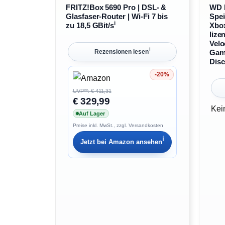
FRITZ!Box 5690 Pro | DSL- &
WD 
Glasfaser-Router | Wi-Fi 7 bis
Spei
ℹ︎
zu 18,5 GBit/s
Xbox
lize
Velo
ℹ︎
Game
Rezensionen lesen
Disc
-20%
Ersparnis 20%
UVP**: € 411,31
€ 329,99
Kei
Auf Lager
Preise inkl. MwSt., zzgl. Versandkosten
ℹ︎
Jetzt bei
Amazon
ansehen