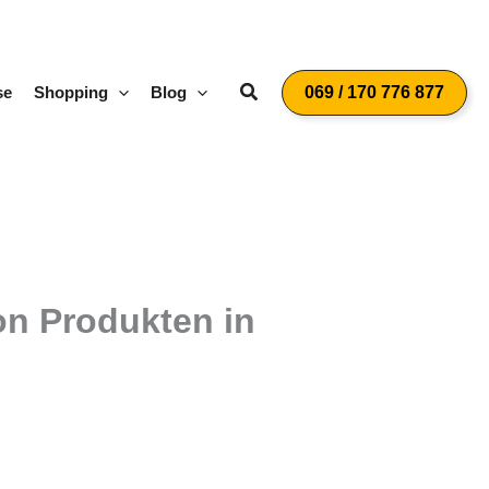
Suchen
se
Shopping
Blog
069 / 170 776 877
on Produkten in