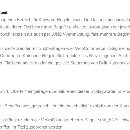
beit
enen Bereich für Keyword-Regeln hinzu. Dort lassen sich individuel
ukte, deren Titel bestimmte Begriffe enthalten, automatisch der jewe
sowohl einzeln als auch per „UND“-Verknüpfung, falls mehrere Begri
n ab, die Anwender mit Suchanfragen wie „WooCommerce Kategorie na
mmerce Kategorie-Regeln für Produkte“ ins Netz eingeben. Auch 
Titelbestandteilen oder die gezielte Steuerung von Bulk Kategoriezu
 Shirt, Oberteil“ eingetragen. Sobald eines dieser Schlagwörter im Pr
t Begriffen wie „gebraucht, defekt, beschädigt“ explizit von der Kate
ress Plugin zudem die Verknüpfung mehrerer Begriffe mit „AND“, et
riffen im Titel zugeordnet werden.