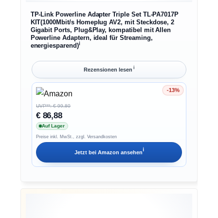
TP-Link Powerline Adapter Triple Set TL-PA7017P
KIT(1000Mbit/s Homeplug AV2, mit Steckdose, 2
Gigabit Ports, Plug&Play, kompatibel mit Allen
Powerline Adaptern, ideal für Streaming,
ℹ︎
energiesparend)
ℹ︎
Rezensionen lesen
-13%
Ersparnis 13%
UVP**: € 99,80
€ 86,88
Auf Lager
Preise inkl. MwSt., zzgl. Versandkosten
ℹ︎
Jetzt bei
Amazon
ansehen