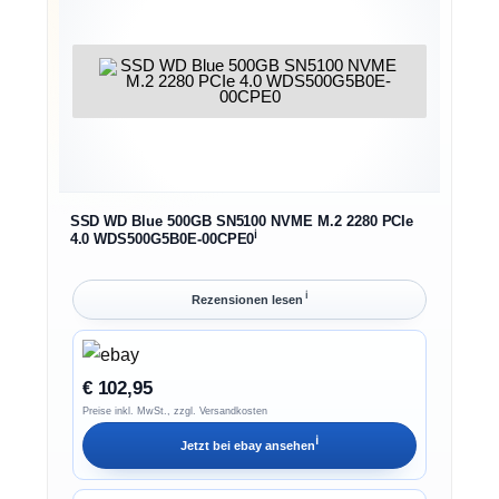
SSD WD Blue 500GB SN5100 NVME M.2 2280 PCIe
ℹ︎
4.0 WDS500G5B0E-00CPE0
ℹ︎
Rezensionen lesen
€ 102,95
Preise inkl. MwSt., zzgl. Versandkosten
ℹ︎
Jetzt bei
ebay
ansehen