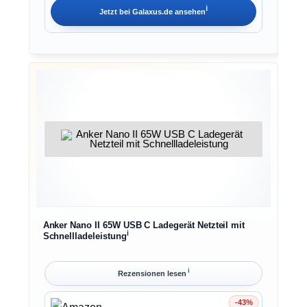
ℹ︎
Jetzt bei
Galaxus.de
ansehen
Anker Nano II 65W USB C Ladegerät Netzteil mit
ℹ︎
Schnellladeleistung
ℹ︎
Rezensionen lesen
-43%
Ersparnis 43%