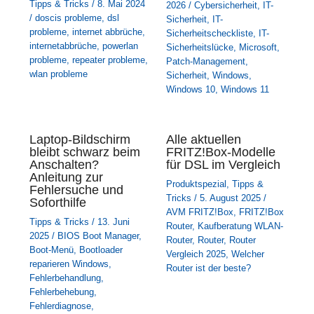
Tipps & Tricks
/
8. Mai 2024
2026
/
Cybersicherheit
,
IT-
/
doscis probleme
,
dsl
Sicherheit
,
IT-
probleme
,
internet abbrüche
,
Sicherheitscheckliste
,
IT-
internetabbrüche
,
powerlan
Sicherheitslücke
,
Microsoft
,
probleme
,
repeater probleme
,
Patch-Management
,
wlan probleme
Sicherheit
,
Windows
,
Windows 10
,
Windows 11
Laptop-Bildschirm
Alle aktuellen
bleibt schwarz beim
FRITZ!Box-Modelle
Anschalten?
für DSL im Vergleich
Anleitung zur
Produktspezial
,
Tipps &
Fehlersuche und
Tricks
/
5. August 2025
/
Soforthilfe
AVM FRITZ!Box
,
FRITZ!Box
Tipps & Tricks
/
13. Juni
Router
,
Kaufberatung WLAN-
2025
/
BIOS Boot Manager
,
Router
,
Router
,
Router
Boot-Menü
,
Bootloader
Vergleich 2025
,
Welcher
reparieren Windows
,
Router ist der beste?
Fehlerbehandlung
,
Fehlerbehebung
,
Fehlerdiagnose
,