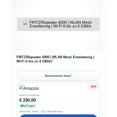
FRITZ!Repeater 6000 | WLAN Mesh Erweiterung |
ℹ︎
Wi-Fi 6 bis zu 6 GBit/s
ℹ︎
Rezensionen lesen
-11%
Ersparnis 11%
UVP**: € 259,00
€ 230,00
Auf Lager
Preise inkl. MwSt., zzgl. Versandkosten