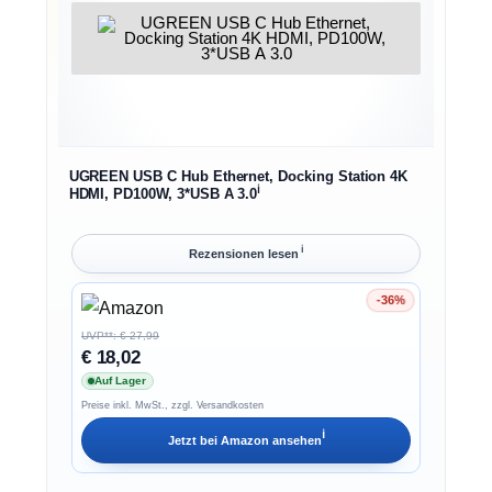
UGREEN USB C Hub Ethernet, Docking Station 4K
ℹ︎
HDMI, PD100W, 3*USB A 3.0
ℹ︎
Rezensionen lesen
-36%
Ersparnis 36%
UVP**: € 27,99
€ 18,02
Auf Lager
Preise inkl. MwSt., zzgl. Versandkosten
ℹ︎
Jetzt bei
Amazon
ansehen