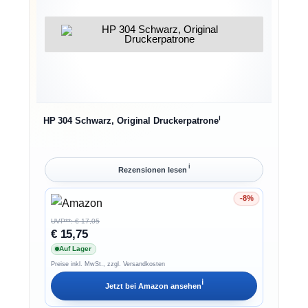
ℹ︎
HP 304 Schwarz, Original Druckerpatrone
ℹ︎
Rezensionen lesen
-8%
Ersparnis 8%
UVP**: € 17,05
€ 15,75
Auf Lager
Preise inkl. MwSt., zzgl. Versandkosten
ℹ︎
Jetzt bei
Amazon
ansehen