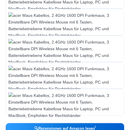
ℹ︎
🔍
Rezensionen auf Amazon lesen