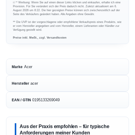
ℹ︎ / * Werbung: Wenn Sie auf einen dieser Links klicken und einkaufen, erhalte ich eine
Provision. Für Sie verändert sich der Preis dadurch nicht. Zuletzt aktualisiert am 6.
August 2026 um 8:22. Die hier gezeigten Preise können sich zwischenzeitlich auf der
Seite des Verkäufers geändert haben. Alle Angaben ohne Gewähr.
** Die UVP ist der vorgeschlagene oder empfohlene Verkaufspreis eines Produkts, wie
er vom Hersteller angegeben und vom Hersteller, einem Lieferanten oder Händler zur
Verfügung gestellt wird.
Preise inkl. MwSt., zzgl. Versandkosten
Acer
Marke
acer
Hersteller
0195133269049
EAN / GTIN
Aus der Praxis empfohlen – für typische
Anforderungen meiner Kunden