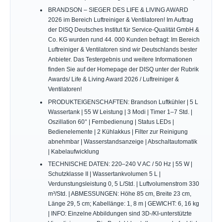
BRANDSON – SIEGER DES LIFE & LIVING AWARD
2026 im Bereich Luftreiniger & Ventilatoren! Im Auftrag
der DISQ Deutsches Institut für Service-Qualität GmbH &
Co. KG wurden rund 44. 000 Kunden befragt: Im Bereich
Luftreiniger & Ventilatoren sind wir Deutschlands bester
Anbieter. Das Testergebnis und weitere Informationen
finden Sie auf der Homepage der DISQ unter der Rubrik
Awards/ Life & Living Award 2026 / Luftreiniger &
Ventilatoren!
PRODUKTEIGENSCHAFTEN: Brandson Luftkühler | 5 L
Wassertank | 55 W Leistung | 3 Modi | Timer 1–7 Std. |
Oszillation 60° | Fernbedienung | Status LEDs |
Bedienelemente | 2 Kühlakkus | Filter zur Reinigung
abnehmbar | Wasserstandsanzeige | Abschaltautomatik
| Kabelaufwicklung
TECHNISCHE DATEN: 220–240 V AC / 50 Hz | 55 W |
Schutzklasse II | Wassertankvolumen 5 L |
Verdunstungsleistung 0, 5 L/Std. | Luftvolumenstrom 330
m³/Std. | ABMESSUNGEN: Höhe 85 cm, Breite 23 cm,
Länge 29, 5 cm; Kabellänge: 1, 8 m | GEWICHT: 6, 16 kg
| INFO: Einzelne Abbildungen sind 3D-/KI-unterstützte