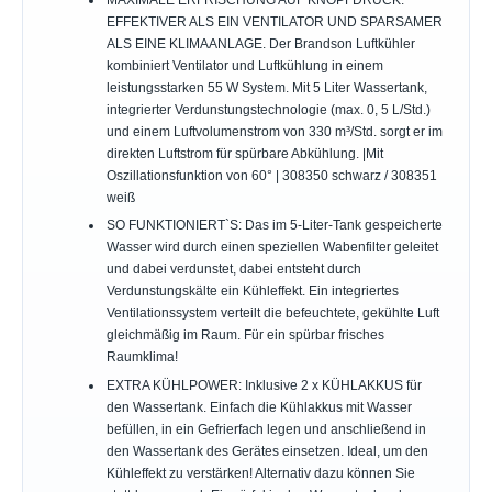
MAXIMALE ERFRISCHUNG AUF KNOPFDRUCK:
EFFEKTIVER ALS EIN VENTILATOR UND SPARSAMER
ALS EINE KLIMAANLAGE. Der Brandson Luftkühler
kombiniert Ventilator und Luftkühlung in einem
leistungsstarken 55 W System. Mit 5 Liter Wassertank,
integrierter Verdunstungstechnologie (max. 0, 5 L/Std.)
und einem Luftvolumenstrom von 330 m³/Std. sorgt er im
direkten Luftstrom für spürbare Abkühlung. |Mit
Oszillationsfunktion von 60° | 308350 schwarz / 308351
weiß
SO FUNKTIONIERT`S: Das im 5-Liter-Tank gespeicherte
Wasser wird durch einen speziellen Wabenfilter geleitet
und dabei verdunstet, dabei entsteht durch
Verdunstungskälte ein Kühleffekt. Ein integriertes
Ventilationssystem verteilt die befeuchtete, gekühlte Luft
gleichmäßig im Raum. Für ein spürbar frisches
Raumklima!
EXTRA KÜHLPOWER: Inklusive 2 x KÜHLAKKUS für
den Wassertank. Einfach die Kühlakkus mit Wasser
befüllen, in ein Gefrierfach legen und anschließend in
den Wassertank des Gerätes einsetzen. Ideal, um den
Kühleffekt zu verstärken! Alternativ dazu können Sie