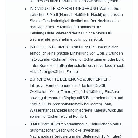
stattdessen auch Eiswürfel in den Wassertank geben.
INDIVIDUELLE KOMFORTSTEUERUNG: Wählen Sie
zwischen 3 Modi (Normal, Natürlich, Nacht) und passen
Sie die Geschwindigkeit flexibel an. Der Nachtmodus
reduziert nach 15 Minuten automatisch die
Leistungsstufe, während der natürliche Modus für
wechselnde, angenehme Luftimpulse sorgt.
INTELLIGENTE TIMERFUNKTION: Die Timerfunktion
ermöglicht eine präzise Einstellung von 1 bis 7 Stunden
in 1-Stunden-Schritten. Ideal für Schlafzimmer oder Büro
– der Brandson Luftkühler schaltet sich zuverlässig nach
Ablauf der gewählten Zeit ab.
DURCHDACHTE BEDIENUNG & SICHERHEIT:
Inklusive Fernbedienung mit 7 Tasten (On/Off;
Oszillation; Mode; Timer; „+“; „-“; Luftkühlung Ein/Aus)
sowie gut lesbarem Display mit 6 Bedienelementen und
Status-LEDs. Abschaltautomatik bei leerem Tank,
Wasserstandsanzeige und integrierte Kabelaufwicklung
sorgen für Sicherheit und Komfort.
3 MODI WÄHLBAR: Normalmodus | Natürlicher Modus
(automatischer Geschwindigkeitswechsel) |
Nachtmodus (Reduzierung der Stufe nach 15 Minuten)