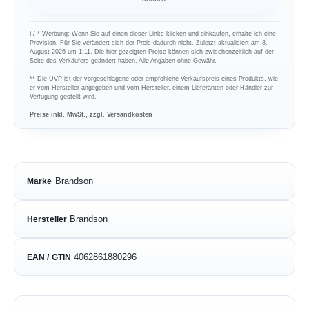
ℹ︎ / * Werbung: Wenn Sie auf einen dieser Links klicken und einkaufen, erhalte ich eine
Provision. Für Sie verändert sich der Preis dadurch nicht. Zuletzt aktualisiert am 8.
August 2026 um 1:11. Die hier gezeigten Preise können sich zwischenzeitlich auf der
Seite des Verkäufers geändert haben. Alle Angaben ohne Gewähr.
** Die UVP ist der vorgeschlagene oder empfohlene Verkaufspreis eines Produkts, wie
er vom Hersteller angegeben und vom Hersteller, einem Lieferanten oder Händler zur
Verfügung gestellt wird.
Preise inkl. MwSt., zzgl. Versandkosten
Brandson
Marke
Brandson
Hersteller
4062861880296
EAN / GTIN