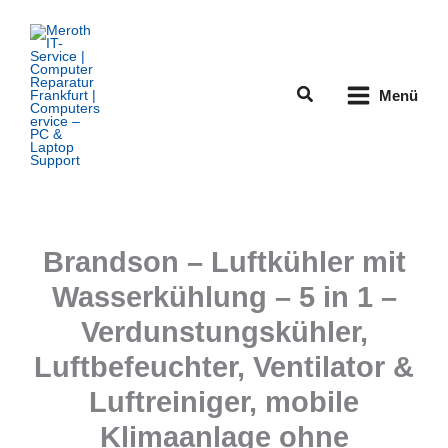
Zum
Inhalt
springen
Suchen
Menü
Brandson – Luftkühler mit
Wasserkühlung – 5 in 1 –
Verdunstungskühler,
Luftbefeuchter, Ventilator &
Luftreiniger, mobile
Klimaanlage ohne