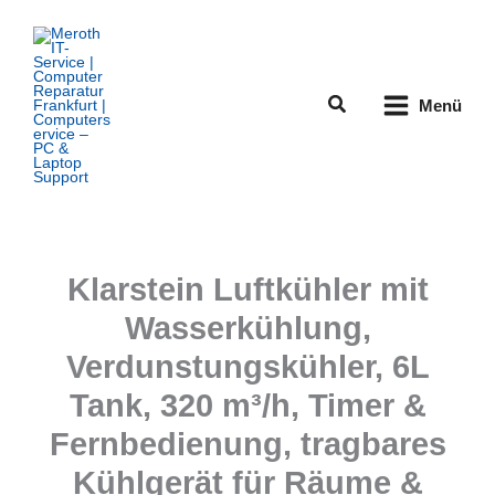
Zum
Inhalt
springen
Suchen
Menü
Klarstein Luftkühler mit
Wasserkühlung,
Verdunstungskühler, 6L
Tank, 320 m³/h, Timer &
Fernbedienung, tragbares
Kühlgerät für Räume &