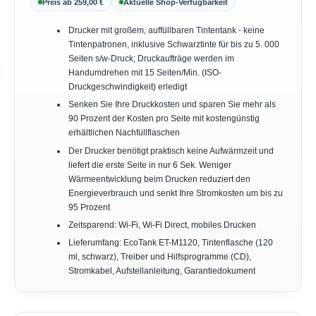
Preis ab 259,00 €
Aktuelle Shop-Verfügbarkeit
Drucker mit großem, auffüllbaren Tintentank - keine
Tintenpatronen, inklusive Schwarztinte für bis zu 5. 000
Seiten s/w-Druck; Druckaufträge werden im
Handumdrehen mit 15 Seiten/Min. (ISO-
Druckgeschwindigkeit) erledigt
Senken Sie Ihre Druckkosten und sparen Sie mehr als
90 Prozent der Kosten pro Seite mit kostengünstig
erhältlichen Nachfüllflaschen
Der Drucker benötigt praktisch keine Aufwärmzeit und
liefert die erste Seite in nur 6 Sek. Weniger
Wärmeentwicklung beim Drucken reduziert den
Energieverbrauch und senkt Ihre Stromkosten um bis zu
95 Prozent
Zeitsparend: Wi-Fi, Wi-Fi Direct, mobiles Drucken
Lieferumfang: EcoTank ET-M1120, Tintenflasche (120
ml, schwarz), Treiber und Hilfsprogramme (CD),
Stromkabel, Aufstellanleitung, Garantiedokument