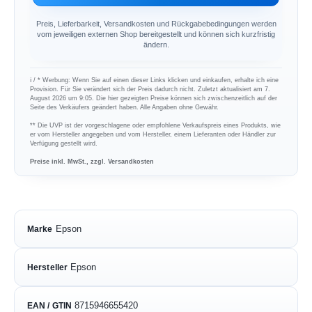
Preis, Lieferbarkeit, Versandkosten und Rückgabebedingungen werden
vom jeweiligen externen Shop bereitgestellt und können sich kurzfristig
ändern.
ℹ︎ / * Werbung: Wenn Sie auf einen dieser Links klicken und einkaufen, erhalte ich eine
Provision. Für Sie verändert sich der Preis dadurch nicht. Zuletzt aktualisiert am 7.
August 2026 um 9:05. Die hier gezeigten Preise können sich zwischenzeitlich auf der
Seite des Verkäufers geändert haben. Alle Angaben ohne Gewähr.
** Die UVP ist der vorgeschlagene oder empfohlene Verkaufspreis eines Produkts, wie
er vom Hersteller angegeben und vom Hersteller, einem Lieferanten oder Händler zur
Verfügung gestellt wird.
Preise inkl. MwSt., zzgl. Versandkosten
Epson
Marke
Epson
Hersteller
8715946655420
EAN / GTIN