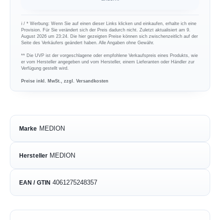
ℹ︎ / * Werbung: Wenn Sie auf einen dieser Links klicken und einkaufen, erhalte ich eine
Provision. Für Sie verändert sich der Preis dadurch nicht. Zuletzt aktualisiert am 9.
August 2026 um 23:24. Die hier gezeigten Preise können sich zwischenzeitlich auf der
Seite des Verkäufers geändert haben. Alle Angaben ohne Gewähr.
** Die UVP ist der vorgeschlagene oder empfohlene Verkaufspreis eines Produkts, wie
er vom Hersteller angegeben und vom Hersteller, einem Lieferanten oder Händler zur
Verfügung gestellt wird.
Preise inkl. MwSt., zzgl. Versandkosten
MEDION
Marke
MEDION
Hersteller
4061275248357
EAN / GTIN