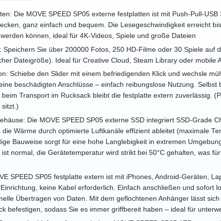
en: Die MOVE SPEED SP05 externe festplatten ist mit Push-Pull-USB 3
instecken, ganz einfach und bequem. Die Lesegeschwindigkeit erreicht b
werden können, ideal für 4K-Videos, Spiele und große Dateien
 Speichern Sie über 200000 Fotos, 250 HD-Filme oder 30 Spiele auf di
cher Dateigröße). Ideal für Creative Cloud, Steam Library oder mobile A
tion: Schiebe den Slider mit einem befriedigenden Klick und wechsle 
eine beschädigten Anschlüsse – einfach reibungslose Nutzung. Selbst
beim Transport im Rucksack bleibt die festplatte extern zuverlässig. (P
sitzt.)
gehäuse: Die MOVE SPEED SP05 externe SSD integriert SSD-Grade Chip
die Wärme durch optimierte Luftkanäle effizient ableitet (maximale Te
ge Bauweise sorgt für eine hohe Langlebigkeit in extremen Umgebunge
st normal, die Gerätetemperatur wird strikt bei 50°C gehalten, was für
VE SPEED SP05 festplatte extern ist mit iPhones, Android-Geräten, La
inrichtung, keine Kabel erforderlich. Einfach anschließen und sofort lo
nelle Übertragen von Daten. Mit dem geflochtenen Anhänger lässt sic
k befestigen, sodass Sie es immer griffbereit haben – ideal für unte