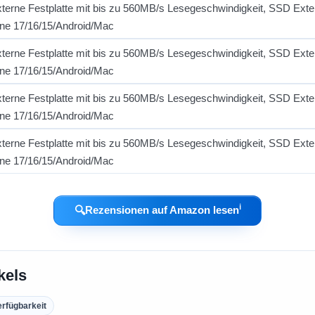
ℹ︎
🔍
Rezensionen auf Amazon lesen
kels
erfügbarkeit