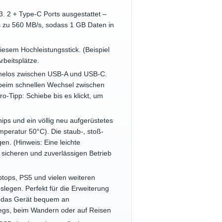
. 2 + Type-C Ports ausgestattet –
is zu 560 MB/s, sodass 1 GB Daten in
esem Hochleistungsstick. (Beispiel
rbeitsplätze.
mühelos zwischen USB-A und USB-C.
 beim schnellen Wechsel zwischen
ro-Tipp: Schiebe bis es klickt, um
s und ein völlig neu aufgerüstetes
mperatur 50°C). Die staub-, stoß-
n. (Hinweis: Eine leichte
 sicheren und zuverlässigen Betrieb
ptops, PS5 und vielen weiteren
slegen. Perfekt für die Erweiterung
h das Gerät bequem an
rwegs, beim Wandern oder auf Reisen