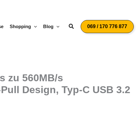
Suchen
se
Shopping
Blog
069 / 170 776 877
is zu 560MB/s
Pull Design, Typ-C USB 3.2