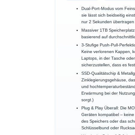
Dual-Port-Modus vom Feinst
sie lässt sich beidseitig e
nur 2 Sekunden übertragen 
Massiver 1TB Speicherplatz:
basierend auf durchschnittli
3-Stufige Push-Pull-Perfek
Keine verlorenen Kappen, k
Laptops, in der Tasche oder 
sicherzustellen, dass es fest 
SSD-Qualitätschip & Metall
Zinklegierungsgehäuse, das 
und hochtemperaturbeständi
Erwärmung bei der Nutzung i
sorgt.)
Plug & Play Überall: Die MO
Geräten kompatibel – keine E
des Speichers oder das sch
Schlüsselbund oder Rucksac