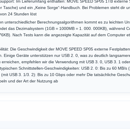
 Support: Im Lieferumfang enthalten: MOVE SPEED SP05 1TB externe 
er Tasche) und ein „Keine Sorge“-Handbuch. Bei Problemen steht dir u
 von 24 Stunden löst
en unterschiedlicher Berechnungsalgorithmen kommt es zu leichten Un
wendet das Dezimalsystem (1GB = 1000MB = 1. 000. 000KB), während 
6KB). Nach Tests kann die angezeigte Kapazität auf dem Computer etw
ilität: Die Geschwindigkeit der MOVE SPEED SP05 externe Festplatte
en. Einige Geräte unterstützen nur USB 2. 0, was zu deutlich langsame
 erreichen, empfehlen wir die Verwendung mit USB 3. 0, USB 3. 1 oder
typischen Schnittstellen-Geschwindigkeiten: USB 2. 0: Bis zu 60 MB/s 
(mit USB 3. 1/3. 2): Bis zu 10 Gbps oder mehr Die tatsächliche Gesch
eln und der Art der Nutzung ab