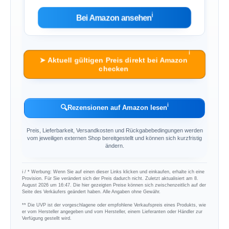
ℹ︎
Bei Amazon ansehen
ℹ︎
➤ Aktuell gültigen Preis direkt bei Amazon
checken
ℹ︎
🔍
Rezensionen auf Amazon lesen
Preis, Lieferbarkeit, Versandkosten und Rückgabebedingungen werden
vom jeweiligen externen Shop bereitgestellt und können sich kurzfristig
ändern.
ℹ︎ / * Werbung: Wenn Sie auf einen dieser Links klicken und einkaufen, erhalte ich eine
Provision. Für Sie verändert sich der Preis dadurch nicht. Zuletzt aktualisiert am 8.
August 2026 um 16:47. Die hier gezeigten Preise können sich zwischenzeitlich auf der
Seite des Verkäufers geändert haben. Alle Angaben ohne Gewähr.
** Die UVP ist der vorgeschlagene oder empfohlene Verkaufspreis eines Produkts, wie
er vom Hersteller angegeben und vom Hersteller, einem Lieferanten oder Händler zur
Verfügung gestellt wird.