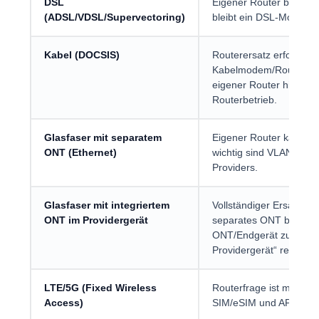
DSL
Eigener Router benötig
(ADSL/VDSL/Supervectoring)
bleibt ein DSL-Modem/Pr
Kabel (DOCSIS)
Routerersatz erfordert
Kabelmodem/Router und 
eigener Router hinter d
Routerbetrieb.
Glasfaser mit separatem
Eigener Router kann di
ONT (Ethernet)
wichtig sind VLAN-/PP
Providers.
Glasfaser mit integriertem
Vollständiger Ersatz hä
ONT im Providergerät
separates ONT bereitste
ONT/Endgerät zulässt; o
Providergerät“ realistisc
LTE/5G (Fixed Wireless
Routerfrage ist meist G
Access)
SIM/eSIM und APN, nic