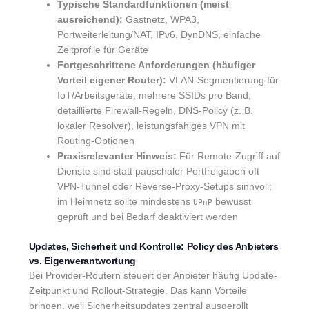
Typische Standardfunktionen (meist
ausreichend):
Gastnetz, WPA3,
Portweiterleitung/NAT, IPv6, DynDNS, einfache
Zeitprofile für Geräte
Fortgeschrittene Anforderungen (häufiger
Vorteil eigener Router):
VLAN-Segmentierung für
IoT/Arbeitsgeräte, mehrere SSIDs pro Band,
detaillierte Firewall-Regeln, DNS-Policy (z. B.
lokaler Resolver), leistungsfähiges VPN mit
Routing-Optionen
Praxisrelevanter Hinweis:
Für Remote-Zugriff auf
Dienste sind statt pauschaler Portfreigaben oft
VPN-Tunnel oder Reverse-Proxy-Setups sinnvoll;
im Heimnetz sollte mindestens
bewusst
UPnP
geprüft und bei Bedarf deaktiviert werden
Updates, Sicherheit und Kontrolle: Policy des Anbieters
vs. Eigenverantwortung
Bei Provider-Routern steuert der Anbieter häufig Update-
Zeitpunkt und Rollout-Strategie. Das kann Vorteile
bringen, weil Sicherheitsupdates zentral ausgerollt