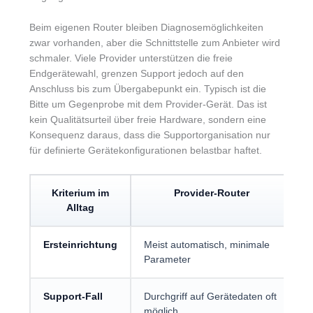
Beim eigenen Router bleiben Diagnosemöglichkeiten
zwar vorhanden, aber die Schnittstelle zum Anbieter wird
schmaler. Viele Provider unterstützen die freie
Endgerätewahl, grenzen Support jedoch auf den
Anschluss bis zum Übergabepunkt ein. Typisch ist die
Bitte um Gegenprobe mit dem Provider-Gerät. Das ist
kein Qualitätsurteil über freie Hardware, sondern eine
Konsequenz daraus, dass die Supportorganisation nur
für definierte Gerätekonfigurationen belastbar haftet.
Kriterium im
Provider-Router
Alltag
Ersteinrichtung
Meist automatisch, minimale
J
Parameter
Z
Support-Fall
Durchgriff auf Gerätedaten oft
S
möglich
b