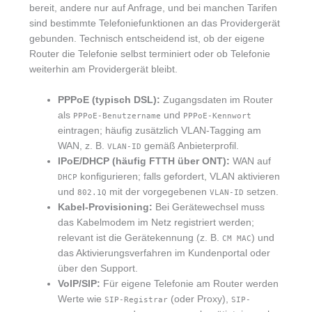
bereit, andere nur auf Anfrage, und bei manchen Tarifen
sind bestimmte Telefoniefunktionen an das Providergerät
gebunden. Technisch entscheidend ist, ob der eigene
Router die Telefonie selbst terminiert oder ob Telefonie
weiterhin am Providergerät bleibt.
PPPoE (typisch DSL):
Zugangsdaten im Router
als
und
PPPoE-Benutzername
PPPoE-Kennwort
eintragen; häufig zusätzlich VLAN-Tagging am
WAN, z. B.
gemäß Anbieterprofil.
VLAN-ID
IPoE/DHCP (häufig FTTH über ONT):
WAN auf
konfigurieren; falls gefordert, VLAN aktivieren
DHCP
und
mit der vorgegebenen
setzen.
802.1Q
VLAN-ID
Kabel-Provisioning:
Bei Gerätewechsel muss
das Kabelmodem im Netz registriert werden;
relevant ist die Gerätekennung (z. B.
) und
CM MAC
das Aktivierungsverfahren im Kundenportal oder
über den Support.
VoIP/SIP:
Für eigene Telefonie am Router werden
Werte wie
(oder Proxy),
SIP-Registrar
SIP-