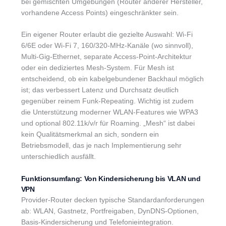
bei gemischten Umgebungen (Router anderer Hersteller,
vorhandene Access Points) eingeschränkter sein.
Ein eigener Router erlaubt die gezielte Auswahl: Wi‑Fi
6/6E oder Wi‑Fi 7, 160/320‑MHz‑Kanäle (wo sinnvoll),
Multi‑Gig‑Ethernet, separate Access-Point-Architektur
oder ein dediziertes Mesh-System. Für Mesh ist
entscheidend, ob ein kabelgebundener Backhaul möglich
ist; das verbessert Latenz und Durchsatz deutlich
gegenüber reinem Funk-Repeating. Wichtig ist zudem
die Unterstützung moderner WLAN-Features wie WPA3
und optional 802.11k/v/r für Roaming. „Mesh“ ist dabei
kein Qualitätsmerkmal an sich, sondern ein
Betriebsmodell, das je nach Implementierung sehr
unterschiedlich ausfällt.
Funktionsumfang: Von Kindersicherung bis VLAN und
VPN
Provider-Router decken typische Standardanforderungen
ab: WLAN, Gastnetz, Portfreigaben, DynDNS-Optionen,
Basis-Kindersicherung und Telefonieintegration.