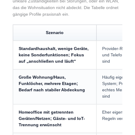
unklare Zuständigkeiten bei Störungen, oder ein WLAN,
das die Wohnsituation nicht abdeckt. Die Tabelle ordnet
gängige Profile praxisnah ein.
Szenario
Ten
Standardhaushalt, wenige Geräte,
Provider-Router, 
keine Sonderfunktionen; Fokus
und Telefonie/TV-
auf „anschließen und läuft“
sind
Große Wohnung/Haus,
Häufig eigener R
Funklöcher, mehrere Etagen;
System; Provider
Bedarf nach stabiler Abdeckung
echtes Mesh und 
sind
Homeoffice mit getrennten
Eher eigener Ro
Geräten/Netzen; Gäste- und IoT-
Regeln verlässlic
Trennung erwünscht