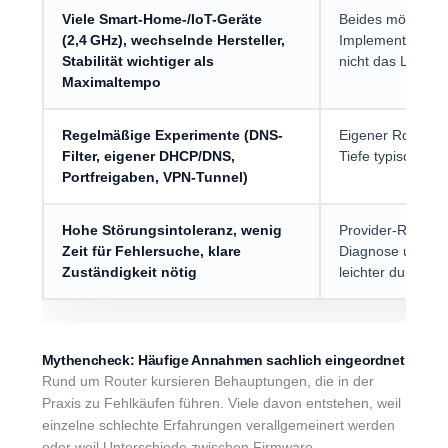
Viele Smart-Home-/IoT-Geräte
Beides möglich; 
(2,4 GHz), wechselnde Hersteller,
Implementierung
Stabilität wichtiger als
nicht das Label „
Maximaltempo
Regelmäßige Experimente (DNS-
Eigener Router, 
Filter, eigener DHCP/DNS,
Tiefe typischerw
Portfreigaben, VPN-Tunnel)
Hohe Störungsintoleranz, wenig
Provider-Router,
Zeit für Fehlersuche, klare
Diagnose und def
Zuständigkeit nötig
leichter durchse
Mythencheck: Häufige Annahmen sachlich eingeordnet
Rund um Router kursieren Behauptungen, die in der
Praxis zu Fehlkäufen führen. Viele davon entstehen, weil
einzelne schlechte Erfahrungen verallgemeinert werden
oder weil Unterschiede zwischen Firmware,