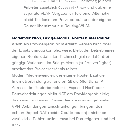
und
benötigt; je nach
Benutzername
SIP-Passwort
Anbieter zusätzlich
und ggf. eine
Outbound-Proxy
separate VLAN-Vorgabe für Telefonie. Alternativ
bleibt Telefonie am Providergerät und der eigene
Router übernimmt nur Routing/WLAN.
Modemfunktion, Bridge-Modus, Router hinter Router
Wenn ein Providergerät nicht ersetzt werden kann oder
der Ersatz unnötig komplex wäre, bleibt der Betrieb eines
eigenen Routers dahinter. Technisch gibt es dafür drei
gängige Varianten. Im Bridge-Modus (sofern verfügbar)
arbeitet das Providergerät als reines
Modem/Medienwandler; der eigene Router baut die
Internetverbindung auf und erhält die öffentliche IP-
Adresse. Im Routerbetrieb mit „Exposed Host“ oder
Portweiterleitungen bleibt NAT am Providergerät aktiv;
das kann für Gaming, Serverdienste oder eingehende
VPN-Verbindungen Einschränkungen bringen. Beim
echten Doppel-NAT (beide Geräte routen) entstehen
zusätzliche Fehlerquellen, etwa bei Portfreigaben und bei
IPv6.