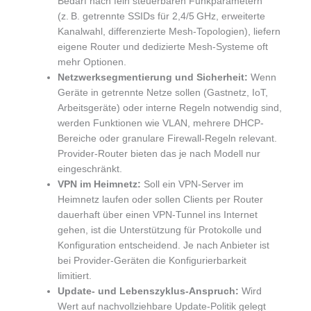
Bedarf nach fein steuerbaren Funkparametern
(z. B. getrennte SSIDs für 2,4/5 GHz, erweiterte
Kanalwahl, differenzierte Mesh-Topologien), liefern
eigene Router und dedizierte Mesh-Systeme oft
mehr Optionen.
Netzwerksegmentierung und Sicherheit:
Wenn
Geräte in getrennte Netze sollen (Gastnetz, IoT,
Arbeitsgeräte) oder interne Regeln notwendig sind,
werden Funktionen wie VLAN, mehrere DHCP-
Bereiche oder granulare Firewall-Regeln relevant.
Provider-Router bieten das je nach Modell nur
eingeschränkt.
VPN im Heimnetz:
Soll ein VPN-Server im
Heimnetz laufen oder sollen Clients per Router
dauerhaft über einen VPN-Tunnel ins Internet
gehen, ist die Unterstützung für Protokolle und
Konfiguration entscheidend. Je nach Anbieter ist
bei Provider-Geräten die Konfigurierbarkeit
limitiert.
Update- und Lebenszyklus-Anspruch:
Wird
Wert auf nachvollziehbare Update-Politik gelegt