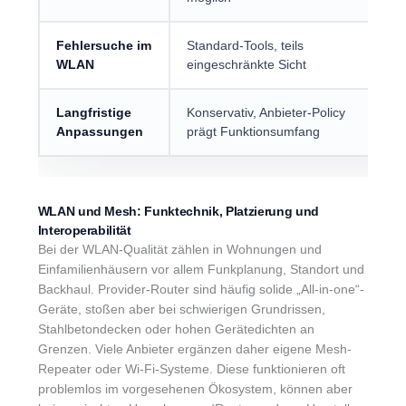
Fehlersuche im
Standard-Tools, teils
M
WLAN
eingeschränkte Sicht
j
Langfristige
Konservativ, Anbieter-Policy
F
Anpassungen
prägt Funktionsumfang
S
WLAN und Mesh: Funktechnik, Platzierung und
Interoperabilität
Bei der WLAN-Qualität zählen in Wohnungen und
Einfamilienhäusern vor allem Funkplanung, Standort und
Backhaul. Provider-Router sind häufig solide „All-in-one“-
Geräte, stoßen aber bei schwierigen Grundrissen,
Stahlbetondecken oder hohen Gerätedichten an
Grenzen. Viele Anbieter ergänzen daher eigene Mesh-
Repeater oder Wi-Fi-Systeme. Diese funktionieren oft
problemlos im vorgesehenen Ökosystem, können aber