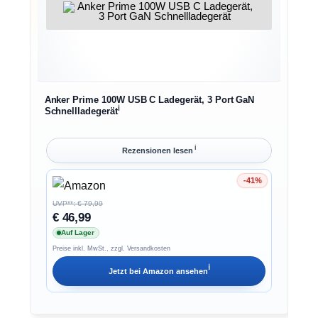
Anker Prime 100W USB C Ladegerät, 3 Port GaN
ℹ︎
Schnellladegerät
ℹ︎
Rezensionen lesen
-41%
Ersparnis 41%
UVP**: € 79,99
€ 46,99
Auf Lager
Preise inkl. MwSt., zzgl. Versandkosten
ℹ︎
Jetzt bei
Amazon
ansehen