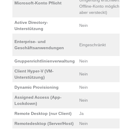
Umgehung erschwert,
Microsoft-Konto Pflicht
F
Offline-Konto möglich
l
aber versteckt)
Active Directory-
Nein
J
Unterstützung
J
Enterprise- und
Eingeschränkt
K
Geschäftsanwendungen
V
Gruppenrichtlinienverwaltung
Nein
J
Client Hyper-V (VM-
Nein
J
Unterstützung)
Dynamic Provisioning
Nein
J
Assigned Access (App-
Nein
J
Lockdown)
Remote Desktop (nur Client)
Ja
J
Remotedesktop (Server/Host)
Nein
J