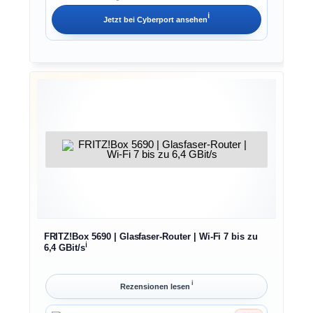
ℹ︎
Jetzt bei
Cyberport
ansehen
FRITZ!Box 5690 | Glasfaser-Router | Wi-Fi 7 bis zu
ℹ︎
6,4 GBit/s
ℹ︎
Rezensionen lesen