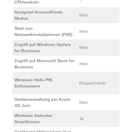
CPUsockeln
Assigned Access/Kiosk-
Nein
J
Modus
Start von
Nein
J
Netzwerkinstallationen (PXE)
Zugriff auf Windows Update
Nein
J
for Business
Zugriff auf Microsoft Store for
Nein
J
Business
J
Windows Hello PIN
Eingeschränkt
G
Enforcement
s
Geräteverwaltung per Azure
Nein
J
AD Join
Windows Defender
Ja
J
SmartScreen
Geräteverschlüsselung (nur