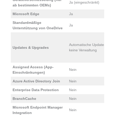
Ja (eingeschränkt)
J
ab bestimmten OEMs)
Microsoft Edge
Ja
J
Standardmäßige
Ja
J
Unterstützung von OneDrive
V
W
Automatische Updates,
Updates & Upgrades
B
keine Verwaltung
G
D
Assigned Access (App-
Nein
J
Einschränkungen)
Azure Active Directory Join
Nein
J
Enterprise Data Protection
Nein
J
BranchCache
Nein
J
Microsoft Endpoint Manager
Nein
J
Integration