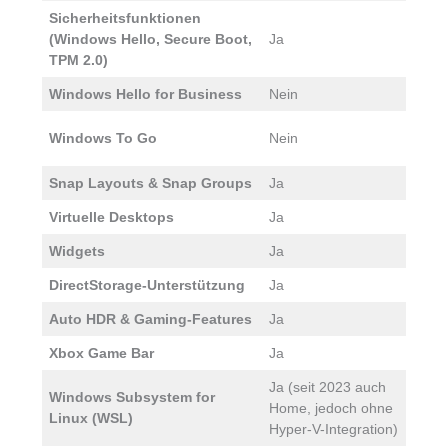
Sicherheitsfunktionen
(Windows Hello, Secure Boot,
Ja
J
TPM 2.0)
Windows Hello for Business
Nein
J
N
Windows To Go
Nein
n
Snap Layouts & Snap Groups
Ja
J
Virtuelle Desktops
Ja
J
Widgets
Ja
J
DirectStorage-Unterstützung
Ja
J
Auto HDR & Gaming-Features
Ja
J
Xbox Game Bar
Ja
J
Ja (seit 2023 auch
J
Windows Subsystem for
Home, jedoch ohne
I
Linux (WSL)
Hyper-V-Integration)
V