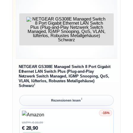
NETGEAR GS308E Managed Switch 8 Port Gigabit
Ethernet LAN Switch Plus (Plug-and-Play
Netzwerk Switch Managed, IGMP Snooping, QoS,
VLAN, lüfterlos, Robustes Metallgehäuse)
ℹ︎
Schwarz
ℹ︎
Rezensionen lesen
-15%
Ersparnis 15%
UVP**: € 33,99
€ 28,90