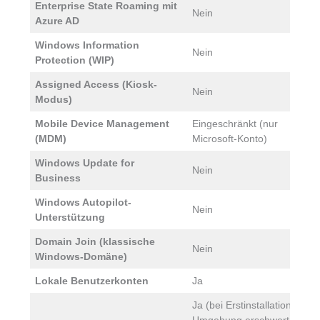
Enterprise State Roaming mit
Nein
J
Azure AD
Windows Information
Nein
J
Protection (WIP)
Assigned Access (Kiosk-
Nein
J
Modus)
Mobile Device Management
Eingeschränkt (nur
J
(MDM)
Microsoft-Konto)
L
Windows Update for
Nein
J
Business
Windows Autopilot-
Nein
J
Unterstützung
Domain Join (klassische
Nein
J
Windows-Domäne)
Lokale Benutzerkonten
Ja
J
Ja (bei Erstinstallation,
J