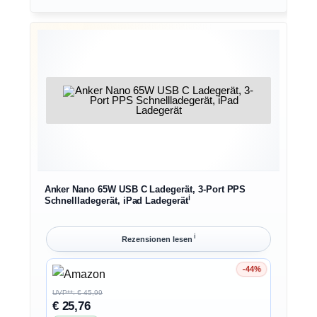
Anker Nano 65W USB C Ladegerät, 3-Port PPS
ℹ︎
Schnellladegerät, iPad Ladegerät
ℹ︎
Rezensionen lesen
-44%
Ersparnis 44%
UVP**: € 45,99
€ 25,76