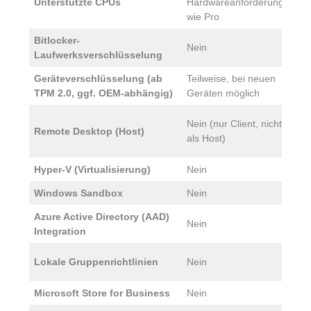
Unterstützte CPUs
Hardwareanforderungen
H
wie Pro
Bitlocker-
Nein
J
Laufwerksverschlüsselung
Geräteverschlüsselung (ab
Teilweise, bei neuen
J
TPM 2.0, ggf. OEM-abhängig)
Geräten möglich
S
J
Nein (nur Client, nicht
Remote Desktop (Host)
v
als Host)
m
Hyper-V (Virtualisierung)
Nein
J
Windows Sandbox
Nein
J
Azure Active Directory (AAD)
Nein
J
Integration
J
Lokale Gruppenrichtlinien
Nein
g
Microsoft Store for Business
Nein
J