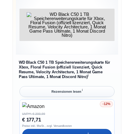
WD Black C50 1 TB Speichererweiterungskarte für
Xbox, Floral Fusion (offiziell lizenziert, Quick
Resume, Velocity Architecture, 1 Monat Game
ℹ︎
Pass Ultimate, 1 Monat Discord Nitro)
ℹ︎
Rezensionen lesen
-12%
Ersparnis 12%
UVP**: € 200,99
€ 177,71
Preise inkl. MwSt., zzgl. Versandkosten
ℹ︎