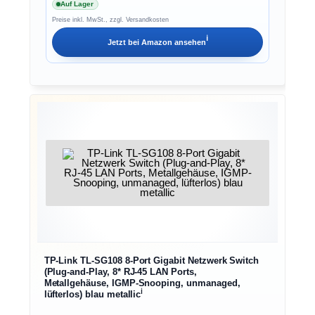
Auf Lager
Preise inkl. MwSt., zzgl. Versandkosten
ℹ︎
Jetzt bei
Amazon
ansehen
TP-Link TL-SG108 8-Port Gigabit Netzwerk Switch
(Plug-and-Play, 8* RJ-45 LAN Ports,
Metallgehäuse, IGMP-Snooping, unmanaged,
ℹ︎
lüfterlos) blau metallic