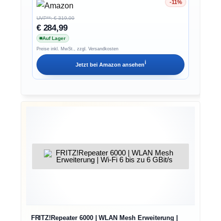
-11%
Ersparnis 11%
UVP**: € 319,00
€ 284,99
Auf Lager
Preise inkl. MwSt., zzgl. Versandkosten
ℹ︎
Jetzt bei
Amazon
ansehen
FRITZ!Repeater 6000 | WLAN Mesh Erweiterung |