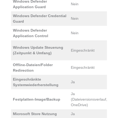
Windows Defender
Nein
J
Application Guard
Windows Defender Credential
Nein
J
Guard
Windows Defender
Nein
J
Application Control
E
Windows Update Steuerung
Eingeschränkt
U
(Zeitpunkt & Umfang)
g
Offline-Dateien/Folder
J
Eingeschränkt
Redirection
Eingeschränkte
Ja
J
Systemwiederherstellung
Ja
J
Festplatten-Image/Backup
(Dateiversionsverlauf,
G
OneDrive)
Microsoft Store Nutzung
Ja
J