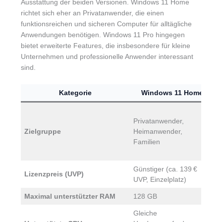
Ausstattung der beiden Versionen. Windows 11 Home
richtet sich eher an Privatanwender, die einen
funktionsreichen und sicheren Computer für alltägliche
Anwendungen benötigen. Windows 11 Pro hingegen
bietet erweiterte Features, die insbesondere für kleine
Unternehmen und professionelle Anwender interessant
sind.
Kategorie
Windows 11 Home
K
Privatanwender,
P
Zielgruppe
Heimanwender,
p
Familien
A
Günstiger (ca. 139 €
H
Lizenzpreis (UVP)
UVP, Einzelplatz)
U
Maximal unterstützter RAM
128 GB
2
Gleiche
G