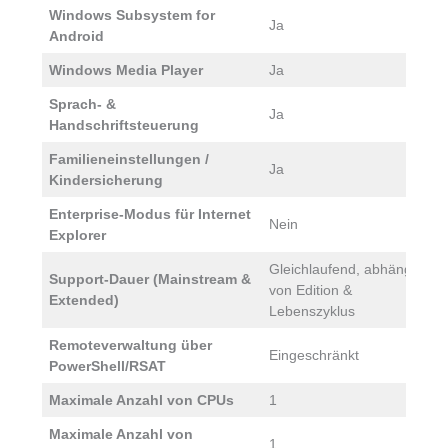
Windows Subsystem for
Ja
J
Android
Windows Media Player
Ja
J
Sprach- &
Ja
J
Handschriftsteuerung
Familieneinstellungen /
Ja
J
Kindersicherung
Enterprise-Modus für Internet
Nein
J
Explorer
Gleichlaufend, abhängig
G
Support-Dauer (Mainstream &
von Edition &
v
Extended)
Lebenszyklus
L
Remoteverwaltung über
J
Eingeschränkt
PowerShell/RSAT
V
Maximale Anzahl von CPUs
1
Maximale Anzahl von
1