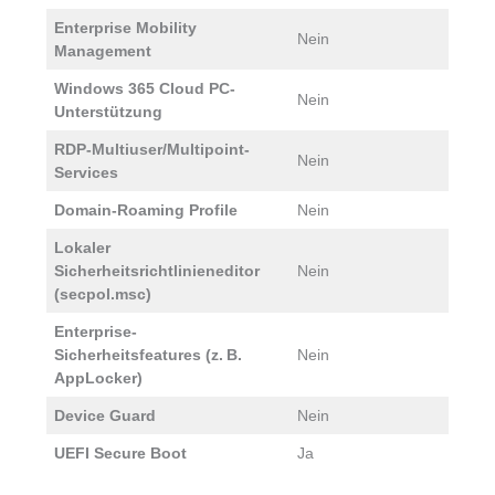
Enterprise Mobility
Nein
J
Management
Windows 365 Cloud PC-
Nein
J
Unterstützung
RDP-Multiuser/Multipoint-
N
Nein
Services
S
Domain-Roaming Profile
Nein
J
Lokaler
Sicherheitsrichtlinieneditor
Nein
J
(secpol.msc)
Enterprise-
Sicherheitsfeatures (z. B.
Nein
J
AppLocker)
Device Guard
Nein
J
UEFI Secure Boot
Ja
J