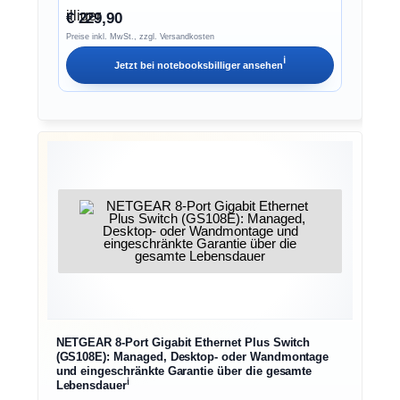
€ 229,90
Preise inkl. MwSt., zzgl. Versandkosten
ℹ︎
Jetzt bei
notebooksbilliger
ansehen
NETGEAR 8-Port Gigabit Ethernet Plus Switch
(GS108E): Managed, Desktop- oder Wandmontage
und eingeschränkte Garantie über die gesamte
ℹ︎
Lebensdauer