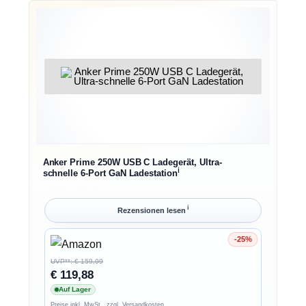
Anker Prime 250W USB C Ladegerät, Ultra-
ℹ︎
schnelle 6-Port GaN Ladestation
ℹ︎
Rezensionen lesen
-25%
Ersparnis 25%
UVP**: € 159,99
€ 119,88
Auf Lager
Preise inkl. MwSt., zzgl. Versandkosten