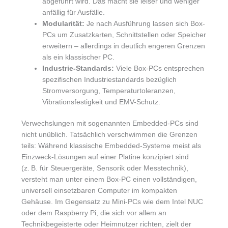
abgeführt wird. Das macht sie leiser und weniger
anfällig für Ausfälle.
Modularität:
Je nach Ausführung lassen sich Box-
PCs um Zusatzkarten, Schnittstellen oder Speicher
erweitern – allerdings in deutlich engeren Grenzen
als ein klassischer PC.
Industrie-Standards:
Viele Box-PCs entsprechen
spezifischen Industriestandards bezüglich
Stromversorgung, Temperaturtoleranzen,
Vibrationsfestigkeit und EMV-Schutz.
Verwechslungen mit sogenannten Embedded-PCs sind
nicht unüblich. Tatsächlich verschwimmen die Grenzen
teils: Während klassische Embedded-Systeme meist als
Einzweck-Lösungen auf einer Platine konzipiert sind
(z. B. für Steuergeräte, Sensorik oder Messtechnik),
versteht man unter einem Box-PC einen vollständigen,
universell einsetzbaren Computer im kompakten
Gehäuse. Im Gegensatz zu Mini-PCs wie dem Intel NUC
oder dem Raspberry Pi, die sich vor allem an
Technikbegeisterte oder Heimnutzer richten, zielt der