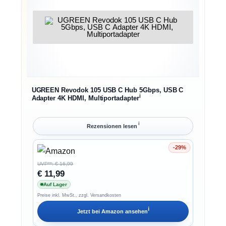
UGREEN Revodok 105 USB C Hub 5Gbps, USB C
ℹ︎
Adapter 4K HDMI, Multiportadapter
ℹ︎
Rezensionen lesen
-29%
Ersparnis 29%
UVP**: € 16,99
€ 11,99
Auf Lager
Preise inkl. MwSt., zzgl. Versandkosten
ℹ︎
Jetzt bei
Amazon
ansehen