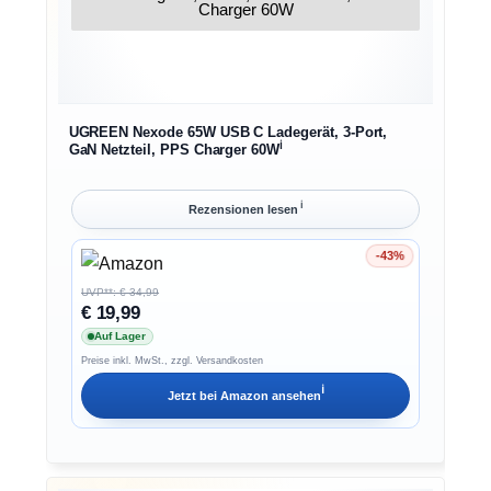
UGREEN Nexode 65W USB C Ladegerät, 3-Port,
ℹ︎
GaN Netzteil, PPS Charger 60W
ℹ︎
Rezensionen lesen
-43%
Ersparnis 43%
UVP**: € 34,99
€ 19,99
Auf Lager
Preise inkl. MwSt., zzgl. Versandkosten
ℹ︎
Jetzt bei
Amazon
ansehen