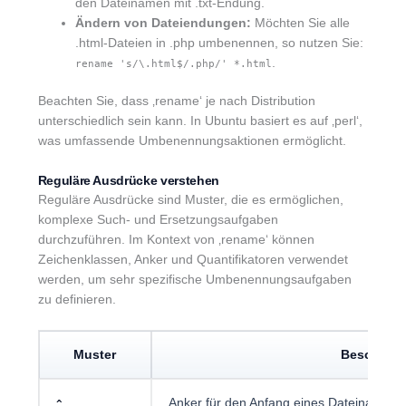
den Dateinamen mit .txt-Endung.
Ändern von Dateiendungen:
Möchten Sie alle
.html-Dateien in .php umbenennen, so nutzen Sie:
.
rename 's/\.html$/.php/' *.html
Beachten Sie, dass ‚rename‘ je nach Distribution
unterschiedlich sein kann. In Ubuntu basiert es auf ‚perl‘,
was umfassende Umbenennungsaktionen ermöglicht.
Reguläre Ausdrücke verstehen
Reguläre Ausdrücke sind Muster, die es ermöglichen,
komplexe Such- und Ersetzungsaufgaben
durchzuführen. Im Kontext von ‚rename‘ können
Zeichenklassen, Anker und Quantifikatoren verwendet
werden, um sehr spezifische Umbenennungsaufgaben
zu definieren.
Muster
Beschreib
Anker für den Anfang eines Dateinamens
^