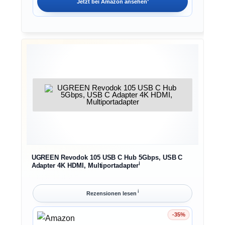
Jetzt bei
Amazon
ansehen
UGREEN Revodok 105 USB C Hub 5Gbps, USB C
ℹ︎
Adapter 4K HDMI, Multiportadapter
ℹ︎
Rezensionen lesen
-35%
Ersparnis 35%