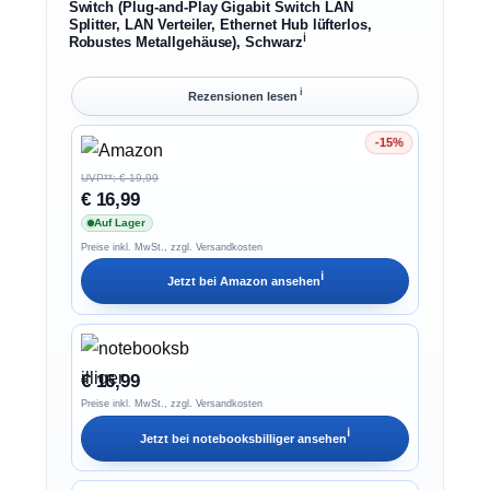
Switch (Plug-and-Play Gigabit Switch LAN
Splitter, LAN Verteiler, Ethernet Hub lüfterlos,
ℹ︎
Robustes Metallgehäuse), Schwarz
ℹ︎
Rezensionen lesen
-15%
Ersparnis 15%
UVP**: € 19,99
€ 16,99
Auf Lager
Preise inkl. MwSt., zzgl. Versandkosten
ℹ︎
Jetzt bei
Amazon
ansehen
€ 16,99
Preise inkl. MwSt., zzgl. Versandkosten
ℹ︎
Jetzt bei
notebooksbilliger
ansehen