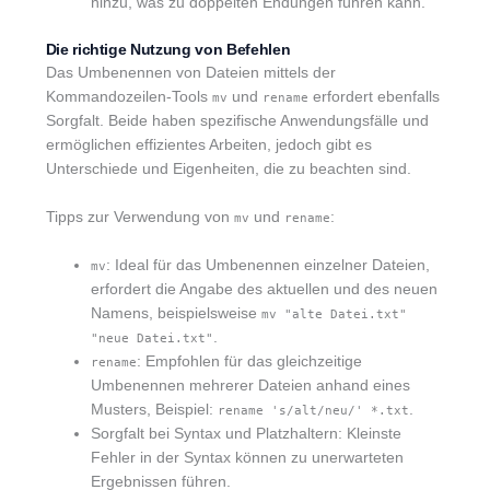
hinzu, was zu doppelten Endungen führen kann.
Die richtige Nutzung von Befehlen
Das Umbenennen von Dateien mittels der
Kommandozeilen-Tools
und
erfordert ebenfalls
mv
rename
Sorgfalt. Beide haben spezifische Anwendungsfälle und
ermöglichen effizientes Arbeiten, jedoch gibt es
Unterschiede und Eigenheiten, die zu beachten sind.
Tipps zur Verwendung von
und
:
mv
rename
: Ideal für das Umbenennen einzelner Dateien,
mv
erfordert die Angabe des aktuellen und des neuen
Namens, beispielsweise
mv "alte Datei.txt"
.
"neue Datei.txt"
: Empfohlen für das gleichzeitige
rename
Umbenennen mehrerer Dateien anhand eines
Musters, Beispiel:
.
rename 's/alt/neu/' *.txt
Sorgfalt bei Syntax und Platzhaltern: Kleinste
Fehler in der Syntax können zu unerwarteten
Ergebnissen führen.