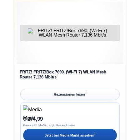
FRITZ! FRITZ!Box 7690, (Wi-Fi 7) WLAN Mesh
ℹ︎
Router 7,136 Mbit/s
ℹ︎
Rezensionen lesen
€ 274,99
Preise inkl. MwSt., zzgl. Versandkosten
ℹ︎
Jetzt bei
Media Markt
ansehen