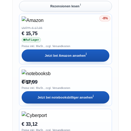
ℹ︎
Rezensionen lesen
-8%
Ersparnis 8%
UVP**: € 17,05
€ 15,75
Auf Lager
Preise inkl. MwSt., zzgl. Versandkosten
ℹ︎
Jetzt bei
Amazon
ansehen
€ 17,99
Preise inkl. MwSt., zzgl. Versandkosten
ℹ︎
Jetzt bei
notebooksbilliger
ansehen
€ 33,12
Preise inkl. MwSt., zzgl. Versandkosten