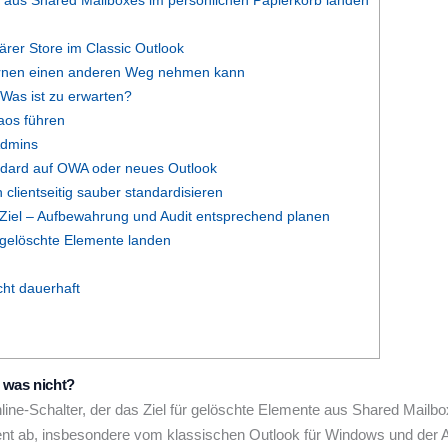
aus Shared Mailboxes im persönlichen Papierkorb landen
rer Store im Classic Outlook
fernen einen anderen Weg nehmen kann
 Was ist zu erwarten?
haos führen
Admins
andard auf OWA oder neues Outlook
 clientseitig sauber standardisieren
-Ziel – Aufbewahrung und Audit entsprechend planen
o gelöschte Elemente landen
icht dauerhaft
d was nicht?
ne-Schalter, der das Ziel für gelöschte Elemente aus Shared Mailbox
t ab, insbesondere vom klassischen Outlook für Windows und der Ar