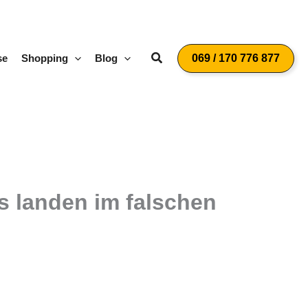
Suchen
se
Shopping
Blog
069 / 170 776 877
s landen im falschen