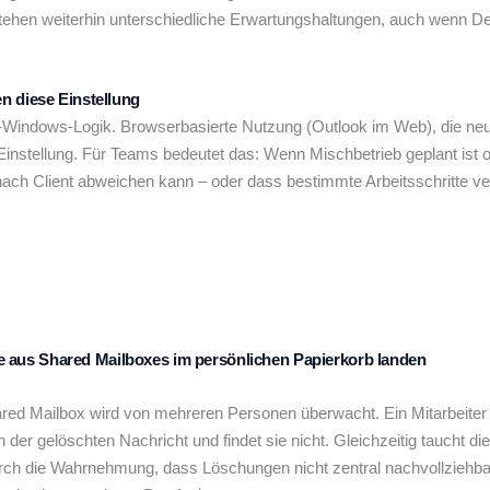
stehen weiterhin unterschiedliche Erwartungshaltungen, auch wenn Del
n diese Einstellung
k-Windows-Logik. Browserbasierte Nutzung (Outlook im Web), die ne
Einstellung. Für Teams bedeutet das: Wenn Mischbetrieb geplant ist o
h Client abweichen kann – oder dass bestimmte Arbeitsschritte verbi
aus Shared Mailboxes im persönlichen Papierkorb landen
red Mailbox wird von mehreren Personen überwacht. Ein Mitarbeiter r
der gelöschten Nachricht und findet sie nicht. Gleichzeitig taucht d
durch die Wahrnehmung, dass Löschungen nicht zentral nachvollziehb