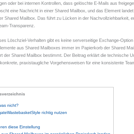
en oder bei internen Kontrollen, dass gelöschte E-Mails aus freigege
 löscht eine Nachricht in einer Shared Mailbox, und das Element land
r Shared Mailbox. Das führt zu Lücken in der Nachvollziehbarkeit, er
Team-Transparenz.
dieses Löschziel-Verhalten gibt es keine serverseitige Exchange-Opti
lemente aus Shared Mailboxes immer im Papierkorb der Shared Mailb
 der Shared Mailbox bestimmt. Der Beitrag erklärt die technische Urs
rt konkrete, praxistaugliche Vorgehensweisen für eine konsistente Tea
tsverzeichnis
was nicht?
gateWastebasketStyle richtig nutzen
ren diese Einstellung