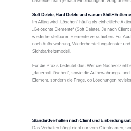
dasselbe Team je nach Einbindungsart völlig unters
Soft Delete, Hard Delete und warum Shift+Entfer
Im Alltag wird „Löschen“ häufig als einheitliche Ak
„Gelöschte Elemente“ (Soft Delete). Je nach Client
wiederherstellbaren Elemente verschieben. Für Audit
nach Aufbewahrung, Wiederherstellungsfenster und C
Sichtbarkeitsmodell.
Für die Praxis bedeutet das: Wer die Nachvollziehb
„dauerhaft löschen“, sowie die Aufbewahrungs- und 
Element, sondern die Frage, ob Löschungen revision
Standardverhalten nach Client und Einbindungsart
Das Verhalten hängt nicht nur vom Clientnamen, son