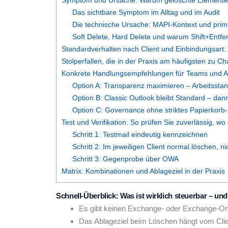
Symptom und Ursache: Warum gelöschte Elemente 
Das sichtbare Symptom im Alltag und im Audit
Die technische Ursache: MAPI-Kontext und primä
Soft Delete, Hard Delete und warum Shift+Ent
Standardverhalten nach Client und Einbindungsart:
Stolperfallen, die in der Praxis am häufigsten zu C
Konkrete Handlungsempfehlungen für Teams und 
Option A: Transparenz maximieren – Arbeitsst
Option B: Classic Outlook bleibt Standard – dann
Option C: Governance ohne striktes Papierkorb
Test und Verifikation: So prüfen Sie zuverlässig, w
Schritt 1: Testmail eindeutig kennzeichnen
Schritt 2: Im jeweiligen Client normal löschen, n
Schritt 3: Gegenprobe über OWA
Matrix: Kombinationen und Ablageziel in der Praxis
Schnell-Überblick: Was ist wirklich steuerbar – un
Es gibt keinen Exchange- oder Exchange-Onli
Das Ablageziel beim Löschen hängt vom Clien