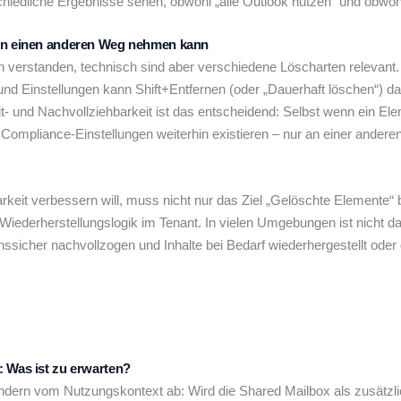
chiedliche Ergebnisse sehen, obwohl „alle Outlook nutzen“ und obwoh
nen einen anderen Weg nehmen kann
tion verstanden, technisch sind aber verschiedene Löscharten relevan
 und Einstellungen kann Shift+Entfernen (oder „Dauerhaft löschen“) d
- und Nachvollziehbarkeit ist das entscheidend: Selbst wenn ein Elem
ompliance-Einstellungen weiterhin existieren – nur an einer andere
arkeit verbessern will, muss nicht nur das Ziel „Gelöschte Elemente“
Wiederherstellungslogik im Tenant. In vielen Umgebungen ist nicht da
ssicher nachvollzogen und Inhalte bei Bedarf wiederhergestellt ode
: Was ist zu erwarten?
dern vom Nutzungskontext ab: Wird die Shared Mailbox als zusätzlic