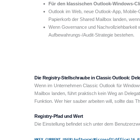
Für den klassischen Outlook-Windows-Clien
Outlook im Web, neue Outlook-App, Mobile-C
Papierkorb der Shared Mailbox landen, wenn 
Wenn Governance und Nachvollziehbarkeit wi
Aufbewahrungs-/Audit-Strategie bestehen.
Die Registry-Stellschraube in Classic Outlook: Del
Wenn im Unternehmen Classic Outlook für Windows i
Mailbox landen, führt praktisch kein Weg an Delegat
Funktion. Wer hier sauber arbeiten will, sollte das
Registry-Pfad und Wert
Die Einstellung befindet sich unter dem Benutzerzw
HKEY_CURRENT_USER\Software\Microsoft\Office\16.0