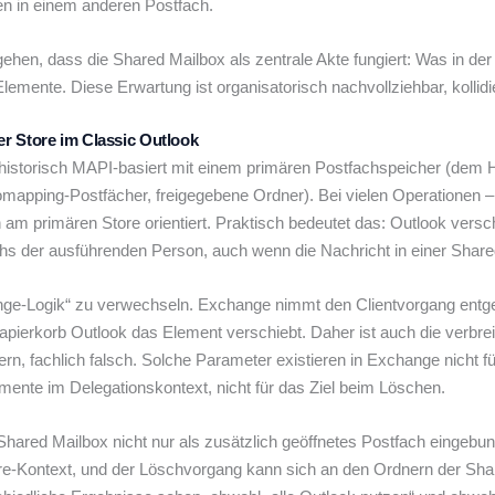
en in einem anderen Postfach.
en, dass die Shared Mailbox als zentrale Akte fungiert: Was in der 
Elemente. Diese Erwartung ist organisatorisch nachvollziehbar, kollid
r Store im Classic Outlook
t historisch MAPI-basiert mit einem primären Postfachspeicher (dem 
mapping-Postfächer, freigegebene Ordner). Bei vielen Operationen –
 am primären Store orientiert. Praktisch bedeutet das: Outlook versc
s der ausführenden Person, auch wenn die Nachricht in einer Share
hange-Logik“ zu verwechseln. Exchange nimmt den Clientvorgang entg
Papierkorb Outlook das Element verschiebt. Daher ist auch die verbre
fachlich falsch. Solche Parameter existieren in Exchange nicht für
ente im Delegationskontext, nicht für das Ziel beim Löschen.
Shared Mailbox nicht nur als zusätzlich geöffnetes Postfach eingebu
 Store-Kontext, und der Löschvorgang kann sich an den Ordnern der Sh