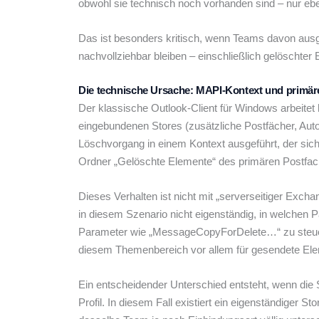
obwohl sie technisch noch vorhanden sind – nur eb
Das ist besonders kritisch, wenn Teams davon ausgeh
nachvollziehbar bleiben – einschließlich gelöschter 
Die technische Ursache: MAPI-Kontext und primäre
Der klassische Outlook-Client für Windows arbeite
eingebundenen Stores (zusätzliche Postfächer, Auto
Löschvorgang in einem Kontext ausgeführt, der sich
Ordner „Gelöschte Elemente“ des primären Postfach
Dieses Verhalten ist nicht mit „serverseitiger Exc
in diesem Szenario nicht eigenständig, in welchen 
Parameter wie „MessageCopyForDelete…“ zu steuern, 
diesem Themenbereich vor allem für gesendete Elem
Ein entscheidender Unterschied entsteht, wenn die 
Profil. In diesem Fall existiert ein eigenständiger