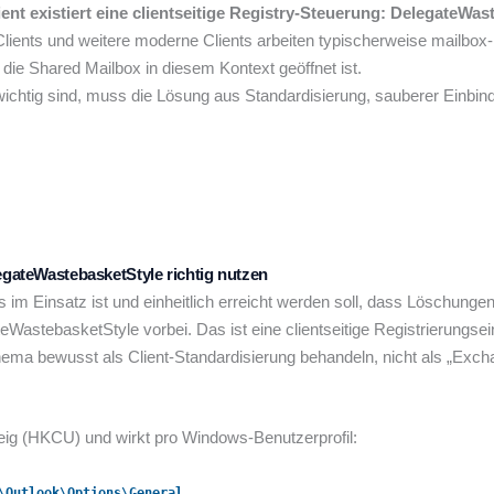
t existiert eine clientseitige Registry-Steuerung: DelegateWas
lients und weitere moderne Clients arbeiten typischerweise mailbo
die Shared Mailbox in diesem Kontext geöffnet ist.
chtig sind, muss die Lösung aus Standardisierung, sauberer Einbin
egateWastebasketStyle richtig nutzen
m Einsatz ist und einheitlich erreicht werden soll, dass Löschung
eWastebasketStyle vorbei. Das ist eine clientseitige Registrierungsei
 Thema bewusst als Client-Standardisierung behandeln, nicht als „Exch
eig (HKCU) und wirkt pro Windows-Benutzerprofil:
\Outlook\Options\General