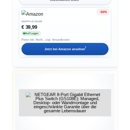
-50%
Ersparnis 50%
UVP**: € 79,99
€ 39,99
Auf Lager
Preise inkl. MwSt., zzgl. Versandkosten
ℹ︎
Jetzt bei
Amazon
ansehen