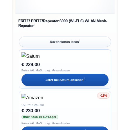
FRITZ! FRITZ!Repeater 6000 (Wi-Fi 6) WLAN Mesh-
ℹ︎
Repeater
ℹ︎
Rezensionen lesen
€ 229,00
Preise inkl. MwSt., zzgl. Versandkosten
ℹ︎
Jetzt bei
Saturn
ansehen
-11%
Ersparnis 11%
UVP**: € 259,00
€ 230,00
Nur noch 15 auf Lager
Preise inkl. MwSt., zzgl. Versandkosten