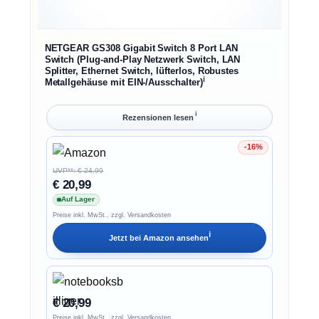
NETGEAR GS308 Gigabit Switch 8 Port LAN
Switch (Plug-and-Play Netzwerk Switch, LAN
Splitter, Ethernet Switch, lüfterlos, Robustes
ℹ︎
Metallgehäuse mit EIN-/Ausschalter)
ℹ︎
Rezensionen lesen
-16%
Ersparnis 16%
UVP**: € 24,99
€ 20,99
Auf Lager
Preise inkl. MwSt., zzgl. Versandkosten
ℹ︎
Jetzt bei
Amazon
ansehen
€ 20,99
Preise inkl. MwSt., zzgl. Versandkosten