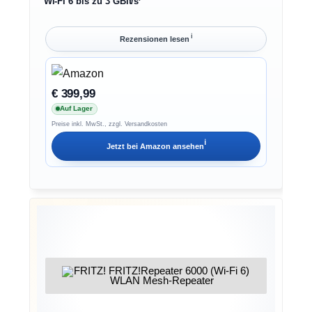
Wi-Fi 6 bis zu 3 GBit/s
ℹ︎
Rezensionen lesen
€ 399,99
Auf Lager
Preise inkl. MwSt., zzgl. Versandkosten
ℹ︎
Jetzt bei
Amazon
ansehen