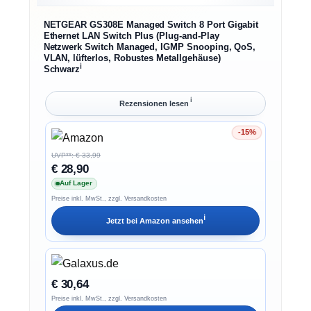
NETGEAR GS308E Managed Switch 8 Port Gigabit
Ethernet LAN Switch Plus (Plug-and-Play
Netzwerk Switch Managed, IGMP Snooping, QoS,
VLAN, lüfterlos, Robustes Metallgehäuse)
ℹ︎
Schwarz
ℹ︎
Rezensionen lesen
-15%
Ersparnis 15%
UVP**: € 33,99
€ 28,90
Auf Lager
Preise inkl. MwSt., zzgl. Versandkosten
ℹ︎
Jetzt bei
Amazon
ansehen
€ 30,64
Preise inkl. MwSt., zzgl. Versandkosten