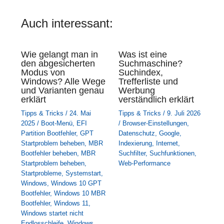
Auch interessant:
Wie gelangt man in
Was ist eine
den abgesicherten
Suchmaschine?
Modus von
Suchindex,
Windows? Alle Wege
Trefferliste und
und Varianten genau
Werbung
erklärt
verständlich erklärt
Tipps & Tricks
/
24. Mai
Tipps & Tricks
/
9. Juli 2026
2025
/
Boot-Menü
,
EFI
/
Browser-Einstellungen
,
Partition Bootfehler
,
GPT
Datenschutz
,
Google
,
Startproblem beheben
,
MBR
Indexierung
,
Internet
,
Bootfehler beheben
,
MBR
Suchfilter
,
Suchfunktionen
,
Startproblem beheben
,
Web-Performance
Startprobleme
,
Systemstart
,
Windows
,
Windows 10 GPT
Bootfehler
,
Windows 10 MBR
Bootfehler
,
Windows 11
,
Windows startet nicht
Endlosschleife
,
Windows