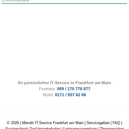
0
Kommentare
Ihr persönlicher IT-Service in Frankfurt am Main
Festnetz:
069 / 170 776 877
Mobil:
0171 / 937 62 66
© 2026 |
Meroth IT-Service Frankfurt am Main
|
Servicegebiet
|
FAQ
|
Systemcheck-Tool herunterladen
|
Leistungssammlung
|
Themenseiten