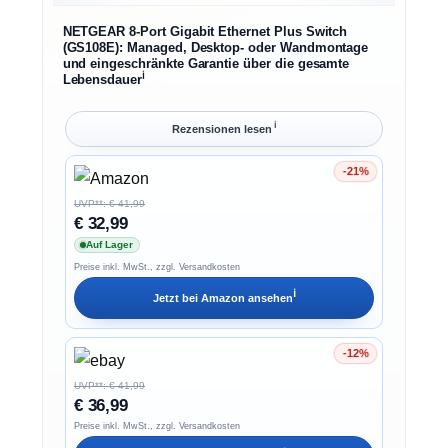
NETGEAR 8-Port Gigabit Ethernet Plus Switch
(GS108E): Managed, Desktop- oder Wandmontage
und eingeschränkte Garantie über die gesamte
ℹ︎
Lebensdauer
ℹ︎
Rezensionen lesen
-21%
Ersparnis 21%
UVP**: € 41,99
€ 32,99
Auf Lager
Preise inkl. MwSt., zzgl. Versandkosten
ℹ︎
Jetzt bei
Amazon
ansehen
-12%
Ersparnis 12%
UVP**: € 41,99
€ 36,99
Preise inkl. MwSt., zzgl. Versandkosten