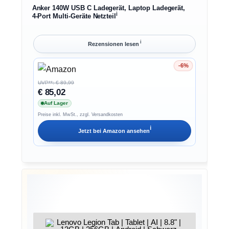
Anker 140W USB C Ladegerät, Laptop Ladegerät,
ℹ︎
4-Port Multi-Geräte Netzteil
ℹ︎
Rezensionen lesen
-6%
Ersparnis 6%
UVP**: € 89,99
€ 85,02
Auf Lager
Preise inkl. MwSt., zzgl. Versandkosten
ℹ︎
Jetzt bei
Amazon
ansehen