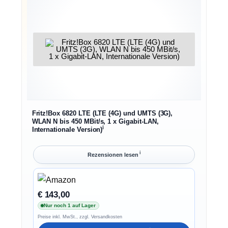
Fritz!Box 6820 LTE (LTE (4G) und UMTS (3G),
WLAN N bis 450 MBit/s, 1 x Gigabit-LAN,
ℹ︎
Internationale Version)
ℹ︎
Rezensionen lesen
€ 143,00
Nur noch 1 auf Lager
Preise inkl. MwSt., zzgl. Versandkosten