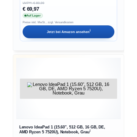
UVP**: € 89,99
€ 69,97
Auf Lager
Preise inkl. MwSt., zzgl. Versandkosten
ℹ︎
Jetzt bei
Amazon
ansehen
Lenovo IdeaPad 1 (15.60", 512 GB, 16 GB, DE,
ℹ︎
AMD Ryzen 5 7520U), Notebook, Grau