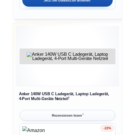
Jetzt bei
Galaxus.de
ansehen
Anker 140W USB C Ladegerät, Laptop Ladegerät,
ℹ︎
4-Port Multi-Geräte Netzteil
ℹ︎
Rezensionen lesen
-22%
Ersparnis 22%