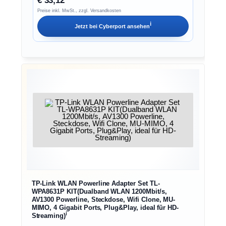
Preise inkl. MwSt., zzgl. Versandkosten
ℹ︎
Jetzt bei
Cyberport
ansehen
TP-Link WLAN Powerline Adapter Set TL-
WPA8631P KIT(Dualband WLAN 1200Mbit/s,
AV1300 Powerline, Steckdose, Wifi Clone, MU-
MIMO, 4 Gigabit Ports, Plug&Play, ideal für HD-
ℹ︎
Streaming)