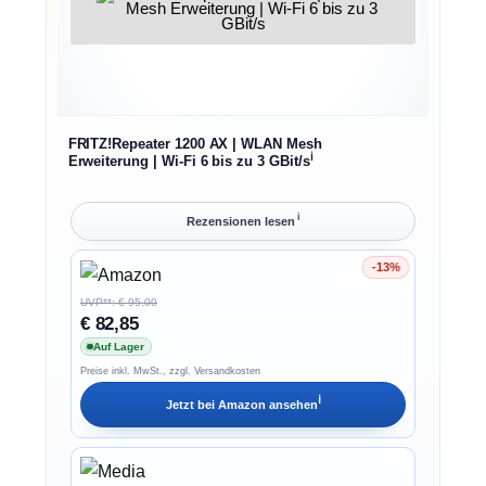
FRITZ!Repeater 1200 AX | WLAN Mesh
ℹ︎
Erweiterung | Wi-Fi 6 bis zu 3 GBit/s
ℹ︎
Rezensionen lesen
-13%
Ersparnis 13%
UVP**: € 95,00
€ 82,85
Auf Lager
Preise inkl. MwSt., zzgl. Versandkosten
ℹ︎
Jetzt bei
Amazon
ansehen