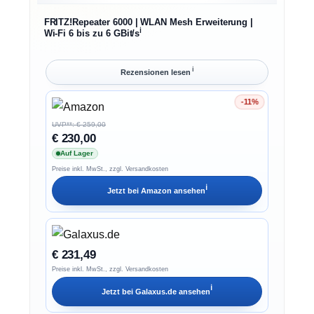
FRITZ!Repeater 6000 | WLAN Mesh Erweiterung |
ℹ︎
Wi-Fi 6 bis zu 6 GBit/s
ℹ︎
Rezensionen lesen
-11%
Ersparnis 11%
UVP**: € 259,00
€ 230,00
Auf Lager
Preise inkl. MwSt., zzgl. Versandkosten
ℹ︎
Jetzt bei
Amazon
ansehen
€ 231,49
Preise inkl. MwSt., zzgl. Versandkosten
ℹ︎
Jetzt bei
Galaxus.de
ansehen