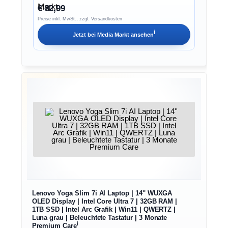
€ 82,99
Preise inkl. MwSt., zzgl. Versandkosten
ℹ︎
Jetzt bei
Media Markt
ansehen
Lenovo Yoga Slim 7i AI Laptop | 14'' WUXGA
OLED Display | Intel Core Ultra 7 | 32GB RAM |
1TB SSD | Intel Arc Grafik | Win11 | QWERTZ |
Luna grau | Beleuchtete Tastatur | 3 Monate
ℹ︎
Premium Care