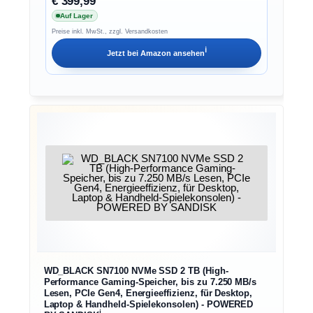
€ 399,99
Auf Lager
Preise inkl. MwSt., zzgl. Versandkosten
ℹ︎
Jetzt bei
Amazon
ansehen
WD_BLACK SN7100 NVMe SSD 2 TB (High-
Performance Gaming-Speicher, bis zu 7.250 MB/s
Lesen, PCIe Gen4, Energieeffizienz, für Desktop,
Laptop & Handheld-Spielekonsolen) - POWERED
ℹ︎