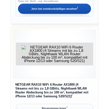
Preise inkl. MwSt., zzgl. Versandkosten
ℹ︎
Jetzt bei
notebooksbilliger
ansehen
NETGEAR RAX10 WiFi 6 Router AX1800 (4
Streams mit bis zu 1,8 GBit/s, Nighthawk WLAN
Router Abdeckung bis zu 100 m², kompatibel mit
ℹ︎
iPhone 12/13 oder Samsung S20/S21)
ℹ︎
Rezensionen lesen