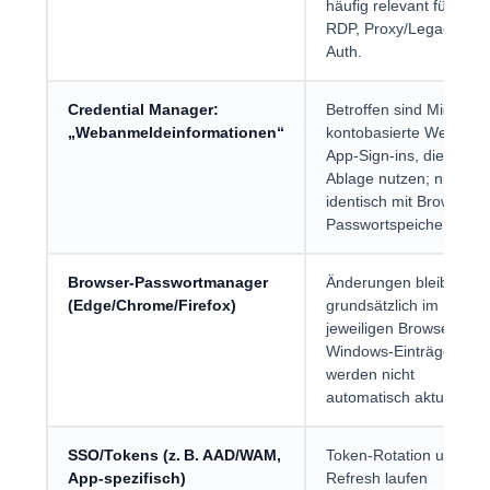
häufig relevant für SMB
RDP, Proxy/Legacy-
Auth.
Credential Manager:
Betroffen sind Microsoft
„Webanmeldeinformationen“
kontobasierte Web- un
App-Sign-ins, die diese
Ablage nutzen; nicht
identisch mit Browser-
Passwortspeichern.
Browser-Passwortmanager
Änderungen bleiben
(Edge/Chrome/Firefox)
grundsätzlich im
jeweiligen Browserprofil
Windows-Einträge
werden nicht
automatisch aktualisiert
SSO/Tokens (z. B. AAD/WAM,
Token-Rotation und
App-spezifisch)
Refresh laufen