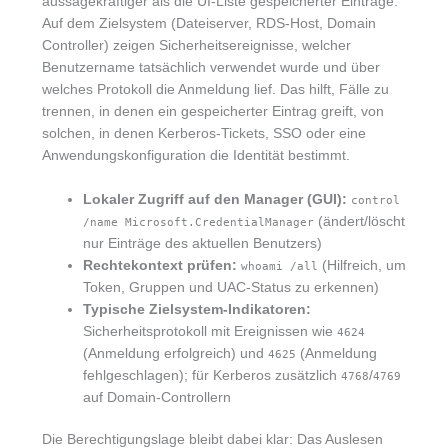
aussagekräftiger als die UI-Liste gespeicherter Einträge.
Auf dem Zielsystem (Dateiserver, RDS-Host, Domain
Controller) zeigen Sicherheitsereignisse, welcher
Benutzername tatsächlich verwendet wurde und über
welches Protokoll die Anmeldung lief. Das hilft, Fälle zu
trennen, in denen ein gespeicherter Eintrag greift, von
solchen, in denen Kerberos-Tickets, SSO oder eine
Anwendungskonfiguration die Identität bestimmt.
Lokaler Zugriff auf den Manager (GUI):
control
(ändert/löscht
/name Microsoft.CredentialManager
nur Einträge des aktuellen Benutzers)
Rechtekontext prüfen:
(Hilfreich, um
whoami /all
Token, Gruppen und UAC-Status zu erkennen)
Typische Zielsystem-Indikatoren:
Sicherheitsprotokoll mit Ereignissen wie
4624
(Anmeldung erfolgreich) und
(Anmeldung
4625
fehlgeschlagen); für Kerberos zusätzlich
/
4768
4769
auf Domain-Controllern
Die Berechtigungslage bleibt dabei klar: Das Auslesen