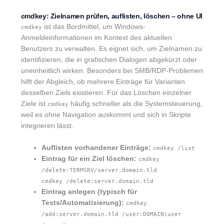
cmdkey: Zielnamen prüfen, auflisten, löschen – ohne UI
ist das Bordmittel, um Windows-
cmdkey
Anmeldeinformationen im Kontext des aktuellen
Benutzers zu verwalten. Es eignet sich, um Zielnamen zu
identifizieren, die in grafischen Dialogen abgekürzt oder
uneinheitlich wirken. Besonders bei SMB/RDP-Problemen
hilft der Abgleich, ob mehrere Einträge für Varianten
desselben Ziels existieren. Für das Löschen einzelner
Ziele ist
häufig schneller als die Systemsteuerung,
cmdkey
weil es ohne Navigation auskommt und sich in Skripte
integrieren lässt.
Auflisten vorhandener Einträge:
cmdkey /list
Eintrag für ein Ziel löschen:
cmdkey
/delete:TERMSRV/server.domain.tld
cmdkey /delete:server.domain.tld
Eintrag anlegen (typisch für
Tests/Automatisierung):
cmdkey
/add:server.domain.tld /user:DOMAIN\user