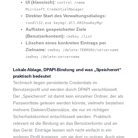
UI (klassisch):
control /name
Microsoft.CredentialManager
Direkter Start des Verwaltungsdialogs:
rundll32.exe keymgr.dll,KRShowKeyMgr
Auflisten gespeicherter Ziele
(Benutzerkontext):
cmdkey /list
Löschen eines konkreten Eintrags per
Zielname:
cmdkey /delete:TERMSRV/servername
cmdkey /delete:servername
Lokale Ablage, DPAPI-Bindung und was „Speicherort“
praktisch bedeutet
Technisch liegen persistierte Credentials im
Benutzerprofil und werden durch DPAPI verschlüsselt.
Der „Speicherort“ ist damit kein einzelner Ordner, der als
Passwortliste gelesen werden könnte; vielmehr bestehen
mehrere Dateien/Datensätze, die nur im richtigen
Sicherheitskontext entschlüsselt werden. Praktisch
relevant ist die Bindung an das Benutzerkonto und an
das Gerät: Einträge lassen sich nicht einfach in ein
anderes Profil kopieren, um sie dort zu nutzen. Auch eine