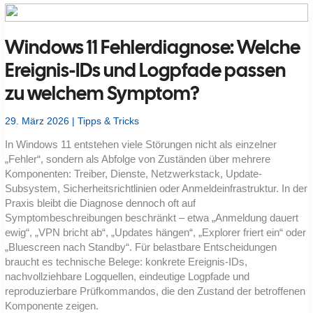
ich
Beweisdaten
aus
Windows-,
Windows 11 Fehlerdiagnose: Welche
Linux-
und
Cloud-
Ereignis-IDs und Logpfade passen
Systemen
konsistent
zu welchem Symptom?
aus?
29. März 2026
|
Tipps & Tricks
In Windows 11 entstehen viele Störungen nicht als einzelner
„Fehler“, sondern als Abfolge von Zuständen über mehrere
Komponenten: Treiber, Dienste, Netzwerkstack, Update-
Subsystem, Sicherheitsrichtlinien oder Anmeldeinfrastruktur. In der
Praxis bleibt die Diagnose dennoch oft auf
Symptombeschreibungen beschränkt – etwa „Anmeldung dauert
ewig“, „VPN bricht ab“, „Updates hängen“, „Explorer friert ein“ oder
„Bluescreen nach Standby“. Für belastbare Entscheidungen
braucht es technische Belege: konkrete Ereignis-IDs,
nachvollziehbare Logquellen, eindeutige Logpfade und
reproduzierbare Prüfkommandos, die den Zustand der betroffenen
Komponente zeigen.