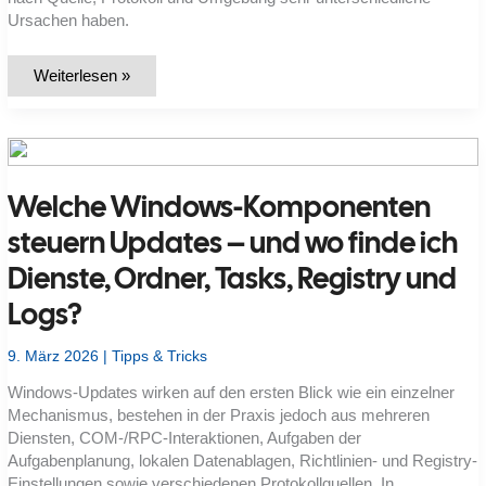
Ursachen haben.
Windows-
Weiterlesen »
Ereignisanzeige:
Häufige
Event-
IDs
richtig
deuten
und
Welche Windows-Komponenten
gezielt
analysieren
steuern Updates – und wo finde ich
Dienste, Ordner, Tasks, Registry und
Logs?
9. März 2026
|
Tipps & Tricks
Windows-Updates wirken auf den ersten Blick wie ein einzelner
Mechanismus, bestehen in der Praxis jedoch aus mehreren
Diensten, COM-/RPC-Interaktionen, Aufgaben der
Aufgabenplanung, lokalen Datenablagen, Richtlinien- und Registry-
Einstellungen sowie verschiedenen Protokollquellen. In