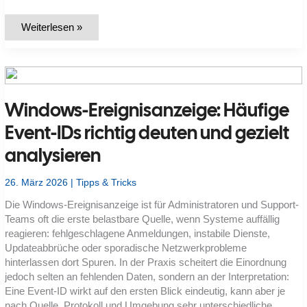
Windows
Weiterlesen »
11
Fehlerdiagnose:
Welche
Ereignis-
IDs
und
Logpfade
Windows-Ereignisanzeige: Häufige
passen
zu
welchem
Event-IDs richtig deuten und gezielt
Symptom?
analysieren
26. März 2026
|
Tipps & Tricks
Die Windows-Ereignisanzeige ist für Administratoren und Support-
Teams oft die erste belastbare Quelle, wenn Systeme auffällig
reagieren: fehlgeschlagene Anmeldungen, instabile Dienste,
Updateabbrüche oder sporadische Netzwerkprobleme
hinterlassen dort Spuren. In der Praxis scheitert die Einordnung
jedoch selten an fehlenden Daten, sondern an der Interpretation:
Eine Event-ID wirkt auf den ersten Blick eindeutig, kann aber je
nach Quelle, Protokoll und Umgebung sehr unterschiedliche