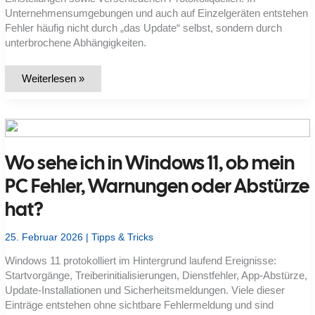
Unternehmensumgebungen und auch auf Einzelgeräten entstehen
Fehler häufig nicht durch „das Update“ selbst, sondern durch
unterbrochene Abhängigkeiten.
Welche
Weiterlesen »
Windows-
Komponenten
steuern
Updates
–
und
wo
Wo sehe ich in Windows 11, ob mein
finde
ich
Dienste,
PC Fehler, Warnungen oder Abstürze
Ordner,
Tasks,
hat?
Registry
und
Logs?
25. Februar 2026
|
Tipps & Tricks
Windows 11 protokolliert im Hintergrund laufend Ereignisse:
Startvorgänge, Treiberinitialisierungen, Dienstfehler, App-Abstürze,
Update-Installationen und Sicherheitsmeldungen. Viele dieser
Einträge entstehen ohne sichtbare Fehlermeldung und sind