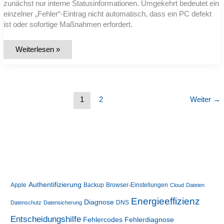
zunächst nur interne Statusinformationen. Umgekehrt bedeutet ein
einzelner „Fehler“-Eintrag nicht automatisch, dass ein PC defekt
ist oder sofortige Maßnahmen erfordert.
Wo
Weiterlesen »
sehe
ich
in
Windows
11,
ob
mein
1
2
Weiter
→
PC
Fehler,
Warnungen
oder
Abstürze
hat?
Authentifizierung
Apple
Backup
Browser-Einstellungen
Cloud
Dateien
Energieeffizienz
Diagnose
DNS
Datenschutz
Datensicherung
Entscheidungshilfe
Fehlerdiagnose
Fehlercodes