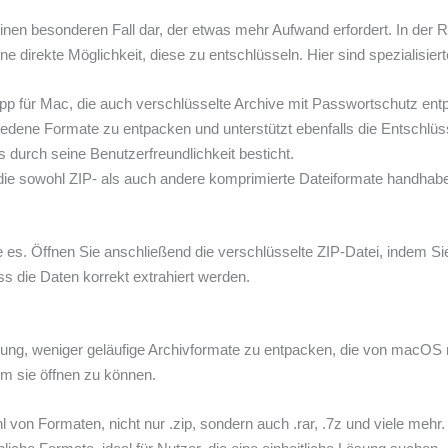
inen besonderen Fall dar, der etwas mehr Aufwand erfordert. In der R
direkte Möglichkeit, diese zu entschlüsseln. Hier sind spezialisierte
 App für Mac, die auch verschlüsselte Archive mit Passwortschutz en
iedene Formate zu entpacken und unterstützt ebenfalls die Entschlü
s durch seine Benutzerfreundlichkeit besticht.
e sowohl ZIP- als auch andere komprimierte Dateiformate handhaben
e es. Öffnen Sie anschließend die verschlüsselte ZIP-Datei, indem S
ss die Daten korrekt extrahiert werden.
ng, weniger geläufige Archivformate zu entpacken, die von macOS nic
um sie öffnen zu können.
l von Formaten, nicht nur .zip, sondern auch .rar, .7z und viele mehr