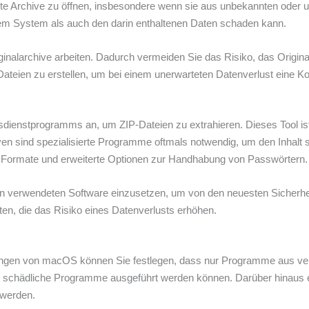
nte Archive zu öffnen, insbesondere wenn sie aus unbekannten oder
rem System als auch den darin enthaltenen Daten schaden kann.
riginalarchive arbeiten. Dadurch vermeiden Sie das Risiko, das Origin
Dateien zu erstellen, um bei einem unerwarteten Datenverlust eine K
gsdienstprogramms an, um ZIP-Dateien zu extrahieren. Dieses Tool is
ven sind spezialisierte Programme oftmals notwendig, um den Inhalt 
re Formate und erweiterte Optionen zur Handhabung von Passwörtern.
en verwendeten Software einzusetzen, um von den neuesten Sicherheit
en, die das Risiko eines Datenverlusts erhöhen.
llungen von macOS können Sie festlegen, dass nur Programme aus ve
ss schädliche Programme ausgeführt werden können. Darüber hinaus e
 werden.