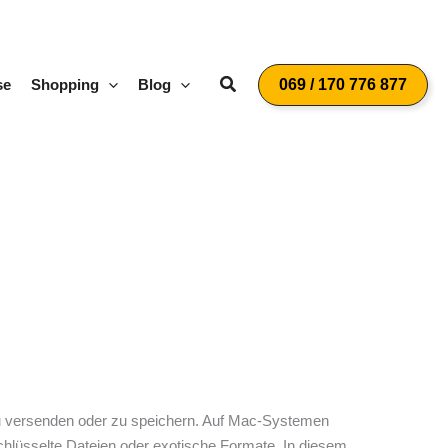
Suchen
se
Shopping
Blog
069 / 170 776 877
zu versenden oder zu speichern. Auf Mac-Systemen
rschlüsselte Dateien oder exotische Formate. In diesem