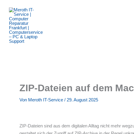
Zum
Inhalt
springen
ZIP-Dateien auf dem Mac
Von
Meroth IT-Service
/
29. August 2025
ZIP-Dateien sind aus dem digitalen Alltag nicht mehr we
gestaltet sich der Zugriff auf ZIP-Archive in der Regel un