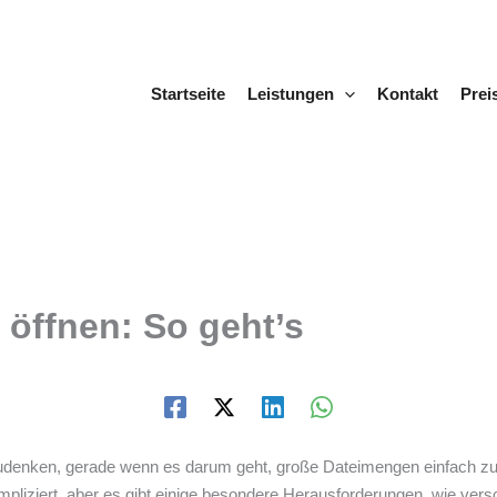
Startseite
Leistungen
Kontakt
Prei
 öffnen: So geht’s
gzudenken, gerade wenn es darum geht, große Dateimengen einfach 
kompliziert, aber es gibt einige besondere Herausforderungen, wie ve