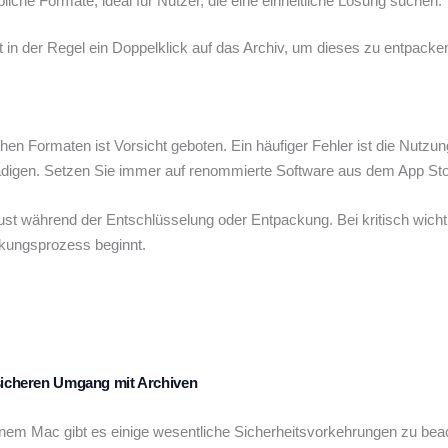
bliche Formate, ideal für Nutzer, die eine einheitliche Lösung suchen.
in der Regel ein Doppelklick auf das Archiv, um dieses zu entpacken. 
Formaten ist Vorsicht geboten. Ein häufiger Fehler ist die Nutzung u
ädigen. Setzen Sie immer auf renommierte Software aus dem App Store
ust während der Entschlüsselung oder Entpackung. Bei kritisch wichti
ckungsprozess beginnt.
 sicheren Umgang mit Archiven
nem Mac gibt es einige wesentliche Sicherheitsvorkehrungen zu bea