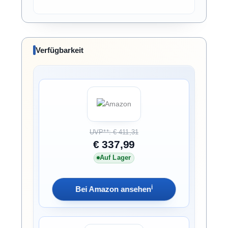
Verfügbarkeit
UVP**: € 411,31
€ 337,99
Auf Lager
ℹ︎
Bei Amazon ansehen