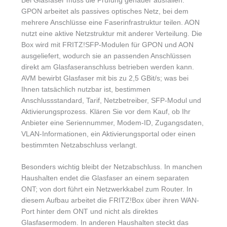
Bei Glasfaser muss die Prüfung genauer ausfallen.
GPON arbeitet als passives optisches Netz, bei dem
mehrere Anschlüsse eine Faserinfrastruktur teilen. AON
nutzt eine aktive Netzstruktur mit anderer Verteilung. Die
Box wird mit FRITZ!SFP-Modulen für GPON und AON
ausgeliefert, wodurch sie an passenden Anschlüssen
direkt am Glasfaseranschluss betrieben werden kann.
AVM bewirbt Glasfaser mit bis zu 2,5 GBit/s; was bei
Ihnen tatsächlich nutzbar ist, bestimmen
Anschlussstandard, Tarif, Netzbetreiber, SFP-Modul und
Aktivierungsprozess. Klären Sie vor dem Kauf, ob Ihr
Anbieter eine Seriennummer, Modem-ID, Zugangsdaten,
VLAN-Informationen, ein Aktivierungsportal oder einen
bestimmten Netzabschluss verlangt.
Besonders wichtig bleibt der Netzabschluss. In manchen
Haushalten endet die Glasfaser an einem separaten
ONT; von dort führt ein Netzwerkkabel zum Router. In
diesem Aufbau arbeitet die FRITZ!Box über ihren WAN-
Port hinter dem ONT und nicht als direktes
Glasfasermodem. In anderen Haushalten steckt das