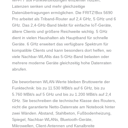
Wi-Fi 7 soll Funkverbindungen effizienter nutzen,
Latenzen senken und mehr gleichzeitige
Datenübertragungen ermöglichen. Die FRITZ!Box 5690
Pro arbeitet als Triband-Router auf 2,4 GHz, 5 GHz und 6
GHz. Das 2,4-GHz-Band bleibt für einfache IoT-Geräte,
ältere Clients und größere Reichweite wichtig. 5 GHz
dient in vielen Haushalten als Hauptband für schnelle
Geräte. 6 GHz erweitert das verfügbare Spektrum für
kompatible Clients und kann besonders dort helfen, wo
viele Nachbar-WLANs das 5-GHz-Band belasten oder
mehrere moderne Geräte gleichzeitig hohe Datenraten
abrufen.
Die beworbenen WLAN-Werte bleiben Bruttowerte der
Funktechnik: bis zu 11.530 MBit/s auf 6 GHz, bis zu
5.760 MBit/s auf 5 GHz und bis zu 1.200 MBit/s auf 2,4
GHz. Sie beschreiben die technische Klasse des Routers,
nicht die garantierte Netto-Datenrate am Notebook hinter
zwei Wänden. Abstand, Stahlbeton, Fußbodenheizung,
Spiegel, Nachbar-WLANs, Bluetooth-Geräte,
Mikrowellen, Client-Antennen und Kanalbreite