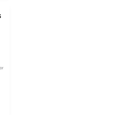
s
n
or