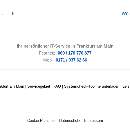
…
8
Wei
Ihr persönlicher IT-Service in Frankfurt am Main
Festnetz:
069 / 170 776 877
Mobil:
0171 / 937 62 66
nkfurt am Main
|
Servicegebiet
|
FAQ
|
Systemcheck-Tool herunterladen
|
Lei
Cookie-Richtlinie
Datenschutz
Impressum