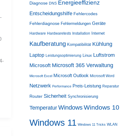
Energieeffizienz
Diagnose
DNS
Entscheidungshilfe
Fehlercodes
-
Geräte
Fehlerdiagnose
Fehlermeldungen
Internet
Hardware
Hardwaretests
Installation
0
Kaufberatung
Kühlung
Kompatibilität
Luftstrom
Laptop
Linux
Leistungsoptimierung
4-
Microsoft 365 Verwaltung
Microsoft
Microsoft Outlook
Microsoft Word
Microsoft Excel
Netzwerk
Preis-Leistung
Reparatur
Performance
Sicherheit
Router
Synchronisierung
Windows 10
Windows
Temperatur
Windows 11
WLAN
Windows 11 Tricks