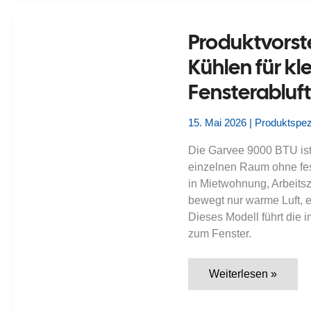
mobile
Kühlung
für
Produktvorst
kleine
bis
Kühlen für kl
mittlere
Räume
Fensterabluft
mit
Fenster-
Abluftset
15. Mai 2026
|
Produktspez
Die Garvee 9000 BTU ist
einzelnen Raum ohne fest
in Mietwohnung, Arbeitsz
bewegt nur warme Luft, e
Dieses Modell führt die 
zum Fenster.
Produktvorstellung:
Weiterlesen »
Garvee
9000
BTU