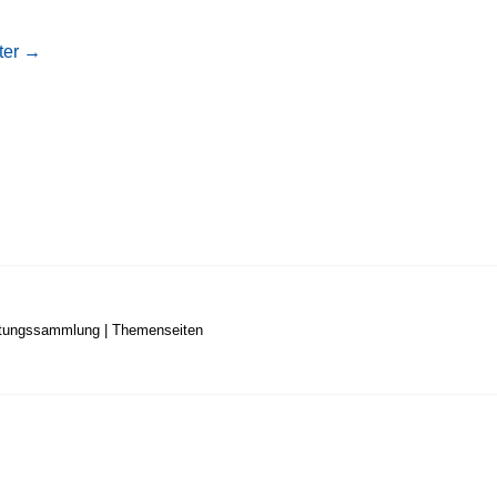
ter
→
stungssammlung
|
Themenseiten