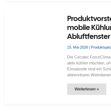
–
mobiles
Kühlen
für
Produktvorst
kleine
bis
mobile Kühlu
mittlere
Räume
Abluftfenster
mit
Fensterabluft
15. Mai 2026
|
Produktspez
Die Cecotec ForceClima 7
aktiv kühlen möchten, ohn
Einsatzorte sind ein Sch
abtrennbarer Wohnberei
Produktvorstellung:
Weiterlesen »
Cecotec
ForceClima
7100
–
mobile