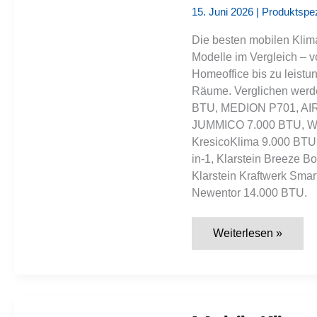
15. Juni 2026
|
Produktspez
Die besten mobilen Klima
Modelle im Vergleich – 
Homeoffice bis zu leist
Räume. Verglichen werd
BTU, MEDION P701, AIR
JUMMICO 7.000 BTU, Wol
KresicoKlima 9.000 BT
in-1, Klarstein Breeze 
Klarstein Kraftwerk Sm
Newentor 14.000 BTU.
Die
Weiterlesen »
besten
mobilen
Klimaanlagen
2026:
20
starke
Geräte