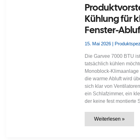
ohne
Produktvorst
sich
von
Kühlung für k
Rabatten
blenden
Fenster-Abluf
zu
lassen
15. Mai 2026
|
Produktspez
Die Garvee 7000 BTU ist
tatsächlich kühlen möcht
Monoblock-Klimaanlage m
die warme Abluft wird üb
sich klar von Ventilatore
ein Schlafzimmer, ein k
der keine fest montierte 
Produktvorstellung:
Weiterlesen »
Garvee
7000
BTU
–