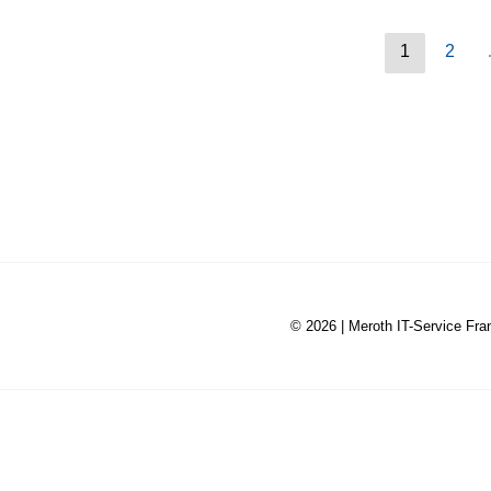
Kühlung
für
kleine
1
2
Räume
mit
Abluftfenster
© 2026 |
Meroth IT-Service Fra