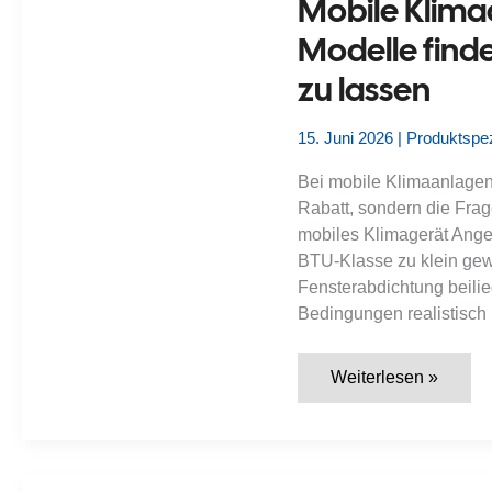
Mobile Klima
mit
Abluftschlauch
Modelle find
im
Vergleich
zu lassen
15. Juni 2026
|
Produktspez
Bei mobile Klimaanlagen
Rabatt, sondern die Fra
mobiles Klimagerät Angeb
BTU-Klasse zu klein gewä
Fensterabdichtung beili
Bedingungen realistisch i
Mobile
Weiterlesen »
Klimaanlage
Angebote
2026:
Gute
Modelle
finden,