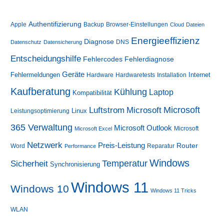
Authentifizierung
Apple
Backup
Browser-Einstellungen
Cloud
Dateien
Energieeffizienz
Diagnose
DNS
Datenschutz
Datensicherung
Entscheidungshilfe
Fehlerdiagnose
Fehlercodes
Geräte
Fehlermeldungen
Internet
Hardware
Hardwaretests
Installation
Kaufberatung
Kühlung
Laptop
Kompatibilität
Luftstrom
Microsoft
Microsoft
Linux
Leistungsoptimierung
365 Verwaltung
Microsoft Outlook
Microsoft
Microsoft Excel
Netzwerk
Preis-Leistung
Router
Word
Reparatur
Performance
Windows
Sicherheit
Temperatur
Synchronisierung
Windows 11
Windows 10
Windows 11 Tricks
WLAN