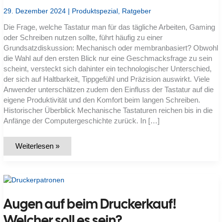
29. Dezember 2024
|
Produktspezial
,
Ratgeber
Die Frage, welche Tastatur man für das tägliche Arbeiten, Gaming
oder Schreiben nutzen sollte, führt häufig zu einer
Grundsatzdiskussion: Mechanisch oder membranbasiert? Obwohl
die Wahl auf den ersten Blick nur eine Geschmacksfrage zu sein
scheint, versteckt sich dahinter ein technologischer Unterschied,
der sich auf Haltbarkeit, Tippgefühl und Präzision auswirkt. Viele
Anwender unterschätzen zudem den Einfluss der Tastatur auf die
eigene Produktivität und den Komfort beim langen Schreiben.
Historischer Überblick Mechanische Tastaturen reichen bis in die
Anfänge der Computergeschichte zurück. In […]
Was
Weiterlesen »
ist
der
Unterschied
zwischen
mechanischen
und
membranbasierten
Augen auf beim Druckerkauf!
Tastaturen?
Welcher soll es sein?