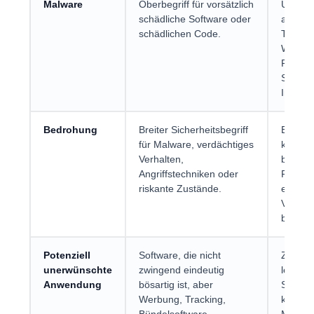
Malware
Oberbegriff für vorsätzlich
Umfass
schädliche Software oder
ander
schädlichen Code.
Trojane
Würmer
Ranso
Spywar
Infostea
Bedrohung
Breiter Sicherheitsbegriff
Eine M
für Malware, verdächtiges
kann e
Verhalten,
bestäti
Angriffstechniken oder
Fund o
riskante Zustände.
einen
Verdac
bezeic
Potenziell
Software, die nicht
Zwisch
unerwünschte
zwingend eindeutig
legitim
Anwendung
bösartig ist, aber
Softwa
Werbung, Tracking,
klarer