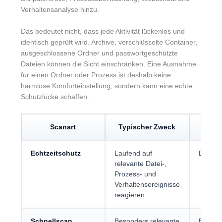
Verhaltensanalyse hinzu.
Das bedeutet nicht, dass jede Aktivität lückenlos und
identisch geprüft wird. Archive, verschlüsselte Container,
ausgeschlossene Ordner und passwortgeschützte
Dateien können die Sicht einschränken. Eine Ausnahme
für einen Ordner oder Prozess ist deshalb keine
harmlose Komforteinstellung, sondern kann eine echte
Schutzlücke schaffen.
Scanart
Typischer Zweck
Wan
Echtzeitschutz
Laufend auf
Dauerha
relevante Datei-,
Prozess- und
Verhaltensereignisse
reagieren
Schnellscan
Besonders relevante
Bei Rou