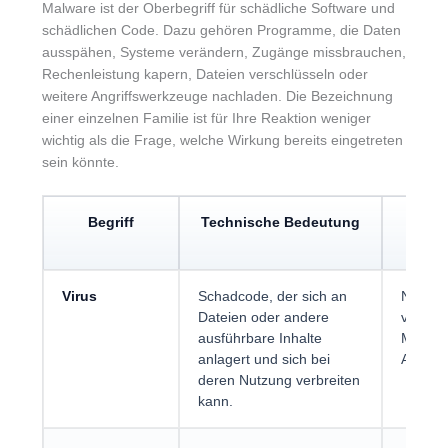
Malware ist der Oberbegriff für schädliche Software und
schädlichen Code. Dazu gehören Programme, die Daten
ausspähen, Systeme verändern, Zugänge missbrauchen,
Rechenleistung kapern, Dateien verschlüsseln oder
weitere Angriffswerkzeuge nachladen. Die Bezeichnung
einer einzelnen Familie ist für Ihre Reaktion weniger
wichtig als die Frage, welche Wirkung bereits eingetreten
sein könnte.
Begriff
Technische Bedeutung
Prakt
Einor
Virus
Schadcode, der sich an
Nur ein
Dateien oder andere
vielen
ausführbare Inhalte
Malwar
anlagert und sich bei
Arten.
deren Nutzung verbreiten
kann.