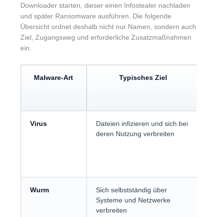
Downloader starten, dieser einen Infostealer nachladen
und später Ransomware ausführen. Die folgende
Übersicht ordnet deshalb nicht nur Namen, sondern auch
Ziel, Zugangsweg und erforderliche Zusatzmaßnahmen
ein.
Malware-Art
Typisches Ziel
Hä
Virus
Dateien infizieren und sich bei
Ma
deren Nutzung verbreiten
Pr
Da
we
Da
Wurm
Sich selbstständig über
Un
Systeme und Netzwerke
Fr
verbreiten
ko