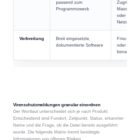
passend zum
Zugriffe,
Programmzweck
Massenänd
oder
Netzwerkve
Verbreitung
Breit eingesetzte,
Frische, u
dokumentierte Software
oder täusc
benannte D
Virenschutzmeldungen granular einordnen
Der Wortlaut unterscheidet sich je nach Produkt.
Entscheidend sind Fundort, Zeitpunkt, Status, erkannter
Name und die Frage, ob die Datei bereits ausgeführt
wurde. Die folgende Matrix trennt bestätigte
Informationen von offenen Risiken.