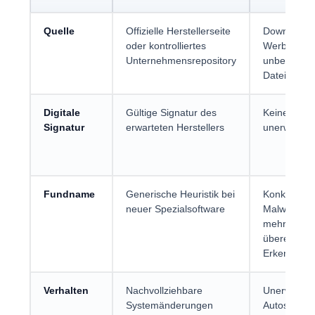
Quelle
Offizielle Herstellerseite
Downloadpo
oder kontrolliertes
Werbeanzei
Unternehmensrepository
unbekannte
Dateitausc
Digitale
Gültige Signatur des
Keine, ungü
Signatur
erwarteten Herstellers
unerwartete
Fundname
Generische Heuristik bei
Konkrete b
neuer Spezialsoftware
Malware-Fa
mehrere
übereinsti
Erkennung
Verhalten
Nachvollziehbare
Unerwartet
Systemänderungen
Autostarts, 