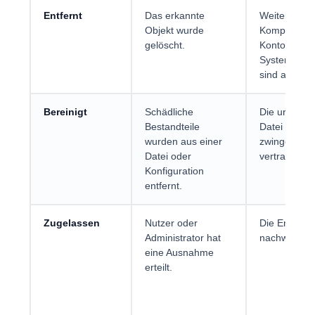
Entfernt
Das erkannte
Weitere
Objekt wurde
Komponente
gelöscht.
Kontodiebst
Systemände
sind ausges
Bereinigt
Schädliche
Die ursprüng
Bestandteile
Datei ist da
wurden aus einer
zwingend vol
Datei oder
vertrauensw
Konfiguration
entfernt.
Zugelassen
Nutzer oder
Die Erkennu
Administrator hat
nachweislich
eine Ausnahme
erteilt.