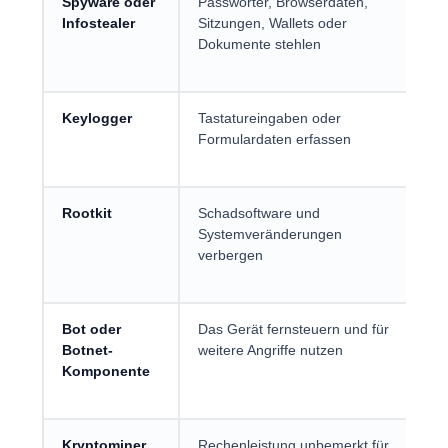
Spyware oder
Passwörter, Browserdaten,
Tr
Infostealer
Sitzungen, Wallets oder
An
Dokumente stehlen
Br
od
Keylogger
Tastatureingaben oder
Tr
Formulardaten erfassen
Tr
Rootkit
Schadsoftware und
Pri
Systemveränderungen
ma
verbergen
od
In
Bot oder
Das Gerät fernsteuern und für
Tr
Botnet-
weitere Angriffe nutzen
ko
Komponente
Ge
Kryptominer
Rechenleistung unbemerkt für
Ma