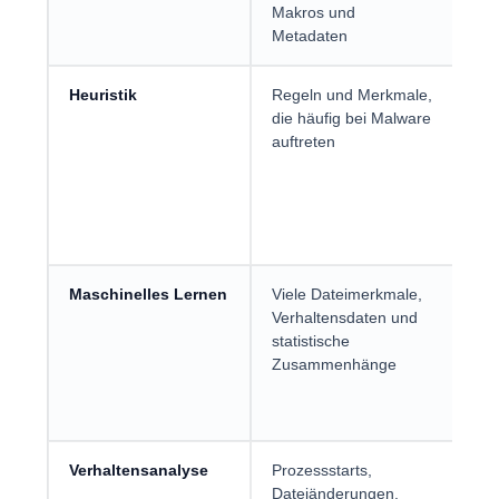
Makros und
Au
Metadaten
Heuristik
Regeln und Merkmale,
Ka
die häufig bei Malware
un
auftreten
Var
an
typ
Ei
er
Maschinelles Lernen
Viele Dateimerkmale,
Er
Verhaltensdaten und
Mus
statistische
nic
Zusammenhänge
ein
Sig
be
Verhaltensanalyse
Prozessstarts,
Ka
Dateiänderungen,
ne