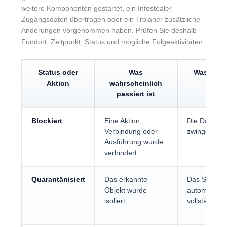
weitere Komponenten gestartet, ein Infostealer
Zugangsdaten übertragen oder ein Trojaner zusätzliche
Änderungen vorgenommen haben. Prüfen Sie deshalb
Fundort, Zeitpunkt, Status und mögliche Folgeaktivitäten.
Status oder
Was
Was nich
Aktion
wahrscheinlich
fol
passiert ist
Blockiert
Eine Aktion,
Die Datei wu
Verbindung oder
zwingend ge
Ausführung wurde
verhindert.
Quarantänisiert
Das erkannte
Das System i
Objekt wurde
automatisch
isoliert.
vollständig b