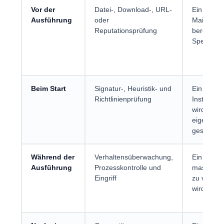
Vor der
Datei-, Download-, URL-
Ein schädl
Ausführung
oder
Mail-Anha
Reputationsprüfung
bereits b
Speichern 
Beim Start
Signatur-, Heuristik- und
Ein
Richtlinienprüfung
Installat
wird vor 
eigentlich
gestoppt.
Während der
Verhaltensüberwachung,
Ein Proze
Ausführung
Prozesskontrolle und
massenhaf
Eingriff
zu veränd
wird been