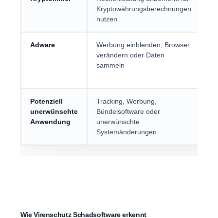
Kryptowährungsberechnungen
Br
nutzen
Se
Adware
Werbung einblenden, Browser
Ge
verändern oder Daten
In
sammeln
un
Br
Potenziell
Tracking, Werbung,
Ko
unerwünschte
Bündelsoftware oder
Do
Anwendung
unerwünschte
un
Systemänderungen
Ins
Wie Virenschutz Schadsoftware erkennt