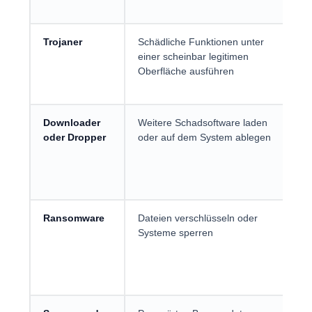
Trojaner
Schädliche Funktionen unter
Do
einer scheinbar legitimen
Ma
Oberfläche ausführen
Ra
ge
Downloader
Weitere Schadsoftware laden
Do
oder Dropper
oder auf dem System ablegen
Ex
ma
Ransomware
Dateien verschlüsseln oder
Ph
Systeme sperren
Si
ko
Fe
Na