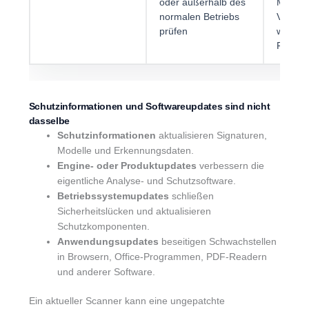
oder außerhalb des
Malware
normalen Betriebs
Verdac
prüfen
wieder
Funde
Schutzinformationen und Softwareupdates sind nicht
dasselbe
Schutzinformationen
aktualisieren Signaturen,
Modelle und Erkennungsdaten.
Engine- oder Produktupdates
verbessern die
eigentliche Analyse- und Schutzsoftware.
Betriebssystemupdates
schließen
Sicherheitslücken und aktualisieren
Schutzkomponenten.
Anwendungsupdates
beseitigen Schwachstellen
in Browsern, Office-Programmen, PDF-Readern
und anderer Software.
Ein aktueller Scanner kann eine ungepatchte