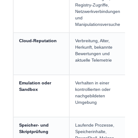
Registry-Zugriffe,
wä
Netzwerkverbindungen
Au
und
st
Manipulationsversuche
Cloud-Reputation
Verbreitung, Alter,
Sch
Herkunft, bekannte
Rea
Bewertungen und
ne
aktuelle Telemetrie
au
Da
Emulation oder
Verhalten in einer
Ka
Sandbox
kontrollierten oder
ver
nachgebildeten
Fu
Umgebung
sic
ma
Speicher- und
Laufende Prozesse,
Erf
Skriptprüfung
Speicherinhalte,
Ang