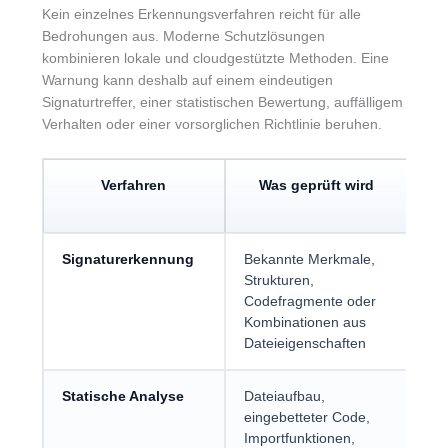
Kein einzelnes Erkennungsverfahren reicht für alle
Bedrohungen aus. Moderne Schutzlösungen
kombinieren lokale und cloudgestützte Methoden. Eine
Warnung kann deshalb auf einem eindeutigen
Signaturtreffer, einer statistischen Bewertung, auffälligem
Verhalten oder einer vorsorglichen Richtlinie beruhen.
Verfahren
Was geprüft wird
Signaturerkennung
Bekannte Merkmale,
Sc
Strukturen,
häu
Codefragmente oder
Er
Kombinationen aus
be
Dateieigenschaften
Ma
Statische Analyse
Dateiaufbau,
Be
eingebetteter Code,
oh
Importfunktionen,
tat