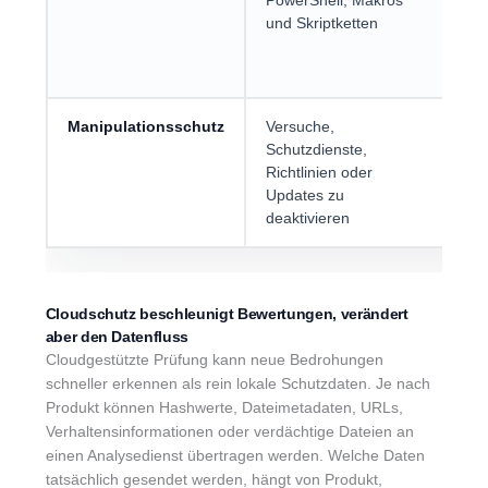
PowerShell, Makros
nic
und Skriptketten
kla
Dat
auf
Manipulationsschutz
Versuche,
Er
Schutzdienste,
Au
Richtlinien oder
de
Updates zu
du
deaktivieren
Ma
Cloudschutz beschleunigt Bewertungen, verändert
aber den Datenfluss
Cloudgestützte Prüfung kann neue Bedrohungen
schneller erkennen als rein lokale Schutzdaten. Je nach
Produkt können Hashwerte, Dateimetadaten, URLs,
Verhaltensinformationen oder verdächtige Dateien an
einen Analysedienst übertragen werden. Welche Daten
tatsächlich gesendet werden, hängt von Produkt,