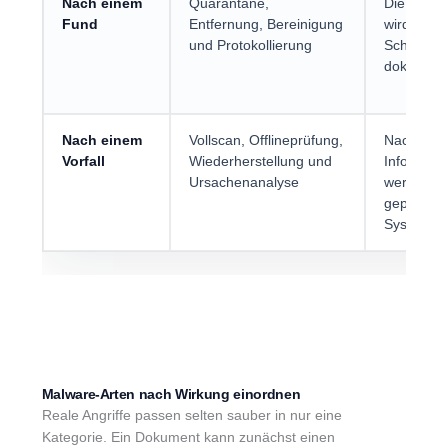
Nach einem
Quarantäne,
Die erkan
Fund
Entfernung, Bereinigung
wird isoli
und Protokollierung
Schutzver
dokumenti
Nach einem
Vollscan, Offlineprüfung,
Nach ein
Vorfall
Wiederherstellung und
Infosteal
Ursachenanalyse
werden K
geprüft u
System ne
Malware-Arten nach Wirkung einordnen
Reale Angriffe passen selten sauber in nur eine
Kategorie. Ein Dokument kann zunächst einen