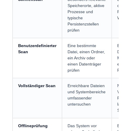
Speicherorte, aktive
oder al
Prozesse und
Reaktio
typische
Warnu
Persistenzstellen
prüfen
Benutzerdefinierter
Eine bestimmte
Bei auf
Scan
Datei, einen Ordner,
Downlo
ein Archiv oder
Medien
einen Datenträger
einzel
prüfen
Projekt
Vollständiger Scan
Erreichbare Dateien
Nach k
und Systembereiche
Verdac
umfassender
Funden
untersuchen
längere
Schutz
Offlineprüfung
Das System vor
Bei har