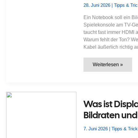
28. Juni 2026
|
Tipps & Tri
Ein Notebook soll ein Bi
Spielekonsole am TV-Ger
taucht fast immer HDMI au
Warum fehlt der Ton? We
Kabel äußerlich richtig 
Was
Weiterlesen »
ist
HDMI?
Anschluss,
Kabelversionen,
Bild,
Ton
und
Was ist Disp
typische
Signalprobleme
Bildraten un
erklärt
7. Juni 2026
|
Tipps & Tric