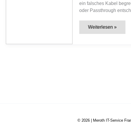
ein falsches Kabel begr
oder Passthrough entsch
Welche
Weiterlesen »
Anschlüsse
am
Smart-
TV
wofür?
HDMI,
ARC/eARC,
USB
und
Netzwerk
richtig
einsetzen
© 2026 |
Meroth IT-Service Fra