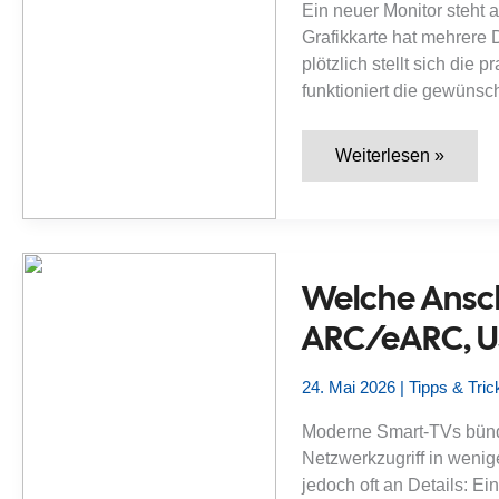
Ein neuer Monitor steht 
Grafikkarte hat mehrere 
plötzlich stellt sich die
funktioniert die gewünsch
Was
Weiterlesen »
ist
DisplayPort?
Monitoranschluss,
hohe
Bildraten
und
Unterschied
Welche Ansc
zu
HDMI
ARC/eARC, US
24. Mai 2026
|
Tipps & Tric
Moderne Smart-TVs bünde
Netzwerkzugriff in wenig
jedoch oft an Details: E