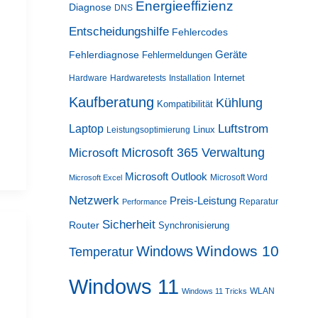
Energieeffizienz
Diagnose
DNS
Entscheidungshilfe
Fehlercodes
Geräte
Fehlerdiagnose
Fehlermeldungen
Internet
Hardware
Hardwaretests
Installation
Kaufberatung
Kühlung
Kompatibilität
Luftstrom
Laptop
Linux
Leistungsoptimierung
Microsoft 365 Verwaltung
Microsoft
Microsoft Outlook
Microsoft Word
Microsoft Excel
Netzwerk
Preis-Leistung
Reparatur
Performance
Sicherheit
Router
Synchronisierung
Windows 10
Windows
Temperatur
Windows 11
WLAN
Windows 11 Tricks