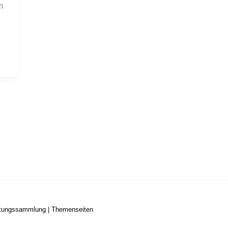
m
stungssammlung
|
Themenseiten