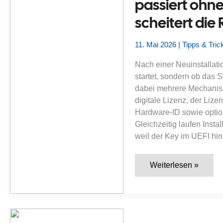
passiert ohn
Hardwarebindung
und
scheitert die
Microsoft-
Konto
korrekt?
11. Mai 2026
|
Tipps & Tric
Nach einer Neuinstallatio
startet, sondern ob das Sy
dabei mehrere Mechanisme
digitale Lizenz, der Liz
Hardware-ID sowie option
Gleichzeitig laufen Inst
weil der Key im UEFI hint
Windows
Weiterlesen »
11
nach
Neuinstallation
aktivieren:
Was
passiert
ohne