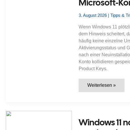
Microsoft-Ko
3. August 2026
|
Tipps & Tr
Wenn Windows 11 plötzlich
dem Hinweis scheitert, d
häufig keine einzelne Ur
Aktivierungsstatus und 
nach einer Neuinstallat
Konto kollidieren gespei
Product Keys.
Windows
Weiterlesen »
11
lässt
sich
nicht
aktivieren:
Wie
prüfe
Windows 11 na
ich
Lizenzstatus,