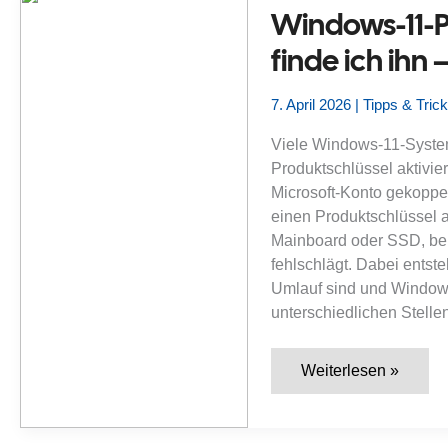
prüfe
Windows-11-P
ich
Lizenzstatus,
finde ich ihn 
Hardwarebindung
und
Microsoft-
Konto?
7. April 2026
|
Tipps & Tric
Viele Windows-11-System
Produktschlüssel aktivier
Microsoft-Konto gekoppelt
einen Produktschlüssel a
Mainboard oder SSD, bei
fehlschlägt. Dabei entste
Umlauf sind und Windows
unterschiedlichen Stellen
Windows-
Weiterlesen »
11-
Produktschlüssel
auslesen:
Wo