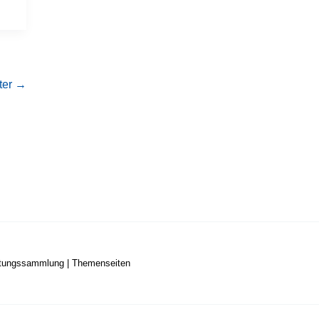
ter
→
stungssammlung
|
Themenseiten