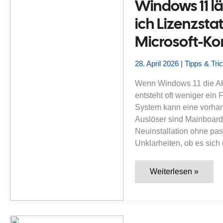
Windows 11 lä
Produktschlüssel
und
ich Lizenzst
wann
scheitert
Microsoft-Ko
die
Reaktivierung?
28. April 2026
|
Tipps & Tri
Wenn Windows 11 die Aktiv
entsteht oft weniger ein
System kann eine vorhan
Auslöser sind Mainboard
Neuinstallation ohne pas
Unklarheiten, ob es sich
Windows
Weiterlesen »
11
lässt
sich
nicht
aktivieren:
Wie