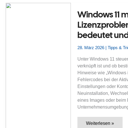
finde
ich
ihn
Windows 11 me
–
und
Lizenzproble
wann
ist
bedeutet und
er
wirklich
nutzbar?
28. März 2026
|
Tipps & Tr
Unter Windows 11 steuert 
verknüpft ist und ob best
Hinweise wie „Windows ist
Fehlercodes bei der Aktiv
Einstellungen oder Kon
Neuinstallation, Wechse
eines Images oder beim
Unternehmensumgebung
Windows
Weiterlesen »
11