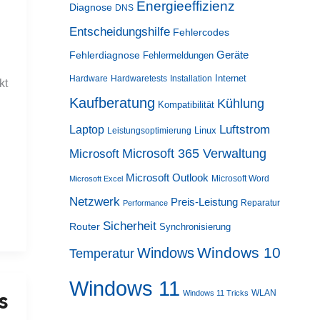
Energieeffizienz
Diagnose
DNS
Entscheidungshilfe
Fehlercodes
Geräte
Fehlerdiagnose
Fehlermeldungen
Internet
Hardware
Hardwaretests
Installation
kt
Kaufberatung
Kühlung
Kompatibilität
Luftstrom
Laptop
Linux
Leistungsoptimierung
Microsoft 365 Verwaltung
Microsoft
Microsoft Outlook
Microsoft Word
Microsoft Excel
Netzwerk
Preis-Leistung
Reparatur
Performance
Sicherheit
Router
Synchronisierung
Windows 10
Windows
Temperatur
Windows 11
s
WLAN
Windows 11 Tricks