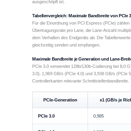
ausgeschöpft ist.
Tabellenvergleich: Maximale Bandbreite von PCIe 3.
Für die Einordnung von PCI Express (PCIe) zählen z
Übertragungsrate pro Lane, die Lane-Anzahl multip
dem Verhalten des Endgeräts ab. Die Tabellenwerte b
gleichzeitig senden und empfangen.
Maximale Bandbreite je Generation und Lane-Breit
PCIe 3.0 verwendet 128b/130b-Codierung bei 8,0 GT
3.0), 1,969 GB/s (PCIe 4.0) und 3,938 GB/s (PCIe 5.
Controllerkarten relevante Schnittstellenbandbreite.
PCIe-Generation
x1 (GB/s je Ric
PCIe 3.0
0,985