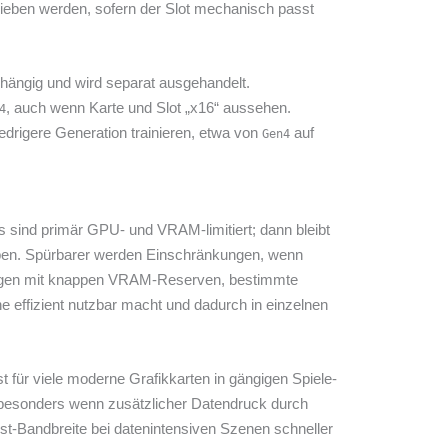
rieben werden, sofern der Slot mechanisch passt
bhängig und wird separat ausgehandelt.
, auch wenn Karte und Slot „x16“ aussehen.
4
edrigere Generation trainieren, etwa von
auf
Gen4
s sind primär GPU- und VRAM-limitiert; dann bleibt
eiben. Spürbarer werden Einschränkungen, wenn
gen mit knappen VRAM-Reserven, bestimmte
effizient nutzbar macht und dadurch in einzelnen
t für viele moderne Grafikkarten in gängigen Spiele-
n, besonders wenn zusätzlicher Datendruck durch
ost-Bandbreite bei datenintensiven Szenen schneller