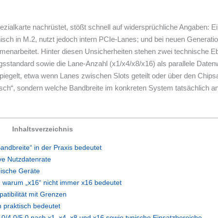
ialkarte nachrüstet, stößt schnell auf widersprüchliche Angaben: Ei
sch in M.2, nutzt jedoch intern PCIe-Lanes; und bei neuen Generatione
narbeitet. Hinter diesen Unsicherheiten stehen zwei technische Eben
erungsstandard sowie die Lane-Anzahl (x1/x4/x8/x16) als parallele Da
spiegelt, etwa wenn Lanes zwischen Slots geteilt oder über den Chip
sch“, sondern welche Bandbreite im konkreten System tatsächlich anl
Inhaltsverzeichnis
ndbreite“ in der Praxis bedeutet
ive Nutzdatenrate
pische Geräte
g: warum „x16“ nicht immer x16 bedeutet
atibilität mit Grenzen
 praktisch bedeutet
0/4.0/5.0 nach x1, x4, x8 und x16 sowie typische Einsatzbereiche