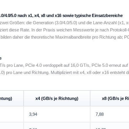
0/4.0/5.0 nach x1, x4, x8 und x16 sowie typische Einsatzbereiche
wei Größen: die Generation (3.0/4.0/5.0) und die Lane-Anzahl (x1, x
liziert diese Rate. In der Praxis weichen Messwerte je nach Protok
ilden daher die theoretische Maximalbandbreite pro Richtung ab; PCIe
e
/s pro Lane, PCIe 4.0 verdoppelt auf 16,0 GT/s, PCIe 5.0 erneut au
0) pro Lane und Richtung. Multipliziert mit x4, x8 oder x16 entsteht
htung)
x4 (GB/s je Richtung)
x8 (GB/s je R
3,94
7,88