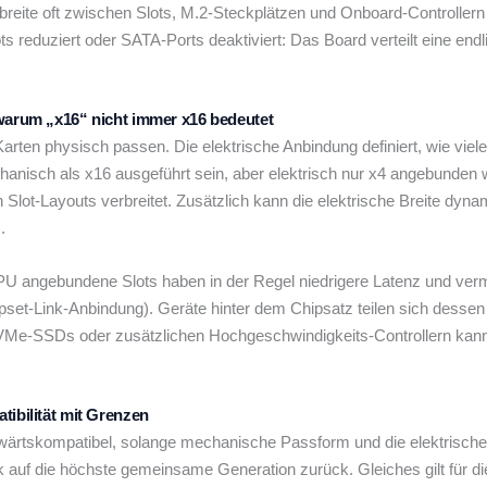
reite oft zwischen Slots, M.2-Steckplätzen und Onboard-Controllern a
ts reduziert oder SATA-Ports deaktiviert: Das Board verteilt eine end
 warum „x16“ nicht immer x16 bedeutet
rten physisch passen. Die elektrische Anbindung definiert, wie viele
hanisch als x16 ausgeführt sein, aber elektrisch nur x4 angebunden
Slot-Layouts verbreitet. Zusätzlich kann die elektrische Breite dyna
.
e CPU angebundene Slots haben in der Regel niedrigere Latenz und ve
ipset-Link-Anbindung). Geräte hinter dem Chipsatz teilen sich desse
Me-SSDs oder zusätzlichen Hochgeschwindigkeits-Controllern kann d
tibilität mit Grenzen
fwärtskompatibel, solange mechanische Passform und die elektrisch
nk auf die höchste gemeinsame Generation zurück. Gleiches gilt für die