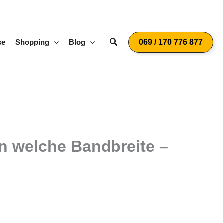
Suchen
se
Shopping
Blog
069 / 170 776 877
rn welche Bandbreite –