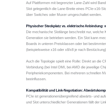
Auf Plattformen mit begrenzter Lane-Zahl wird Bandb
Slot gelegentlich die Lane-Breite eines PCIe-x16-Slo
über Switches oder Muxer umgeschaltet werden.
Physischer Steckplatz vs. elektrische Anbindung:
Die mechanische Slotlänge beschreibt nur, welche Ka
Generation sie betrieben werden. Ein Slot kann mec
Boards in unteren Preisklassen oder bei bestimmten 
(beispielsweise x16 oder x8/x8 je nach Bestückung)
Auch die Topologie spielt eine Rolle: Direkt an di
Verbindung (bei Intel DMI, bei AMD die jeweilige Ch
Peripheriekomponenten. Bei mehreren schnellen NV
beeinflussen.
Kompatibilität und Link-Negotiation: Abwärtskompa
PCIe ist generationenübergreifend abwärts- und au
und Slot unterschiedlicher Generationen fällt der Li