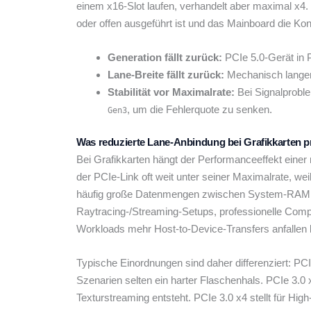
einem x16-Slot laufen, verhandelt aber maximal x4.
oder offen ausgeführt ist und das Mainboard die Konf
Generation fällt zurück:
PCIe 5.0-Gerät in P
Lane-Breite fällt zurück:
Mechanisch langer 
Stabilität vor Maximalrate:
Bei Signalproble
, um die Fehlerquote zu senken.
Gen3
Was reduzierte Lane-Anbindung bei Grafikkarten p
Bei Grafikkarten hängt der Performanceeffekt einer
der PCIe-Link oft weit unter seiner Maximalrate, 
häufig große Datenmengen zwischen System-RAM 
Raytracing-/Streaming-Setups, professionelle Com
Workloads mehr Host-to-Device-Transfers anfallen
Typische Einordnungen sind daher differenziert: PCIe
Szenarien selten ein harter Flaschenhals. PCIe 3.0
Texturstreaming entsteht. PCIe 3.0 x4 stellt für Hi