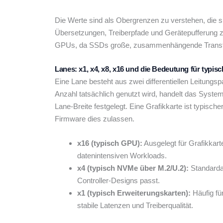
Die Werte sind als Obergrenzen zu verstehen, die 
Übersetzungen, Treiberpfade und Gerätepufferung z
GPUs, da SSDs große, zusammenhängende Transfer
Lanes: x1, x4, x8, x16 und die Bedeutung für typis
Eine Lane besteht aus zwei differentiellen Leitung
Anzahl tatsächlich genutzt wird, handelt das Sys
Lane-Breite festgelegt. Eine Grafikkarte ist typisc
Firmware dies zulassen.
x16 (typisch GPU):
Ausgelegt für Grafikkart
datenintensiven Workloads.
x4 (typisch NVMe über M.2/U.2):
Standardan
Controller-Designs passt.
x1 (typisch Erweiterungskarten):
Häufig für
stabile Latenzen und Treiberqualität.