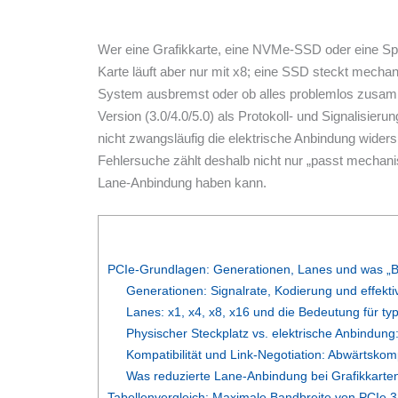
Wer eine Grafikkarte, eine NVMe-SSD oder eine Spez
Karte läuft aber nur mit x8; eine SSD steckt mechani
System ausbremst oder ob alles problemlos zusamme
Version (3.0/4.0/5.0) als Protokoll- und Signalisi
nicht zwangsläufig die elektrische Anbindung wider
Fehlersuche zählt deshalb nicht nur „passt mechani
Lane-Anbindung haben kann.
PCIe-Grundlagen: Generationen, Lanes und was „Ba
Generationen: Signalrate, Kodierung und effekt
Lanes: x1, x4, x8, x16 und die Bedeutung für ty
Physischer Steckplatz vs. elektrische Anbindun
Kompatibilität und Link-Negotiation: Abwärtskomp
Was reduzierte Lane-Anbindung bei Grafikkarten
Tabellenvergleich: Maximale Bandbreite von PCIe 3.