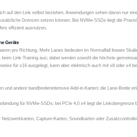
sich auf den Link selbst beziehen. Anwendungen sehen davon nur ei
usätzliche Grenzen setzen können. Bei NVMe-SSDs liegt die Praxisle
s effizient ausnutzen.
che Geräte
spaaren pro Richtung. Mehr Lanes bedeuten im Normalfall lineare Ska
tem beim Link-Training aus; dabei werden sowohl die höchste gemei
herweise für x16 ausgelegt, kann aber elektrisch auch mit x8 oder x4 
en und andere bandbreitenintensive Add-in-Karten; die Lane-Breite e
bindung für NVMe-SSDs; bei PCIe 4.0 x4 liegt die Linkobergrenze be
 Netzwerkkarten, Capture-Karten, Soundkarten oder Zusatzcontroller; B