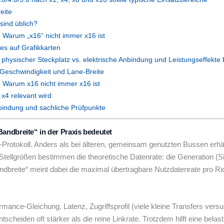
eite
sind üblich?
: Warum „x16“ nicht immer x16 ist
es auf Grafikkarten
t, physischer Steckplatz vs. elektrische Anbindung und Leistungseffekte 
e Geschwindigkeit und Lane-Breite
: Warum x16 nicht immer x16 ist
 x4 relevant wird
bindung und sachliche Prüfpunkte
ndbreite“ in der Praxis bedeutet
t-Protokoll. Anders als bei älteren, gemeinsam genutzten Bussen erhä
tellgrößen bestimmen die theoretische Datenrate: die Generation (S
Bandbreite“ meint dabei die maximal übertragbare Nutzdatenrate pro R
formance-Gleichung. Latenz, Zugriffsprofil (viele kleine Transfers ver
scheiden oft stärker als die reine Linkrate. Trotzdem hilft eine bel