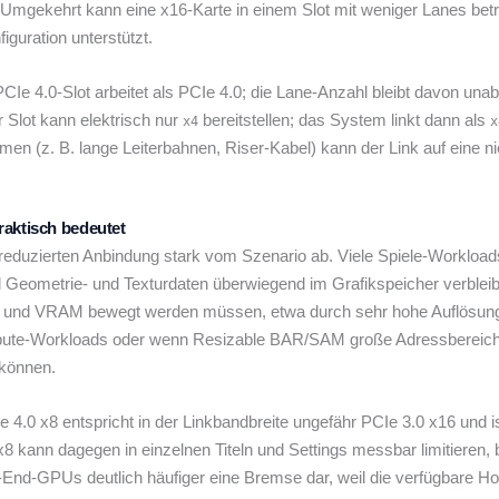
 Umgekehrt kann eine x16-Karte in einem Slot mit weniger Lanes bet
iguration unterstützt.
CIe 4.0-Slot arbeitet als PCIe 4.0; die Lane-Anzahl bleibt davon una
Slot kann elektrisch nur
bereitstellen; das System linkt dann als
x4
x
men (z. B. lange Leiterbahnen, Riser-Kabel) kann der Link auf eine ni
raktisch bedeutet
 reduzierten Anbindung stark vom Szenario ab. Viele Spiele-Workload
weil Geometrie- und Texturdaten überwiegend im Grafikspeicher verbl
und VRAM bewegt werden müssen, etwa durch sehr hohe Auflösun
pute-Workloads oder wenn Resizable BAR/SAM große Adressbereiche 
 können.
 4.0 x8 entspricht in der Linkbandbreite ungefähr PCIe 3.0 x16 und is
 x8 kann dagegen in einzelnen Titeln und Settings messbar limitiere
gh-End-GPUs deutlich häufiger eine Bremse dar, weil die verfügbare H