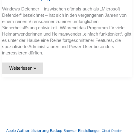
Windows Defender – inzwischen oftmals auch als „Microsoft
Defender“ bezeichnet – hat sich in den vergangenen Jahren von
einem reinen Virenscanner zu einer umfänglichen
Sicherheitslösung entwickelt. Während das Programm für viele
Heimanwenderinnen und Heimanwender „einfach funktioniert“, gibt
es unter der Haube eine Reihe fortgeschrittener Features, die
spezialisierte Administratoren und Power-User besonders
interessieren dürften.
Windows
Weiterlesen »
Defender
auf
Expertenniveau:
Erweiterte
Schutzmechanismen
und
Best
Practices
Authentifizierung
Apple
Backup
Browser-Einstellungen
Cloud
Dateien