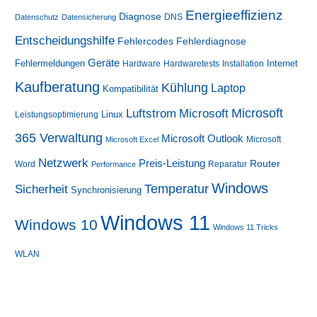
Energieeffizienz
Diagnose
DNS
Datenschutz
Datensicherung
Entscheidungshilfe
Fehlerdiagnose
Fehlercodes
Geräte
Fehlermeldungen
Internet
Hardware
Hardwaretests
Installation
Kaufberatung
Kühlung
Laptop
Kompatibilität
Luftstrom
Microsoft
Microsoft
Linux
Leistungsoptimierung
365 Verwaltung
Microsoft Outlook
Microsoft
Microsoft Excel
Netzwerk
Preis-Leistung
Router
Word
Reparatur
Performance
Windows
Sicherheit
Temperatur
Synchronisierung
Windows 11
Windows 10
Windows 11 Tricks
WLAN