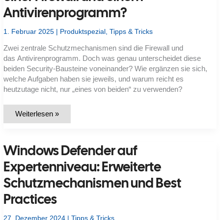
Antivirenprogramm?
1. Februar 2025
|
Produktspezial
,
Tipps & Tricks
Zwei zentrale Schutzmechanismen sind die Firewall und
das Antivirenprogramm. Doch was genau unterscheidet diese
beiden Security-Bausteine voneinander? Wie ergänzen sie sich,
welche Aufgaben haben sie jeweils, und warum reicht es
heutzutage nicht, nur „eines von beiden“ zu verwenden?
Was
Weiterlesen »
ist
der
Unterschied
zwischen
Windows Defender auf
einer
Firewall
und
Expertenniveau: Erweiterte
einem
Antivirenprogramm?
Schutzmechanismen und Best
Practices
27. Dezember 2024
|
Tipps & Tricks