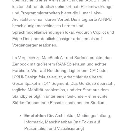
überraschend leise – ein Punkt, in dem ASUS in den
letzten Jahren deutlich optimiert hat. Für Entwicklungs-
und Programmierarbeiten bietet die Lunar Lake-
Architektur einen klaren Vorteil: Die integrierte AI-NPU
beschleunigt maschinelles Lernen und
Sprachmodellanwendungen lokal, wodurch Copilot und
Edge Designer deutlich flüssiger arbeiten als auf
Vorgängergenerationen.
Im Vergleich zu MacBook Air und Surface punktet das
Zenbook mit größerem RAM-Spielraum und echter
Farbtiefe. Wer auf Rendering, Lightroom, CAD oder
UX/UI-Design fokussiert ist, erhält hier das beste
Gesamtpaket im 14″-Segment. Das Gehäuse übersteht
tägliche Mobilität problemlos, und der Start aus dem
Standby erfolgt in unter einer Sekunde – eine echte
Stärke für spontane Einsatzsituationen im Studium.
Empfohlen für:
Architektur, Mediengestaltung,
Informatik, Maschinenbau (mit Fokus auf
Präsentation und Visualisierung)