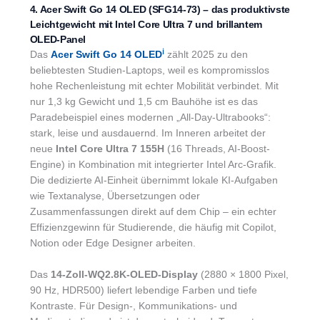
4. Acer Swift Go 14 OLED (SFG14-73) – das produktivste
Leichtgewicht mit Intel Core Ultra 7 und brillantem
OLED-Panel
ℹ︎
Das
Acer Swift Go 14 OLED
zählt 2025 zu den
beliebtesten Studien-Laptops, weil es kompromisslos
hohe Rechenleistung mit echter Mobilität verbindet. Mit
nur 1,3 kg Gewicht und 1,5 cm Bauhöhe ist es das
Paradebeispiel eines modernen „All-Day-Ultrabooks“:
stark, leise und ausdauernd. Im Inneren arbeitet der
neue
Intel Core Ultra 7 155H
(16 Threads, AI-Boost-
Engine) in Kombination mit integrierter Intel Arc-Grafik.
Die dedizierte AI-Einheit übernimmt lokale KI-Aufgaben
wie Textanalyse, Übersetzungen oder
Zusammenfassungen direkt auf dem Chip – ein echter
Effizienzgewinn für Studierende, die häufig mit Copilot,
Notion oder Edge Designer arbeiten.
Das
14-Zoll-WQ2.8K-OLED-Display
(2880 × 1800 Pixel,
90 Hz, HDR500) liefert lebendige Farben und tiefe
Kontraste. Für Design-, Kommunikations- und