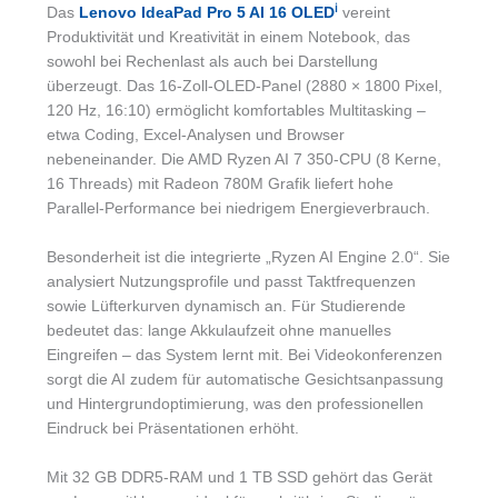
ℹ︎
Das
Lenovo IdeaPad Pro 5 AI 16 OLED
vereint
Produktivität und Kreativität in einem Notebook, das
sowohl bei Rechenlast als auch bei Darstellung
überzeugt. Das 16-Zoll-OLED-Panel (2880 × 1800 Pixel,
120 Hz, 16:10) ermöglicht komfortables Multitasking –
etwa Coding, Excel-Analysen und Browser
nebeneinander. Die AMD Ryzen AI 7 350-CPU (8 Kerne,
16 Threads) mit Radeon 780M Grafik liefert hohe
Parallel-Performance bei niedrigem Energieverbrauch.
Besonderheit ist die integrierte „Ryzen AI Engine 2.0“. Sie
analysiert Nutzungsprofile und passt Taktfrequenzen
sowie Lüfterkurven dynamisch an. Für Studierende
bedeutet das: lange Akkulaufzeit ohne manuelles
Eingreifen – das System lernt mit. Bei Videokonferenzen
sorgt die AI zudem für automatische Gesichtsanpassung
und Hintergrundoptimierung, was den professionellen
Eindruck bei Präsentationen erhöht.
Mit 32 GB DDR5-RAM und 1 TB SSD gehört das Gerät