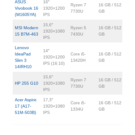
ASUS
16″
Ryzen 7
16 GB / 512
Vivobook 16
1920×1200
—
7730U
GB
(M1605YA)
IPS
15,6″
MSI Modern
Ryzen 5
16 GB / 512
1920×1080
~1
15 B7M-463
7430U
GB
IPS
Lenovo
14″
IdeaPad
Core i5-
16 GB / 512
1920×1200
~1
Slim 3
13420H
GB
IPS (16:10)
14IRH10
15,6″
Ryzen 7
16 GB / 512
HP 255 G10
1920×1080
~1
7730U
GB
IPS
Acer Aspire
17,3″
Core i5-
16 GB / 512
17 (A17-
1920×1080
~2
1334U
GB
51M-503B)
IPS