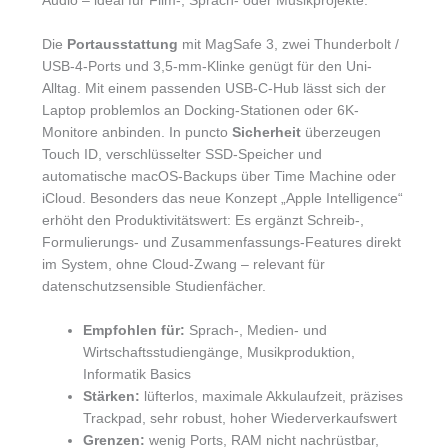
Audio – ideal für Film-, Sprach- oder Musikprojekte.
Die
Portausstattung
mit MagSafe 3, zwei Thunderbolt /
USB-4-Ports und 3,5-mm-Klinke genügt für den Uni-
Alltag. Mit einem passenden USB-C-Hub lässt sich der
Laptop problemlos an Docking-Stationen oder 6K-
Monitore anbinden. In puncto
Sicherheit
überzeugen
Touch ID, verschlüsselter SSD-Speicher und
automatische macOS-Backups über Time Machine oder
iCloud. Besonders das neue Konzept „Apple Intelligence“
erhöht den Produktivitätswert: Es ergänzt Schreib-,
Formulierungs- und Zusammenfassungs-Features direkt
im System, ohne Cloud-Zwang – relevant für
datenschutzsensible Studienfächer.
Empfohlen für:
Sprach-, Medien- und
Wirtschaftsstudiengänge, Musikproduktion,
Informatik Basics
Stärken:
lüfterlos, maximale Akkulaufzeit, präzises
Trackpad, sehr robust, hoher Wiederverkaufswert
Grenzen:
wenig Ports, RAM nicht nachrüstbar,