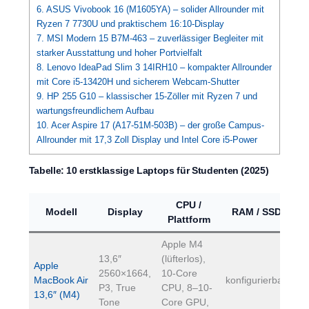
6. ASUS Vivobook 16 (M1605YA) – solider Allrounder mit
Ryzen 7 7730U und praktischem 16:10-Display
7. MSI Modern 15 B7M-463 – zuverlässiger Begleiter mit
starker Ausstattung und hoher Portvielfalt
8. Lenovo IdeaPad Slim 3 14IRH10 – kompakter Allrounder
mit Core i5-13420H und sicherem Webcam-Shutter
9. HP 255 G10 – klassischer 15-Zöller mit Ryzen 7 und
wartungsfreundlichem Aufbau
10. Acer Aspire 17 (A17-51M-503B) – der große Campus-
Allrounder mit 17,3 Zoll Display und Intel Core i5-Power
Tabelle: 10 erstklassige Laptops für Studenten (2025)
CPU /
Modell
Display
RAM / SSD
Ge
Plattform
Apple M4
13,6″
(lüfterlos),
Apple
2560×1664,
10-Core
MacBook Air
konfigurierbar
~1
P3, True
CPU, 8–10-
13,6″ (M4)
Tone
Core GPU,