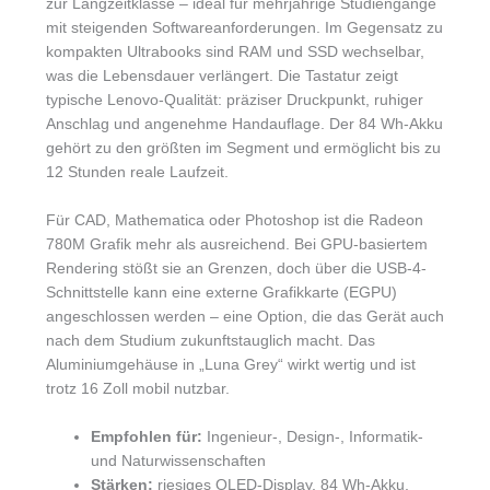
zur Langzeitklasse – ideal für mehrjährige Studiengänge
mit steigenden Softwareanforderungen. Im Gegensatz zu
kompakten Ultrabooks sind RAM und SSD wechselbar,
was die Lebensdauer verlängert. Die Tastatur zeigt
typische Lenovo-Qualität: präziser Druckpunkt, ruhiger
Anschlag und angenehme Handauflage. Der 84 Wh-Akku
gehört zu den größten im Segment und ermöglicht bis zu
12 Stunden reale Laufzeit.
Für CAD, Mathematica oder Photoshop ist die Radeon
780M Grafik mehr als ausreichend. Bei GPU-basiertem
Rendering stößt sie an Grenzen, doch über die USB-4-
Schnittstelle kann eine externe Grafikkarte (EGPU)
angeschlossen werden – eine Option, die das Gerät auch
nach dem Studium zukunftstauglich macht. Das
Aluminiumgehäuse in „Luna Grey“ wirkt wertig und ist
trotz 16 Zoll mobil nutzbar.
Empfohlen für:
Ingenieur-, Design-, Informatik-
und Naturwissenschaften
Stärken:
riesiges OLED-Display, 84 Wh-Akku,