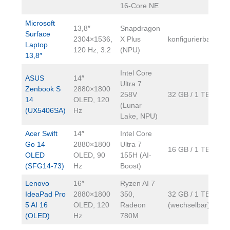
16-Core NE
Microsoft
13,8″
Snapdragon
Surface
2304×1536,
X Plus
konfigurierbar
~1
Laptop
120 Hz, 3:2
(NPU)
13,8″
Intel Core
ASUS
14″
Ultra 7
Zenbook S
2880×1800
258V
32 GB / 1 TB
~1
14
OLED, 120
(Lunar
(UX5406SA)
Hz
Lake, NPU)
Acer Swift
14″
Intel Core
Go 14
2880×1800
Ultra 7
16 GB / 1 TB
~1
OLED
OLED, 90
155H (AI-
(SFG14-73)
Hz
Boost)
Lenovo
16″
Ryzen AI 7
IdeaPad Pro
2880×1800
350,
32 GB / 1 TB
~1
5 AI 16
OLED, 120
Radeon
(wechselbar)
(OLED)
Hz
780M