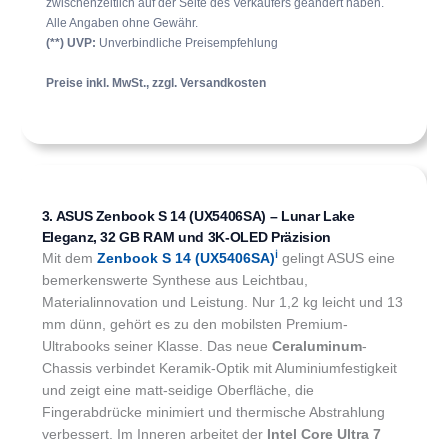
zwischenzeitlich auf der Seite des Verkäufers geändert haben.
Alle Angaben ohne Gewähr.
(**) UVP:
Unverbindliche Preisempfehlung
Preise inkl. MwSt., zzgl. Versandkosten
3. ASUS Zenbook S 14 (UX5406SA) – Lunar Lake
Eleganz, 32 GB RAM und 3K-OLED Präzision
ℹ︎
Mit dem
Zenbook S 14 (UX5406SA)
gelingt ASUS eine
bemerkenswerte Synthese aus Leichtbau,
Materialinnovation und Leistung. Nur 1,2 kg leicht und 13
mm dünn, gehört es zu den mobilsten Premium-
Ultrabooks seiner Klasse. Das neue
Ceraluminum
-
Chassis verbindet Keramik-Optik mit Aluminiumfestigkeit
und zeigt eine matt-seidige Oberfläche, die
Fingerabdrücke minimiert und thermische Abstrahlung
verbessert. Im Inneren arbeitet der
Intel Core Ultra 7