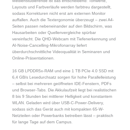
Medienstudierende ist das entscheidend: Tonwerte,
Layouts und Farbverläufe werden farbtreu dargestellt,
sodass Korrekturen nicht erst am externen Monitor
auffallen. Auch die Textergonomie überzeugt – zwei A4-
Seiten passen nebeneinander auf den Bildschirm, was
Hausarbeiten oder Quellenvergleiche spürbar
vereinfacht. Die QHD-Webcam mit Tiefenerkennung und
AI-Noise-Cancelling-Mikrofonarray liefert
überdurchschnittliche Videoqualität in Seminaren und
Online-Präsentationen.
16 GB LPDDR5x-RAM und eine 1 TB PCIe 4.0 SSD mit
6,4 GB/s Lesedurchsatz sorgen für hohe Parallelleistung
– selbst bei mehreren geöffneten IDE-Fenstern, PDFs
und Browser-Tabs. Die Akkulaufzeit liegt bei realistischen
8 bis 9 Stunden bei mittlerer Helligkeit und konstantem
WLAN. Geladen wird über USB-C-Power-Delivery,
sodass sich das Gerät auch mit kompakten 65-W-
Netzteilen oder Powerbanks betreiben lässt – praktisch
für lange Tage auf dem Campus.