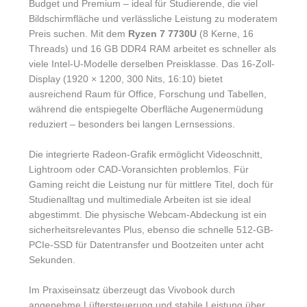
Budget und Premium – ideal für Studierende, die viel
Bildschirmfläche und verlässliche Leistung zu moderatem
Preis suchen. Mit dem
Ryzen 7 7730U
(8 Kerne, 16
Threads) und 16 GB DDR4 RAM arbeitet es schneller als
viele Intel-U-Modelle derselben Preisklasse. Das 16-Zoll-
Display (1920 × 1200, 300 Nits, 16:10) bietet
ausreichend Raum für Office, Forschung und Tabellen,
während die entspiegelte Oberfläche Augenermüdung
reduziert – besonders bei langen Lernsessions.
Die integrierte Radeon-Grafik ermöglicht Videoschnitt,
Lightroom oder CAD-Voransichten problemlos. Für
Gaming reicht die Leistung nur für mittlere Titel, doch für
Studienalltag und multimediale Arbeiten ist sie ideal
abgestimmt. Die physische Webcam-Abdeckung ist ein
sicherheitsrelevantes Plus, ebenso die schnelle 512-GB-
PCIe-SSD für Datentransfer und Bootzeiten unter acht
Sekunden.
Im Praxiseinsatz überzeugt das Vivobook durch
angenehme Lüftersteuerung und stabile Leistung über