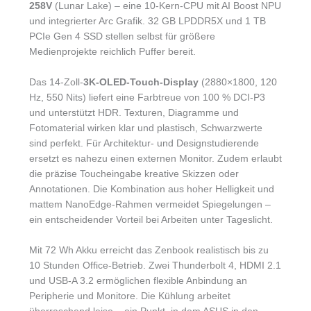
258V
(Lunar Lake) – eine 10-Kern-CPU mit AI Boost NPU
und integrierter Arc Grafik. 32 GB LPDDR5X und 1 TB
PCIe Gen 4 SSD stellen selbst für größere
Medienprojekte reichlich Puffer bereit.
Das 14-Zoll-
3K-OLED-Touch-Display
(2880×1800, 120
Hz, 550 Nits) liefert eine Farbtreue von 100 % DCI-P3
und unterstützt HDR. Texturen, Diagramme und
Fotomaterial wirken klar und plastisch, Schwarzwerte
sind perfekt. Für Architektur- und Designstudierende
ersetzt es nahezu einen externen Monitor. Zudem erlaubt
die präzise Toucheingabe kreative Skizzen oder
Annotationen. Die Kombination aus hoher Helligkeit und
mattem NanoEdge-Rahmen vermeidet Spiegelungen –
ein entscheidender Vorteil bei Arbeiten unter Tageslicht.
Mit 72 Wh Akku erreicht das Zenbook realistisch bis zu
10 Stunden Office-Betrieb. Zwei Thunderbolt 4, HDMI 2.1
und USB-A 3.2 ermöglichen flexible Anbindung an
Peripherie und Monitore. Die Kühlung arbeitet