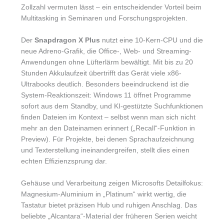
Zollzahl vermuten lässt – ein entscheidender Vorteil beim
Multitasking in Seminaren und Forschungsprojekten.
Der
Snapdragon X Plus
nutzt eine 10-Kern-CPU und die
neue Adreno-Grafik, die Office-, Web- und Streaming-
Anwendungen ohne Lüfterlärm bewältigt. Mit bis zu 20
Stunden Akkulaufzeit übertrifft das Gerät viele x86-
Ultrabooks deutlich. Besonders beeindruckend ist die
System-Reaktionszeit: Windows 11 öffnet Programme
sofort aus dem Standby, und KI-gestützte Suchfunktionen
finden Dateien im Kontext – selbst wenn man sich nicht
mehr an den Dateinamen erinnert („Recall“-Funktion in
Preview). Für Projekte, bei denen Sprachaufzeichnung
und Texterstellung ineinandergreifen, stellt dies einen
echten Effizienzsprung dar.
Gehäuse und Verarbeitung zeigen Microsofts Detailfokus:
Magnesium-Aluminium in „Platinum“ wirkt wertig, die
Tastatur bietet präzisen Hub und ruhigen Anschlag. Das
beliebte „Alcantara“-Material der früheren Serien weicht