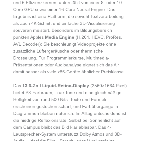
und 6 Effizienzkernen, unterstützt von einer 8- oder 10-
Core GPU sowie einer 16-Core Neural Engine. Das
Ergebnis ist eine Plattform, die sowohl Textverarbeitung
als auch 4K-Schnitt und einfache 3D-Visualisierung
souverän meistert. Besonders im Bildungsbereich
punkten Apples
Media Engine
(H.264, HEVC, ProRes,
AV1 Decoder): Sie beschleunigt Videoprojekte ohne
zusätzliche Lüftergeräusche oder thermische
Drosselung. Für Programmierkurse, Multimedia-
Präsentationen oder Audioanalyse eignet sich das Air
damit besser als viele x86-Geräte ähnlicher Preisklasse.
Das
13,6-Zoll Liquid-Retina-Display
(2560×1664 Pixel)
bietet P3-Farbraum, True Tone und eine gleichmäßige
Helligkeit von rund 500 Nits. Texte und Formeln
erscheinen gestochen scharf, und Farbübergänge in
Diagrammen bleiben natürlich. Im Alltag entscheidend ist
die niedrige Reflexionsrate: Selbst bei Sonnenlicht auf
dem Campus bleibt das Bild klar ablesbar. Das 4-
Lautsprecher-System unterstützt Dolby Atmos und 3D-