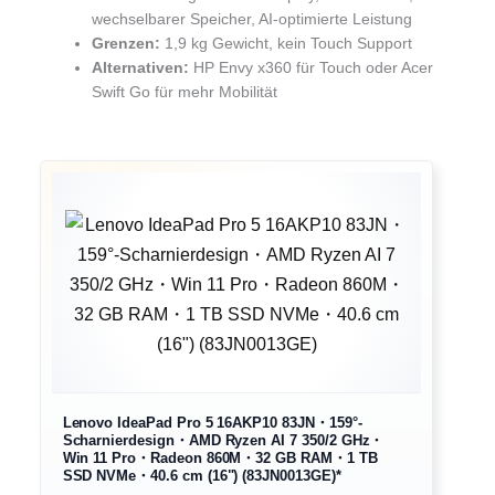
wechselbarer Speicher, AI-optimierte Leistung
Grenzen:
1,9 kg Gewicht, kein Touch Support
Alternativen:
HP Envy x360 für Touch oder Acer
Swift Go für mehr Mobilität
Lenovo IdeaPad Pro 5 16AKP10 83JN・159°-
Scharnierdesign・AMD Ryzen AI 7 350/2 GHz・
Win 11 Pro・Radeon 860M・32 GB RAM・1 TB
SSD NVMe・40.6 cm (16") (83JN0013GE)*