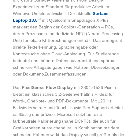
Microsofts Surface-Reihe hat sich vom Design-
Experiment zum Standard für produktive Arbeit im
Windows-Umfeld entwickelt. Der aktuelle
Surface
ℹ︎
Laptop 13,8″
mit Qualcomm Snapdragon X Plus
markiert den Beginn der Copilot+-Generation – PCs,
deren Prozessor eine dedizierte NPU (Neural Processing
Unit) für lokale KI-Berechnungen enthält. Das ermöglicht
direkte Texterkennung, Spracheingabe oder
Kontextsuche ohne Cloud-Anbindung. Für Studierende
bedeutet das: höhere Datensouveränität und spürbar
schnellere Alltagsaufgaben wie Notizen, Übersetzungen
oder Dokument-Zusammenfassungen.
Das
PixelSense Flow Display
mit 2304×1536 Pixeln
bietet ein klassisches 3:2-Seitenverhältnis – ideal für
Word-, OneNote- und PDF-Dokumente. Mit 120 Hz
Bildwiederholrate und Touch- sowie Pen-Support arbeitet
es flüssig und präzise. Microsoft setzt auf eine
farbneutrale Kalibrierung (nahe DCI-P3), die auch für
Grafikarbeiten ausreichend ist. In Kombination mit dem
schmalen Rahmen wirkt das Display visuell größer als die