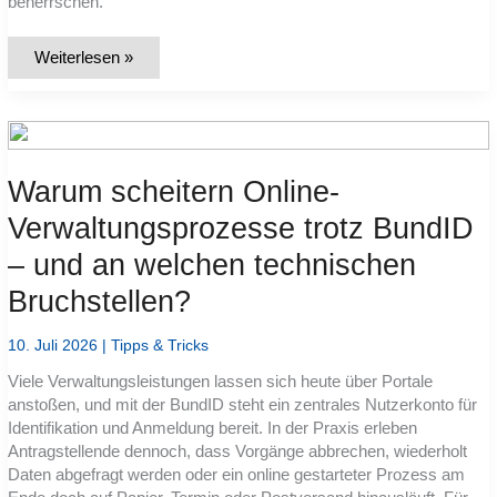
beherrschen.
Welche
Weiterlesen »
Ports
und
Verschlüsselungen
muss
ich
für
IMAP,
POP3
Warum scheitern Online-
und
SMTP
Verwaltungsprozesse trotz BundID
konfigurieren
(SSL/TLS,
– und an welchen technischen
STARTTLS,
unverschlüsselt)?
Bruchstellen?
10. Juli 2026
|
Tipps & Tricks
Viele Verwaltungsleistungen lassen sich heute über Portale
anstoßen, und mit der BundID steht ein zentrales Nutzerkonto für
Identifikation und Anmeldung bereit. In der Praxis erleben
Antragstellende dennoch, dass Vorgänge abbrechen, wiederholt
Daten abgefragt werden oder ein online gestarteter Prozess am