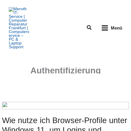
Zum
Inhalt
springen
Suchen
Menü
Authentifizierung
Wie nutze ich Browser-Profile unter
Windows 11, um Logins und