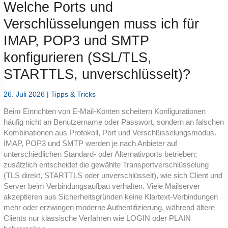
um
Welche Ports und
Logins
und
Verschlüsselungen muss ich für
Sitzungen
sauber
IMAP, POP3 und SMTP
zu
trennen?
konfigurieren (SSL/TLS,
STARTTLS, unverschlüsselt)?
26. Juli 2026
|
Tipps & Tricks
Beim Einrichten von E-Mail-Konten scheitern Konfigurationen
häufig nicht an Benutzername oder Passwort, sondern an falschen
Kombinationen aus Protokoll, Port und Verschlüsselungsmodus.
IMAP, POP3 und SMTP werden je nach Anbieter auf
unterschiedlichen Standard- oder Alternativports betrieben;
zusätzlich entscheidet die gewählte Transportverschlüsselung
(TLS direkt, STARTTLS oder unverschlüsselt), wie sich Client und
Server beim Verbindungsaufbau verhalten. Viele Mailserver
akzeptieren aus Sicherheitsgründen keine Klartext-Verbindungen
mehr oder erzwingen moderne Authentifizierung, während ältere
Clients nur klassische Verfahren wie LOGIN oder PLAIN