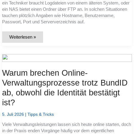
ein Techniker braucht Logdateien von einem älteren System, oder
ein NAS bietet einen Ordner über FTP an. In solchen Situationen
tauchen plötzlich Angaben wie Hostname, Benutzername,
Passwort, Port und Serververzeichnis auf.
Was
Weiterlesen »
ist
FTP?
Dateiübertragung
zwischen
Client
und
Server
verständlich
Warum brechen Online-
erklärt
Verwaltungsprozesse trotz BundID
ab, obwohl die Identität bestätigt
ist?
5. Juli 2026
|
Tipps & Tricks
Viele Verwaltungsleistungen lassen sich heute online starten, doch
in der Praxis enden Vorgänge häufig vor dem eigentlichen