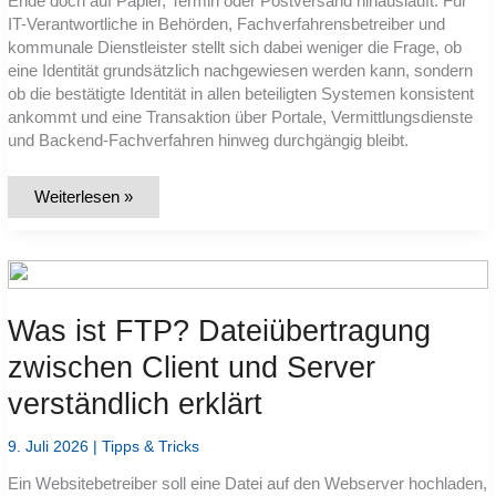
Ende doch auf Papier, Termin oder Postversand hinausläuft. Für
IT-Verantwortliche in Behörden, Fachverfahrensbetreiber und
kommunale Dienstleister stellt sich dabei weniger die Frage, ob
eine Identität grundsätzlich nachgewiesen werden kann, sondern
ob die bestätigte Identität in allen beteiligten Systemen konsistent
ankommt und eine Transaktion über Portale, Vermittlungsdienste
und Backend-Fachverfahren hinweg durchgängig bleibt.
Warum
Weiterlesen »
scheitern
Online-
Verwaltungsprozesse
trotz
BundID
–
und
an
Was ist FTP? Dateiübertragung
welchen
technischen
zwischen Client und Server
Bruchstellen?
verständlich erklärt
9. Juli 2026
|
Tipps & Tricks
Ein Websitebetreiber soll eine Datei auf den Webserver hochladen,