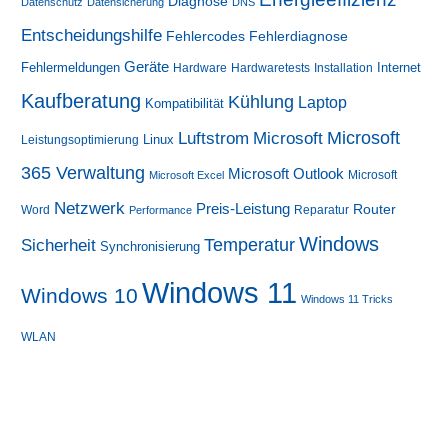
Diagnose
Datenschutz
Datensicherung
DNS
Entscheidungshilfe
Fehlercodes
Fehlerdiagnose
Geräte
Fehlermeldungen
Internet
Hardware
Hardwaretests
Installation
Kaufberatung
Kühlung
Laptop
Kompatibilität
Luftstrom
Microsoft
Microsoft
Linux
Leistungsoptimierung
365 Verwaltung
Microsoft Outlook
Microsoft
Microsoft Excel
Netzwerk
Preis-Leistung
Router
Word
Reparatur
Performance
Windows
Sicherheit
Temperatur
Synchronisierung
Windows 11
Windows 10
Windows 11 Tricks
WLAN