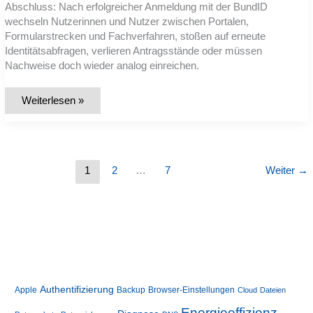
Abschluss: Nach erfolgreicher Anmeldung mit der BundID
wechseln Nutzerinnen und Nutzer zwischen Portalen,
Formularstrecken und Fachverfahren, stoßen auf erneute
Identitätsabfragen, verlieren Antragsstände oder müssen
Nachweise doch wieder analog einreichen.
Warum
Weiterlesen »
brechen
Online-
Verwaltungsprozesse
trotz
BundID
ab,
obwohl
1
2
…
7
Weiter
→
die
Identität
bestätigt
ist?
Authentifizierung
Apple
Backup
Browser-Einstellungen
Cloud
Dateien
Energieeffizienz