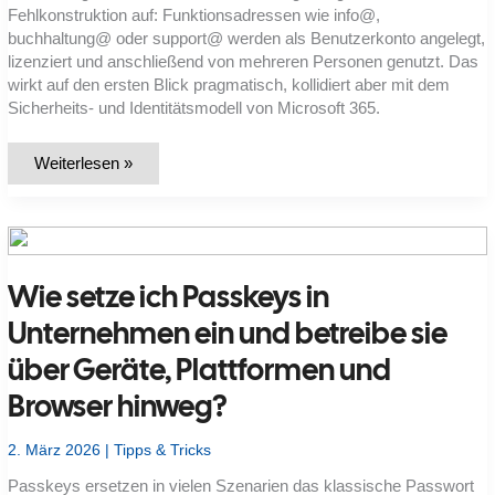
Fehlkonstruktion auf: Funktionsadressen wie info@,
buchhaltung@ oder support@ werden als Benutzerkonto angelegt,
lizenziert und anschließend von mehreren Personen genutzt. Das
wirkt auf den ersten Blick pragmatisch, kollidiert aber mit dem
Sicherheits- und Identitätsmodell von Microsoft 365.
Warum
Weiterlesen »
Benutzerpostfächer
keine
Team-
Postfächer
sein
dürfen:
Risiken
Wie setze ich Passkeys in
beim
Teilen
von
Unternehmen ein und betreibe sie
User-
Konten
über Geräte, Plattformen und
in
Exchange
Online
Browser hinweg?
2. März 2026
|
Tipps & Tricks
Passkeys ersetzen in vielen Szenarien das klassische Passwort