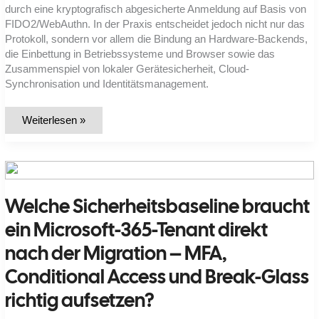
durch eine kryptografisch abgesicherte Anmeldung auf Basis von
FIDO2/WebAuthn. In der Praxis entscheidet jedoch nicht nur das
Protokoll, sondern vor allem die Bindung an Hardware-Backends,
die Einbettung in Betriebssysteme und Browser sowie das
Zusammenspiel von lokaler Gerätesicherheit, Cloud-
Synchronisation und Identitätsmanagement.
Wie
Weiterlesen »
setze
ich
Passkeys
in
Unternehmen
ein
und
Welche Sicherheitsbaseline braucht
betreibe
sie
über
ein Microsoft-365-Tenant direkt
Geräte,
Plattformen
nach der Migration – MFA,
und
Browser
hinweg?
Conditional Access und Break-Glass
richtig aufsetzen?