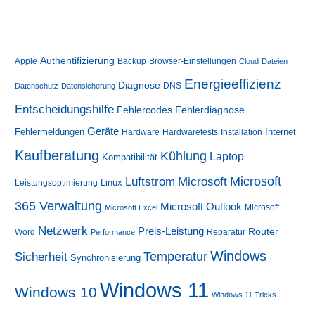
Authentifizierung
Apple
Backup
Browser-Einstellungen
Cloud
Dateien
Energieeffizienz
Diagnose
DNS
Datenschutz
Datensicherung
Entscheidungshilfe
Fehlerdiagnose
Fehlercodes
Geräte
Fehlermeldungen
Internet
Hardware
Hardwaretests
Installation
Kaufberatung
Kühlung
Laptop
Kompatibilität
Luftstrom
Microsoft
Microsoft
Linux
Leistungsoptimierung
365 Verwaltung
Microsoft Outlook
Microsoft
Microsoft Excel
Netzwerk
Preis-Leistung
Router
Word
Reparatur
Performance
Windows
Sicherheit
Temperatur
Synchronisierung
Windows 11
Windows 10
Windows 11 Tricks