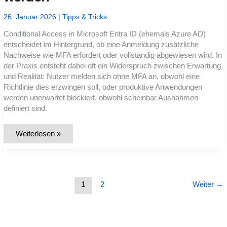
Glass
richtig
26. Januar 2026
|
Tipps & Tricks
aufsetzen?
Conditional Access in Microsoft Entra ID (ehemals Azure AD)
entscheidet im Hintergrund, ob eine Anmeldung zusätzliche
Nachweise wie MFA erfordert oder vollständig abgewiesen wird. In
der Praxis entsteht dabei oft ein Widerspruch zwischen Erwartung
und Realität: Nutzer melden sich ohne MFA an, obwohl eine
Richtlinie dies erzwingen soll, oder produktive Anwendungen
werden unerwartet blockiert, obwohl scheinbar Ausnahmen
definiert sind.
Conditional
Weiterlesen »
Access
greift
nicht:
Warum
MFA
ausbleibt
oder
1
2
Weiter
→
Anmeldungen
plötzlich
blockiert
werden