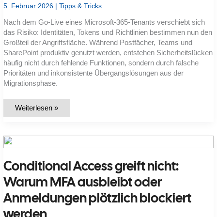
5. Februar 2026
|
Tipps & Tricks
Nach dem Go-Live eines Microsoft-365-Tenants verschiebt sich
das Risiko: Identitäten, Tokens und Richtlinien bestimmen nun den
Großteil der Angriffsfläche. Während Postfächer, Teams und
SharePoint produktiv genutzt werden, entstehen Sicherheitslücken
häufig nicht durch fehlende Funktionen, sondern durch falsche
Prioritäten und inkonsistente Übergangslösungen aus der
Migrationsphase.
Welche
Weiterlesen »
Sicherheitsbaseline
braucht
ein
Microsoft-
365-
Tenant
direkt
Conditional Access greift nicht:
nach
der
Migration
Warum MFA ausbleibt oder
–
MFA,
Anmeldungen plötzlich blockiert
Conditional
Access
und
werden
Break-