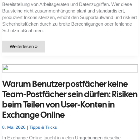
Bereitstellung von Arbeitsgeräten und Datenzugriffen. Wer diese
Bausteine nicht zusammenhängend plant und standardisiert,
produziert Inkonsistenzen, erhöht den Supportaufwand und riskiert
Sicherheitslücken durch zu breite Berechtigungen oder fehlende
Schutzmaßnahmen.
Wie
Weiterlesen »
setze
ich
ein
sauberes
Microsoft-
365-
Onboarding
Warum Benutzerpostfächer keine
auf,
damit
Benutzer,
Team-Postfächer sein dürfen: Risiken
Geräte,
Lizenzen
beim Teilen von User-Konten in
und
Datenzugriffe
konsistent
Exchange Online
bereitstehen?
8. Mai 2026
|
Tipps & Tricks
In Exchange Online taucht in vielen Umgebungen dieselbe