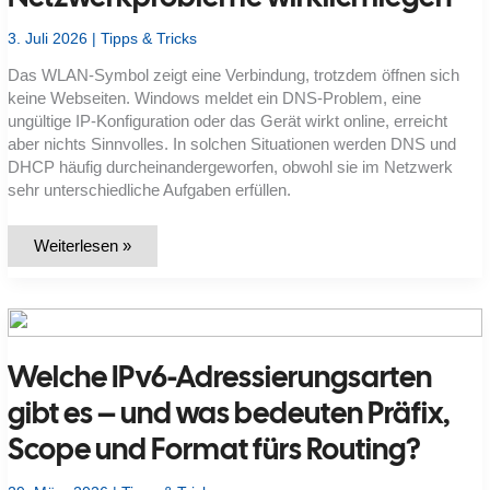
3. Juli 2026
|
Tipps & Tricks
Das WLAN-Symbol zeigt eine Verbindung, trotzdem öffnen sich
keine Webseiten. Windows meldet ein DNS-Problem, eine
ungültige IP-Konfiguration oder das Gerät wirkt online, erreicht
aber nichts Sinnvolles. In solchen Situationen werden DNS und
DHCP häufig durcheinandergeworfen, obwohl sie im Netzwerk
sehr unterschiedliche Aufgaben erfüllen.
DNS
Weiterlesen »
oder
DHCP:
Woran
Netzwerkprobleme
wirklich
liegen
Welche IPv6-Adressierungsarten
gibt es – und was bedeuten Präfix,
Scope und Format fürs Routing?