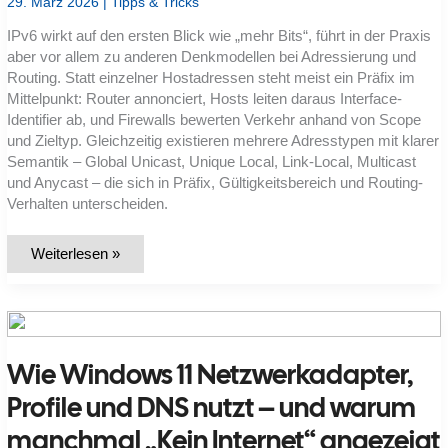
29. März 2026
|
Tipps & Tricks
IPv6 wirkt auf den ersten Blick wie „mehr Bits“, führt in der Praxis
aber vor allem zu anderen Denkmodellen bei Adressierung und
Routing. Statt einzelner Hostadressen steht meist ein Präfix im
Mittelpunkt: Router annonciert, Hosts leiten daraus Interface-
Identifier ab, und Firewalls bewerten Verkehr anhand von Scope
und Zieltyp. Gleichzeitig existieren mehrere Adresstypen mit klarer
Semantik – Global Unicast, Unique Local, Link-Local, Multicast
und Anycast – die sich in Präfix, Gültigkeitsbereich und Routing-
Verhalten unterscheiden.
Welche
Weiterlesen »
IPv6-
Adressierungsarten
gibt
es
–
und
was
Wie Windows 11 Netzwerkadapter,
bedeuten
Präfix,
Scope
Profile und DNS nutzt – und warum
und
Format
manchmal „Kein Internet“ angezeigt
fürs