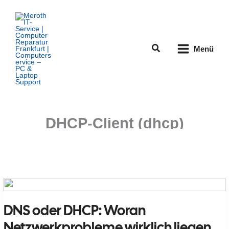
Zum
Inhalt
springen
Suchen
Menü
DHCP-Client (dhcp)
DNS oder DHCP: Woran
Netzwerkprobleme wirklich liegen