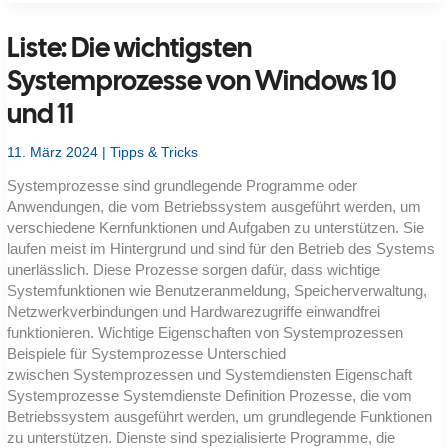
DHCP-
Server-
Fehlermeldung
Liste: Die wichtigsten
bedeutet
was
–
Systemprozesse von Windows 10
und
welche
und 11
Komponente
ist
verantwortlich?
11. März 2024
|
Tipps & Tricks
Systemprozesse sind grundlegende Programme oder
Anwendungen, die vom Betriebssystem ausgeführt werden, um
verschiedene Kernfunktionen und Aufgaben zu unterstützen. Sie
laufen meist im Hintergrund und sind für den Betrieb des Systems
unerlässlich. Diese Prozesse sorgen dafür, dass wichtige
Systemfunktionen wie Benutzeranmeldung, Speicherverwaltung,
Netzwerkverbindungen und Hardwarezugriffe einwandfrei
funktionieren. Wichtige Eigenschaften von Systemprozessen
Beispiele für Systemprozesse Unterschied
zwischen Systemprozessen und Systemdiensten Eigenschaft
Systemprozesse Systemdienste Definition Prozesse, die vom
Betriebssystem ausgeführt werden, um grundlegende Funktionen
zu unterstützen. Dienste sind spezialisierte Programme, die