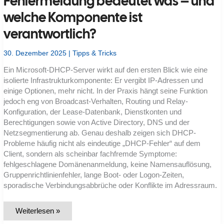
Fehlermeldung bedeutet was – und
manchmal
„Kein
welche Komponente ist
Internet“
angezeigt
wird
verantwortlich?
30. Dezember 2025
|
Tipps & Tricks
Ein Microsoft-DHCP-Server wirkt auf den ersten Blick wie eine
isolierte Infrastrukturkomponente: Er vergibt IP-Adressen und
einige Optionen, mehr nicht. In der Praxis hängt seine Funktion
jedoch eng von Broadcast-Verhalten, Routing und Relay-
Konfiguration, der Lease-Datenbank, Dienstkonten und
Berechtigungen sowie von Active Directory, DNS und der
Netzsegmentierung ab. Genau deshalb zeigen sich DHCP-
Probleme häufig nicht als eindeutige „DHCP-Fehler“ auf dem
Client, sondern als scheinbar fachfremde Symptome:
fehlgeschlagene Domänenanmeldung, keine Namensauflösung,
Gruppenrichtlinienfehler, lange Boot- oder Logon-Zeiten,
sporadische Verbindungsabbrüche oder Konflikte im Adressraum.
Welche
Weiterlesen »
Microsoft-