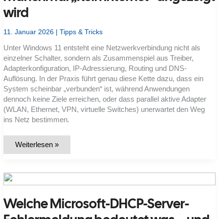
Routing?
wird
11. Januar 2026
|
Tipps & Tricks
Unter Windows 11 entsteht eine Netzwerkverbindung nicht als
einzelner Schalter, sondern als Zusammenspiel aus Treiber,
Adapterkonfiguration, IP-Adressierung, Routing und DNS-
Auflösung. In der Praxis führt genau diese Kette dazu, dass ein
System scheinbar „verbunden“ ist, während Anwendungen
dennoch keine Ziele erreichen, oder dass parallel aktive Adapter
(WLAN, Ethernet, VPN, virtuelle Switches) unerwartet den Weg
ins Netz bestimmen.
Wie
Weiterlesen »
Windows
11
Netzwerkadapter,
Profile
und
DNS
nutzt
Welche Microsoft-DHCP-Server-
–
und
warum