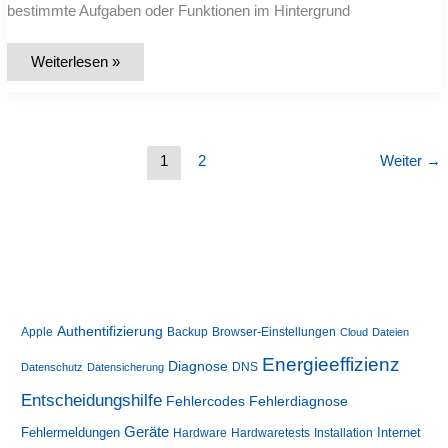
bestimmte Aufgaben oder Funktionen im Hintergrund
Liste:
Weiterlesen »
Die
wichtigsten
Systemprozesse
von
Windows
10
und
1
2
Weiter
→
11
Authentifizierung
Apple
Backup
Browser-Einstellungen
Cloud
Dateien
Energieeffizienz
Diagnose
DNS
Datenschutz
Datensicherung
Entscheidungshilfe
Fehlerdiagnose
Fehlercodes
Geräte
Fehlermeldungen
Internet
Hardware
Hardwaretests
Installation