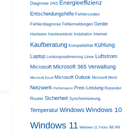
Energieeffizienz
Diagnose
DNS
Entscheidungshilfe
Fehlercodes
Geräte
Fehlerdiagnose
Fehlermeldungen
Internet
Hardware
Hardwaretests
Installation
Kaufberatung
Kühlung
Kompatibilität
Luftstrom
Laptop
Linux
Leistungsoptimierung
Microsoft 365 Verwaltung
Microsoft
Microsoft Outlook
Microsoft Word
Microsoft Excel
Netzwerk
Preis-Leistung
Reparatur
Performance
Sicherheit
Router
Synchronisierung
Windows 10
Windows
Temperatur
Windows 11
WLAN
Windows 11 Tricks