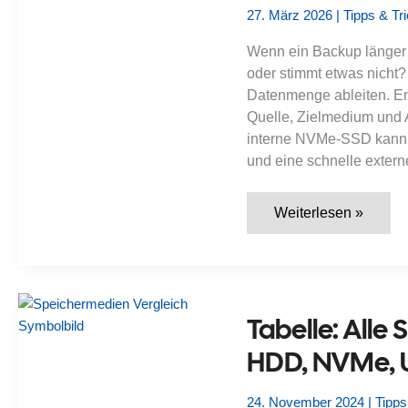
27. März 2026
|
Tipps & Tr
Wenn ein Backup länger da
oder stimmt etwas nicht? 
Datenmenge ableiten. En
Quelle, Zielmedium und 
interne NVMe-SSD kann d
und eine schnelle exter
Wie
Weiterlesen »
lange
dauert
ein
Backup
auf
SSD
oder
Tabelle: Alle
HDD
wirklich?
HDD, NVMe, U
24. November 2024
|
Tipps