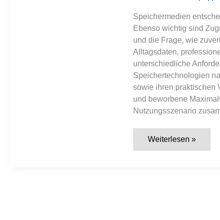
Speichermedien entscheid
Ebenso wichtig sind Zugri
und die Frage, wie zuver
Alltagsdaten, professione
unterschiedliche Anforde
Speichertechnologien na
sowie ihren praktischen V
und beworbene Maximalwe
Nutzungsszenario zusa
Tabelle:
Weiterlesen »
Alle
Speichermedien
im
Vergleich
(SSD,
HDD,
NVMe,
USB-
Stick
&