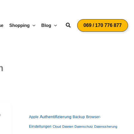
Suchen
se
Shopping
Blog
069 / 170 776 877
h
D
Authentifizierung
Apple
Backup
Browser-
Einstellungen
Cloud
Dateien
Datenschutz
Datensicherung