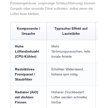
Pumpengehäuse, ungünstige Schlauchführung) können
Gurgeln oder sirrende Töne auftreten, selbst wenn die
Lüfter leise bleiben.
Komponente /
Typischer Effekt auf
T
Ursache
Lautstärke
Hohe
Mehr
Lüft
Lüfterdrehzahl
Strömungsrauschen, teils
Kühle
(CPU-Kühler)
tonale Anteile
Restriktives
Erhöhter Widerstand,
Mesh-
Frontpanel /
höhere rpm nötig
Fläc
Staubfilter
niedr
Radiator (AiO)
Höherer Druckbedarf,
Druck
mit dichten
Lüfter werden schneller
erhöh
Finnen
hörbar