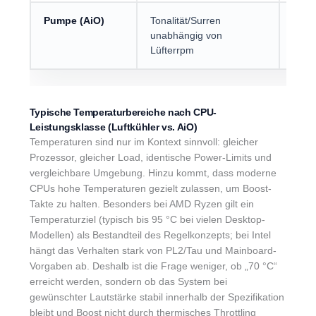
Pumpe (AiO)
Tonalität/Surren
Pump
unabhängig von
so, d
Lüfterrpm
Typische Temperaturbereiche nach CPU-
Leistungsklasse (Luftkühler vs. AiO)
Temperaturen sind nur im Kontext sinnvoll: gleicher
Prozessor, gleicher Load, identische Power-Limits und
vergleichbare Umgebung. Hinzu kommt, dass moderne
CPUs hohe Temperaturen gezielt zulassen, um Boost-
Takte zu halten. Besonders bei AMD Ryzen gilt ein
Temperaturziel (typisch bis 95 °C bei vielen Desktop-
Modellen) als Bestandteil des Regelkonzepts; bei Intel
hängt das Verhalten stark von PL2/Tau und Mainboard-
Vorgaben ab. Deshalb ist die Frage weniger, ob „70 °C“
erreicht werden, sondern ob das System bei
gewünschter Lautstärke stabil innerhalb der Spezifikation
bleibt und Boost nicht durch thermisches Throttling