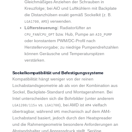
Gleichmäßiges Anziehen der Schrauben in
Kreuzfolge; bei AiO und Luftkühlern mit Backplate
die Distanzhülsen exakt gemäß Sockelkit (z. B.
,
) verwenden.
LGA1700
AM5
Lüftersteuerung:
Radiatorlüfter an
/
bzw. Hub, Pumpe an
CPU_FAN
CPU_OPT
AIO_PUMP
oder konstantem PWM/DC-Profil nach
Herstellervorgabe; zu niedrige Pumpendrehzahlen
können Geräusche und Temperaturspitzen
verstärken.
Sockelkompatibilität und Befestigungssysteme
Kompatibilität hängt weniger von der reinen
Lochabstandsgeometrie ab als von der Kombination aus
Sockel, Backplate-Standard und Montagerahmen. Bei
Intel unterscheiden sich die Bohrbilder (unter anderem
vs.
), bei AMD ist
vielfach
LGA1200/115x
LGA1700
AM4
übertragbar, während
mechanisch auf dem AM4-
AM5
Lochabstand basiert, jedoch durch den Heatspreader
und die Rahmengeometrie besondere Anforderungen an
Abstandshalter und Anpressdruck stellt. Seriöse