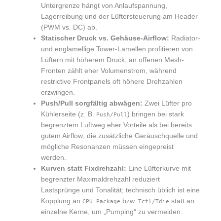
Untergrenze hängt von Anlaufspannung,
Lagerreibung und der Lüftersteuerung am Header
(PWM vs. DC) ab.
Statischer Druck vs. Gehäuse-Airflow:
Radiator-
und englamellige Tower-Lamellen profitieren von
Lüftern mit höherem Druck; an offenen Mesh-
Fronten zählt eher Volumenstrom, während
restrictive Frontpanels oft höhere Drehzahlen
erzwingen.
Push/Pull sorgfältig abwägen:
Zwei Lüfter pro
Kühlerseite (z. B.
) bringen bei stark
Push/Pull
begrenztem Luftweg eher Vorteile als bei bereits
gutem Airflow; die zusätzliche Geräuschquelle und
mögliche Resonanzen müssen eingepreist
werden.
Kurven statt Fixdrehzahl:
Eine Lüfterkurve mit
begrenzter Maximaldrehzahl reduziert
Lastsprünge und Tonalität; technisch üblich ist eine
Kopplung an
bzw.
statt an
CPU Package
Tctl/Tdie
einzelne Kerne, um „Pumping“ zu vermeiden.