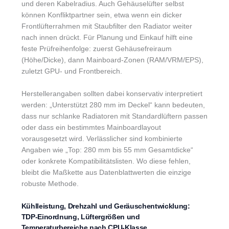
und deren Kabelradius. Auch Gehäuselüfter selbst
können Konfliktpartner sein, etwa wenn ein dicker
Frontlüfterrahmen mit Staubfilter den Radiator weiter
nach innen drückt. Für Planung und Einkauf hilft eine
feste Prüfreihenfolge: zuerst Gehäusefreiraum
(Höhe/Dicke), dann Mainboard-Zonen (RAM/VRM/EPS),
zuletzt GPU- und Frontbereich.
Herstellerangaben sollten dabei konservativ interpretiert
werden: „Unterstützt 280 mm im Deckel“ kann bedeuten,
dass nur schlanke Radiatoren mit Standardlüftern passen
oder dass ein bestimmtes Mainboardlayout
vorausgesetzt wird. Verlässlicher sind kombinierte
Angaben wie „Top: 280 mm bis 55 mm Gesamtdicke“
oder konkrete Kompatibilitätslisten. Wo diese fehlen,
bleibt die Maßkette aus Datenblattwerten die einzige
robuste Methode.
Kühlleistung, Drehzahl und Geräuschentwicklung:
TDP-Einordnung, Lüftergrößen und
Temperaturbereiche nach CPU-Klasse