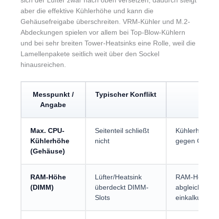
sich der Lüfter zwar nach oben versetzen, dadurch steigt
aber die effektive Kühlerhöhe und kann die
Gehäusefreigabe überschreiten. VRM-Kühler und M.2-
Abdeckungen spielen vor allem bei Top-Blow-Kühlern
und bei sehr breiten Tower-Heatsinks eine Rolle, weil die
Lamellenpakete seitlich weit über den Sockel
hinausreichen.
Messpunkt /
Typischer Konflikt
Angabe
Max. CPU-
Seitenteil schließt
Kühlerhöhe in
Kühlerhöhe
nicht
gegen Gehäus
(Gehäuse)
RAM-Höhe
Lüfter/Heatsink
RAM-Höhe mit
(DIMM)
überdeckt DIMM-
abgleichen; be
Slots
einkalkulieren