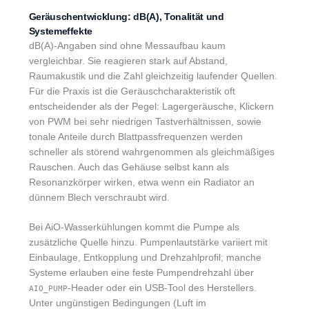
Geräuschentwicklung: dB(A), Tonalität und
Systemeffekte
dB(A)-Angaben sind ohne Messaufbau kaum
vergleichbar. Sie reagieren stark auf Abstand,
Raumakustik und die Zahl gleichzeitig laufender Quellen.
Für die Praxis ist die Geräuschcharakteristik oft
entscheidender als der Pegel: Lagergeräusche, Klickern
von PWM bei sehr niedrigen Tastverhältnissen, sowie
tonale Anteile durch Blattpassfrequenzen werden
schneller als störend wahrgenommen als gleichmäßiges
Rauschen. Auch das Gehäuse selbst kann als
Resonanzkörper wirken, etwa wenn ein Radiator an
dünnem Blech verschraubt wird.
Bei AiO-Wasserkühlungen kommt die Pumpe als
zusätzliche Quelle hinzu. Pumpenlautstärke variiert mit
Einbaulage, Entkopplung und Drehzahlprofil; manche
Systeme erlauben eine feste Pumpendrehzahl über
-Header oder ein USB-Tool des Herstellers.
AIO_PUMP
Unter ungünstigen Bedingungen (Luft im