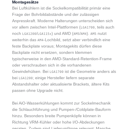
Montagesätze
Bei Luftkühlern ist die Sockelkompatibilität primär eine
Frage der Bohrbildabstände und der zulässigen
Anpresskraft. Moderne Halterungen unterscheiden sich
vor allem zwischen Intel-Plattformen (
, teils auch
LGA1700
noch
/
) und AMD (
/
).
nutzt
LGA1200
LGA115x
AM5
AM4
AM5
weiterhin das
-Lochbild, setzt aber verbindlich eine
AM4
feste Backplate voraus; Montagekits dürfen diese
Backplate nicht ersetzen, sondern klemmen
typischerweise in den AMD-Standard-Retention-Frame
oder verschrauben sich in die vorhandenen
Gewindehülsen. Bei
ist die Geometrie anders als
LGA1700
bei
; einige Hersteller liefern separate
LGA1200
Abstandshalter oder aktualisierte Brackets, ältere Kits
passen ohne Upgrade nicht.
Bei AiO-Wasserkühlungen kommt zur Sockelmechanik
die Schlauchführung und Pumpen-/Coldplate-Bauform
hinzu. Besonders breite Pumpenköpfe können in
Richtung VRM-Kühler oder hohe I/O-Abdeckungen
geraten. Zudem sind Lieferumfänge relevant: Manche