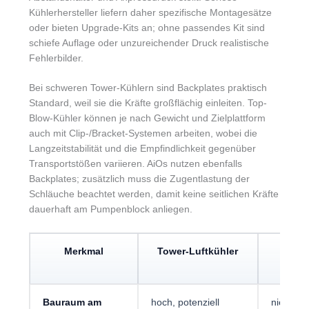
Kühlerhersteller liefern daher spezifische Montagesätze
oder bieten Upgrade-Kits an; ohne passendes Kit sind
schiefe Auflage oder unzureichender Druck realistische
Fehlerbilder.
Bei schweren Tower-Kühlern sind Backplates praktisch
Standard, weil sie die Kräfte großflächig einleiten. Top-
Blow-Kühler können je nach Gewicht und Zielplattform
auch mit Clip-/Bracket-Systemen arbeiten, wobei die
Langzeitstabilität und die Empfindlichkeit gegenüber
Transportstößen variieren. AiOs nutzen ebenfalls
Backplates; zusätzlich muss die Zugentlastung der
Schläuche beachtet werden, damit keine seitlichen Kräfte
dauerhaft am Pumpenblock anliegen.
Merkmal
Tower-Luftkühler
Top-
Luft
Bauraum am
hoch, potenziell
niedrig b