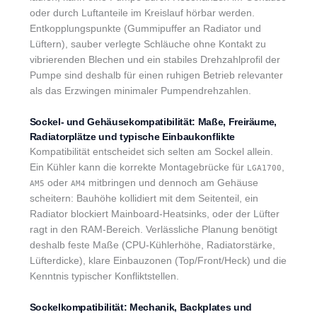
oder durch Luftanteile im Kreislauf hörbar werden.
Entkopplungspunkte (Gummipuffer an Radiator und
Lüftern), sauber verlegte Schläuche ohne Kontakt zu
vibrierenden Blechen und ein stabiles Drehzahlprofil der
Pumpe sind deshalb für einen ruhigen Betrieb relevanter
als das Erzwingen minimaler Pumpendrehzahlen.
Sockel- und Gehäusekompatibilität: Maße, Freiräume,
Radiatorplätze und typische Einbaukonflikte
Kompatibilität entscheidet sich selten am Sockel allein.
Ein Kühler kann die korrekte Montagebrücke für
,
LGA1700
oder
mitbringen und dennoch am Gehäuse
AM5
AM4
scheitern: Bauhöhe kollidiert mit dem Seitenteil, ein
Radiator blockiert Mainboard-Heatsinks, oder der Lüfter
ragt in den RAM-Bereich. Verlässliche Planung benötigt
deshalb feste Maße (CPU-Kühlerhöhe, Radiatorstärke,
Lüfterdicke), klare Einbauzonen (Top/Front/Heck) und die
Kenntnis typischer Konfliktstellen.
Sockelkompatibilität: Mechanik, Backplates und