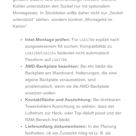
Kühler unterstützen den Sockel nur mit optionalem
Montagesatz. In Stücklisten sollte daher nicht nur „Sockel
unterstützt“ stehen, sondern konkret „Montagekit im
Karton“.
Intel-Montage prüfen:
Für
explizit nach
LGA1700
ausgewiesenem Kit suchen; Kompatibilität zu
/
bedeutet nicht automatisch
LGA1200
LGA115x
Passform auf
.
LGA1700
AMD-Backplate beachten:
Bei
bleibt die
AM5
Backplate am Mainboard; Halterungen, die eine
eigene Backplate voraussetzen, sind
problematisch, wenn sie die AMD-Backplate
ersetzen wollen.
Kontaktfläche und Ausrichtung:
Bei drehbaren
Towerkühlern Ausrichtung so wählen, dass der
Luftstrom zur Heck- oder Top-Abluft passt und der
RAM-Bereich frei bleibt.
Lieferumfang dokumentieren:
In der Planung
festhalten, ob ein Zusatzkit nötig ist (z. B. als