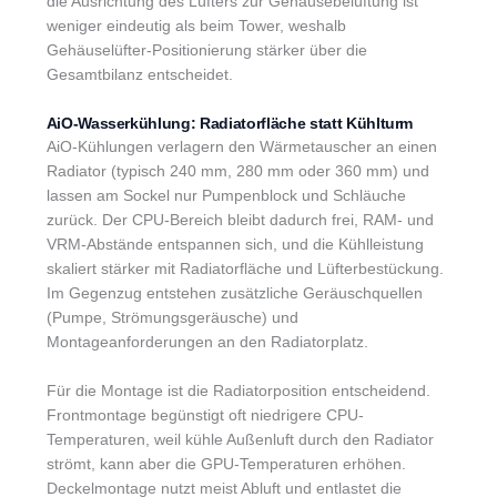
die Ausrichtung des Lüfters zur Gehäusebelüftung ist
weniger eindeutig als beim Tower, weshalb
Gehäuselüfter-Positionierung stärker über die
Gesamtbilanz entscheidet.
AiO-Wasserkühlung: Radiatorfläche statt Kühlturm
AiO-Kühlungen verlagern den Wärmetauscher an einen
Radiator (typisch 240 mm, 280 mm oder 360 mm) und
lassen am Sockel nur Pumpenblock und Schläuche
zurück. Der CPU-Bereich bleibt dadurch frei, RAM- und
VRM-Abstände entspannen sich, und die Kühlleistung
skaliert stärker mit Radiatorfläche und Lüfterbestückung.
Im Gegenzug entstehen zusätzliche Geräuschquellen
(Pumpe, Strömungsgeräusche) und
Montageanforderungen an den Radiatorplatz.
Für die Montage ist die Radiatorposition entscheidend.
Frontmontage begünstigt oft niedrigere CPU-
Temperaturen, weil kühle Außenluft durch den Radiator
strömt, kann aber die GPU-Temperaturen erhöhen.
Deckelmontage nutzt meist Abluft und entlastet die