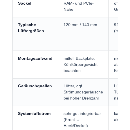
Sockel
RAM- und PCIe-
oft breit
Nähe
Grundfl
Typische
120 mm / 140 mm
92 mm /
Lüftergrößen
(modell
Montageaufwand
mittel; Backplate,
niedrig b
Kühlkörpergewicht
abhängi
beachten
Backplat
Geräuschquellen
Lüfter, ggf.
Lüfter,
Strömungsgeräusche
Turbule
bei hoher Drehzahl
nahe Ma
Systemluftstrom
sehr gut integrierbar
kann V
(Front →
aktiv an
Heck/Deckel)