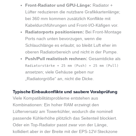
Front-Radiator und GPU-Länge:
Radiator +
Lüfter reduzieren die nutzbare Grafikkartenlänge;
bei 360 mm kommen zusätzlich Konflikte mit
Kabeldurchführungen und Front-I/O-Käfigen vor.
Radiatorports positionieren:
Bei Front-Montage
Ports nach unten bevorzugen, wenn die
Schlauchlänge es erlaubt; so bleibt Luft eher im
oberen Radiatorbereich und nicht in der Pumpe.
Push/Pull realistisch rechnen:
Gesamtdicke als
Radiatorstärke + 25 mm (Push) + 25 mm (Pull)
ansetzen; viele Gehäuse geben nur
„Radiatorgröße“ an, nicht die Dicke.
Typische Einbaukonflikte und saubere Vorabprüfung
Viele Kompatibilitätsprobleme entstehen aus
Kombinationen: Ein hoher RAM erzwingt den
Lüfterversatz am Towerkühler, wodurch die nominell
passende Kühlerhöhe plötzlich das Seitenteil blockiert.
Oder ein Top-Radiator passt zwar von der Länge,
kollidiert aber in der Breite mit der EPS-12V-Steckzone