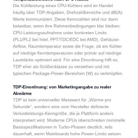
Die Kühlleistung eines CPU-Kühlers wird im Handel
häufig über TDP-Angaben, Drehzahlbereiche und dB(A)-
Werte kommuniziert. Diese Kennzahlen sind nur dann
belastbar, wenn ihre Rahmenbedingungen klar bleiben:
CPU-Leistungsaufnahme unter konkreten Limits
(PL1/PL2 bei Intel, PPT/TDC/EDC bei AMD), Gehäuse-
Airflow, Raumtemperatur sowie die Frage, ob ein Kühler
auf niedrige Kerntemperaturen oder primär auf niedrige
Lautstärke optimiert wird. Für eine Einordnung hilft es,
TDP eher als Größenklasse zu verstehen und mit
typischen Package-Power-Bereichen (W) zu verknüpfen.
TDP-Einordnung: von Marketingangabe zu realer
Abwärme
TDP ist kein universeller Messwert für „Wärme pro
Sekunde“, sondern eine vom Hersteller definierte
Verlustleistungs-Kenngröße, die je Plattform anders
interpretiert wird. Moderne CPUs überschreiten nominelle
Basisspezifikationen in Turbo-Phasen deutlich, teils
dauerhaft, wenn Mainboards hohe Power-Limits setzen.