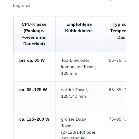
begrenzt.
CPU-Klasse
Empfohlene
Typische CP
(Package-
Kühlerklasse
Temperatur u
Power unter
Dauerlast
Dauerlast)
bis ca. 65 W
Top-Blow oder
55–75 °C
kompakter Tower,
120 mm
ca. 65–125 W
solider Tower,
65–85 °C
120/140 mm
ca. 125–200 W
großer Dual-
75–95 °C
Tower
(2×120/140) oder
AiO 240/280