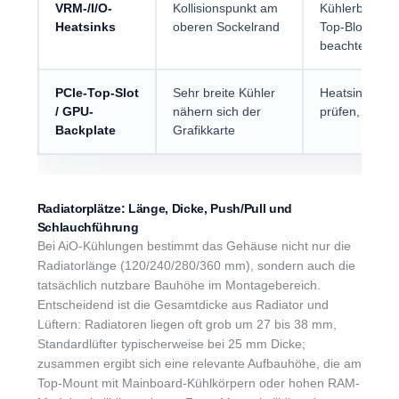
VRM-/I/O-
Kollisionspunkt am
Kühlerbreite 
Heatsinks
oberen Sockelrand
Top-Blow zusä
beachten
PCIe-Top-Slot
Sehr breite Kühler
Heatsink-Über
/ GPU-
nähern sich der
prüfen, beso
Backplate
Grafikkarte
Radiatorplätze: Länge, Dicke, Push/Pull und
Schlauchführung
Bei AiO-Kühlungen bestimmt das Gehäuse nicht nur die
Radiatorlänge (120/240/280/360 mm), sondern auch die
tatsächlich nutzbare Bauhöhe im Montagebereich.
Entscheidend ist die Gesamtdicke aus Radiator und
Lüftern: Radiatoren liegen oft grob um 27 bis 38 mm,
Standardlüfter typischerweise bei 25 mm Dicke;
zusammen ergibt sich eine relevante Aufbauhöhe, die am
Top-Mount mit Mainboard-Kühlkörpern oder hohen RAM-