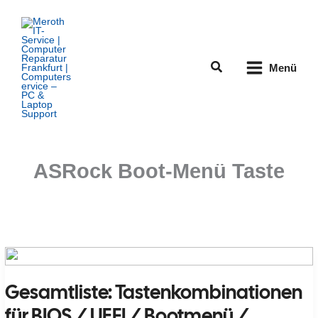
Zum
Inhalt
springen
Suchen
Menü
ASRock Boot-Menü Taste
Gesamtliste: Tastenkombinationen
für BIOS / UEFI / Bootmenü /