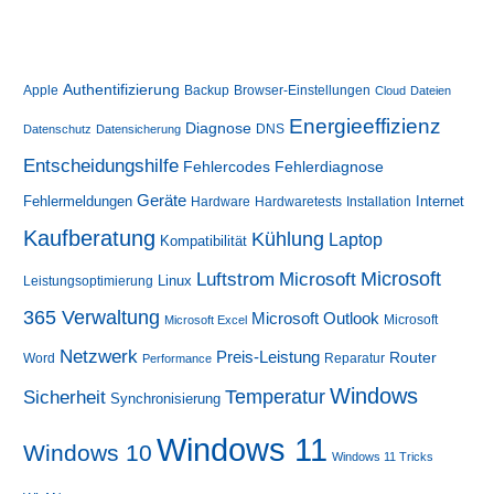
(alle
Hersteller)
Authentifizierung
Apple
Backup
Browser-Einstellungen
Cloud
Dateien
Energieeffizienz
Diagnose
DNS
Datenschutz
Datensicherung
Entscheidungshilfe
Fehlerdiagnose
Fehlercodes
Geräte
Fehlermeldungen
Internet
Hardware
Hardwaretests
Installation
Kaufberatung
Kühlung
Laptop
Kompatibilität
Luftstrom
Microsoft
Microsoft
Linux
Leistungsoptimierung
365 Verwaltung
Microsoft Outlook
Microsoft
Microsoft Excel
Netzwerk
Preis-Leistung
Router
Word
Reparatur
Performance
Windows
Sicherheit
Temperatur
Synchronisierung
Windows 11
Windows 10
Windows 11 Tricks