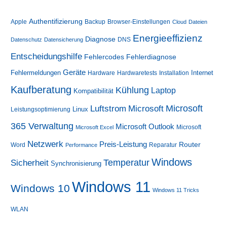
Authentifizierung
Apple
Backup
Browser-Einstellungen
Cloud
Dateien
Energieeffizienz
Diagnose
DNS
Datenschutz
Datensicherung
Entscheidungshilfe
Fehlerdiagnose
Fehlercodes
Geräte
Fehlermeldungen
Internet
Hardware
Hardwaretests
Installation
Kaufberatung
Kühlung
Laptop
Kompatibilität
Luftstrom
Microsoft
Microsoft
Linux
Leistungsoptimierung
365 Verwaltung
Microsoft Outlook
Microsoft
Microsoft Excel
Netzwerk
Preis-Leistung
Router
Word
Reparatur
Performance
Windows
Sicherheit
Temperatur
Synchronisierung
Windows 11
Windows 10
Windows 11 Tricks
WLAN