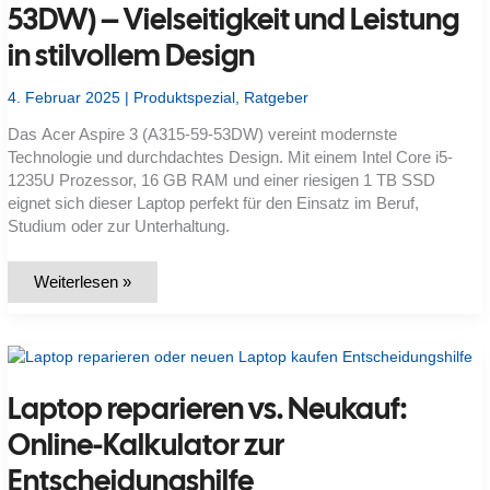
53DW) – Vielseitigkeit und Leistung
in stilvollem Design
4. Februar 2025
|
Produktspezial
,
Ratgeber
Das Acer Aspire 3 (A315-59-53DW) vereint modernste
Technologie und durchdachtes Design. Mit einem Intel Core i5-
1235U Prozessor, 16 GB RAM und einer riesigen 1 TB SSD
eignet sich dieser Laptop perfekt für den Einsatz im Beruf,
Studium oder zur Unterhaltung.
Ratgeber:
Weiterlesen »
Acer
Aspire
3
(A315-
59-
53DW)
–
Laptop reparieren vs. Neukauf:
Vielseitigkeit
und
Leistung
Online-Kalkulator zur
in
stilvollem
Entscheidungshilfe
Design