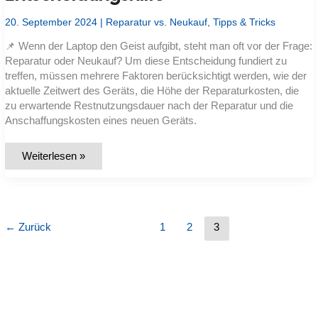
20. September 2024
|
Reparatur vs. Neukauf
,
Tipps & Tricks
📌 Wenn der Laptop den Geist aufgibt, steht man oft vor der Frage:
Reparatur oder Neukauf? Um diese Entscheidung fundiert zu
treffen, müssen mehrere Faktoren berücksichtigt werden, wie der
aktuelle Zeitwert des Geräts, die Höhe der Reparaturkosten, die
zu erwartende Restnutzungsdauer nach der Reparatur und die
Anschaffungskosten eines neuen Geräts.
Laptop
Weiterlesen »
reparieren
vs.
Neukauf:
Online-
Kalkulator
zur
Entscheidungshilfe
←
Zurück
1
2
3