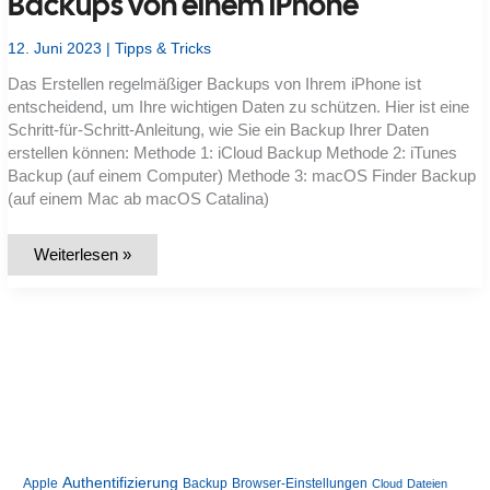
Backups von einem iPhone
Smartphone
12. Juni 2023
|
Tipps & Tricks
Das Erstellen regelmäßiger Backups von Ihrem iPhone ist
entscheidend, um Ihre wichtigen Daten zu schützen. Hier ist eine
Schritt-für-Schritt-Anleitung, wie Sie ein Backup Ihrer Daten
erstellen können: Methode 1: iCloud Backup Methode 2: iTunes
Backup (auf einem Computer) Methode 3: macOS Finder Backup
(auf einem Mac ab macOS Catalina)
Anleitung
Weiterlesen »
zur
Durchführung
eines
Backups
von
einem
iPhone
Authentifizierung
Apple
Backup
Browser-Einstellungen
Cloud
Dateien