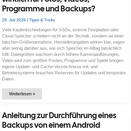
Programme und Backups?
29. Juli 2026
|
Tipps & Tricks
Viele Kaufentscheidungen für SSDs, externe Festplatten oder
Cloud-Speicher scheitern nicht an der Technik, sondern an einer
falschen Größenannahme. Herstellerangaben wirken klar, sagen
aber wenig darüber aus, wie sich Speicher im Alltag tatsächlich
füllt: Dateigrößen wachsen durch höhere Kameraauflösungen,
Video wird zum größten Posten, Programme und Spiele bringen
eigene Update- und Cache-Verzeichnisse mit, und
Betriebssysteme brauchen Reserven für Updates und temporäre
Daten.
Wie
Weiterlesen »
viel
Speicherplatz
brauche
ich
Anleitung zur Durchführung eines
wirklich
für
Fotos,
Backups von einem Android
Videos,
Programme