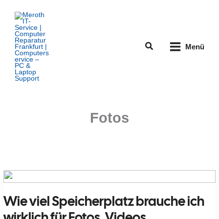
Zum
Inhalt
springen
Suchen
Menü
Fotos
Wie viel Speicherplatz brauche ich
wirklich für Fotos, Videos,