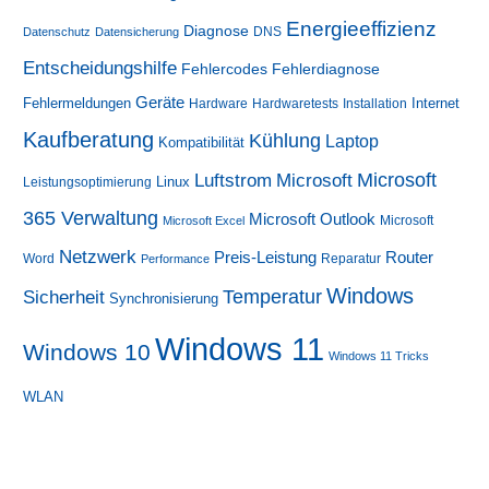
Energieeffizienz
Diagnose
DNS
Datenschutz
Datensicherung
Entscheidungshilfe
Fehlerdiagnose
Fehlercodes
Geräte
Fehlermeldungen
Internet
Hardware
Hardwaretests
Installation
Kaufberatung
Kühlung
Laptop
Kompatibilität
Luftstrom
Microsoft
Microsoft
Linux
Leistungsoptimierung
365 Verwaltung
Microsoft Outlook
Microsoft
Microsoft Excel
Netzwerk
Preis-Leistung
Router
Word
Reparatur
Performance
Windows
Sicherheit
Temperatur
Synchronisierung
Windows 11
Windows 10
Windows 11 Tricks
WLAN