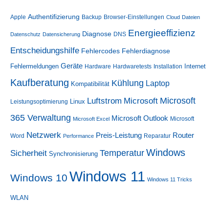
Authentifizierung
Apple
Backup
Browser-Einstellungen
Cloud
Dateien
Energieeffizienz
Diagnose
DNS
Datenschutz
Datensicherung
Entscheidungshilfe
Fehlerdiagnose
Fehlercodes
Geräte
Fehlermeldungen
Internet
Hardware
Hardwaretests
Installation
Kaufberatung
Kühlung
Laptop
Kompatibilität
Luftstrom
Microsoft
Microsoft
Linux
Leistungsoptimierung
365 Verwaltung
Microsoft Outlook
Microsoft
Microsoft Excel
Netzwerk
Preis-Leistung
Router
Word
Reparatur
Performance
Windows
Sicherheit
Temperatur
Synchronisierung
Windows 11
Windows 10
Windows 11 Tricks
WLAN