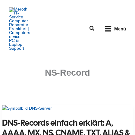
Zum
Inhalt
springen
Suchen
Menü
NS-Record
DNS-Records einfach erklärt: A,
AAAA, MX, NS, CNAME, TXT, ALIAS &