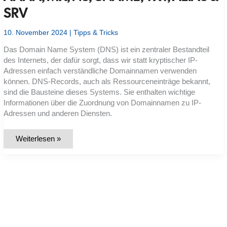
SRV
10. November 2024
|
Tipps & Tricks
Das Domain Name System (DNS) ist ein zentraler Bestandteil
des Internets, der dafür sorgt, dass wir statt kryptischer IP-
Adressen einfach verständliche Domainnamen verwenden
können. DNS-Records, auch als Ressourceneinträge bekannt,
sind die Bausteine dieses Systems. Sie enthalten wichtige
Informationen über die Zuordnung von Domainnamen zu IP-
Adressen und anderen Diensten.
DNS-
Weiterlesen »
Records
einfach
erklärt:
A,
AAAA,
MX,
NS,
CNAME,
TXT,
ALIAS
&
SRV