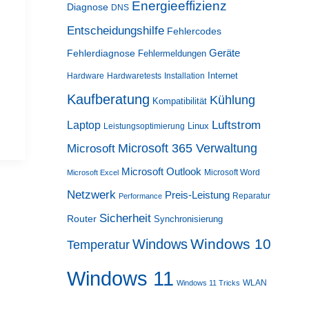
Energieeffizienz
Diagnose
DNS
Entscheidungshilfe
Fehlercodes
Geräte
Fehlerdiagnose
Fehlermeldungen
Internet
Hardware
Hardwaretests
Installation
Kaufberatung
Kühlung
Kompatibilität
Luftstrom
Laptop
Linux
Leistungsoptimierung
Microsoft 365 Verwaltung
Microsoft
Microsoft Outlook
Microsoft Word
Microsoft Excel
Netzwerk
Preis-Leistung
Reparatur
Performance
Sicherheit
Router
Synchronisierung
Windows 10
Windows
Temperatur
Windows 11
WLAN
Windows 11 Tricks