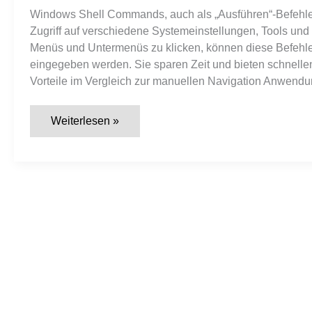
Windows Shell Commands, auch als „Ausführen“-Befehle 
Zugriff auf verschiedene Systemeinstellungen, Tools und
Menüs und Untermenüs zu klicken, können diese Befehle 
eingegeben werden. Sie sparen Zeit und bieten schnellen Z
Vorteile im Vergleich zur manuellen Navigation Anwend
Die
Weiterlesen »
150
wichtigsten
„Ausführen“-
Befehle
unter
Windows