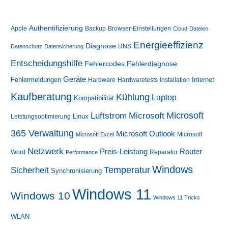
mit
möglichen
Fehlern
Authentifizierung
Apple
Backup
Browser-Einstellungen
Cloud
Dateien
Energieeffizienz
Diagnose
DNS
Datenschutz
Datensicherung
Entscheidungshilfe
Fehlerdiagnose
Fehlercodes
Geräte
Fehlermeldungen
Internet
Hardware
Hardwaretests
Installation
Kaufberatung
Kühlung
Laptop
Kompatibilität
Luftstrom
Microsoft
Microsoft
Linux
Leistungsoptimierung
365 Verwaltung
Microsoft Outlook
Microsoft
Microsoft Excel
Netzwerk
Preis-Leistung
Router
Word
Reparatur
Performance
Windows
Sicherheit
Temperatur
Synchronisierung
Windows 11
Windows 10
Windows 11 Tricks
WLAN