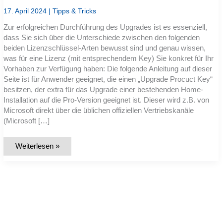
17. April 2024
|
Tipps & Tricks
Zur erfolgreichen Durchführung des Upgrades ist es essenziell,
dass Sie sich über die Unterschiede zwischen den folgenden
beiden Lizenzschlüssel-Arten bewusst sind und genau wissen,
was für eine Lizenz (mit entsprechendem Key) Sie konkret für Ihr
Vorhaben zur Verfügung haben: Die folgende Anleitung auf dieser
Seite ist für Anwender geeignet, die einen „Upgrade Procuct Key“
besitzen, der extra für das Upgrade einer bestehenden Home-
Installation auf die Pro-Version geeignet ist. Dieser wird z.B. von
Microsoft direkt über die üblichen offiziellen Vertriebskanäle
(Microsoft […]
Anleitung:
Weiterlesen »
Wechsel
von
Windows
10
Home
zu
Windows
10
Pro
und
Umgang