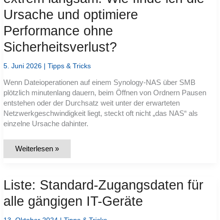
Ursache und optimiere
Performance ohne
Sicherheitsverlust?
5. Juni 2026
|
Tipps & Tricks
Wenn Dateioperationen auf einem Synology-NAS über SMB
plötzlich minutenlang dauern, beim Öffnen von Ordnern Pausen
entstehen oder der Durchsatz weit unter der erwarteten
Netzwerkgeschwindigkeit liegt, steckt oft nicht „das NAS“ als
einzelne Ursache dahinter.
SMB-
Weiterlesen »
Zugriff
auf
Synology-
NAS
Liste: Standard-Zugangsdaten für
extrem
langsam:
Wie
alle gängigen IT-Geräte
finde
ich
die