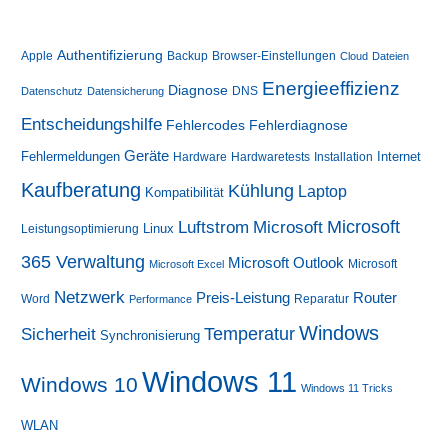
Authentifizierung
Apple
Backup
Browser-Einstellungen
Cloud
Dateien
Energieeffizienz
Diagnose
DNS
Datenschutz
Datensicherung
Entscheidungshilfe
Fehlerdiagnose
Fehlercodes
Geräte
Fehlermeldungen
Internet
Hardware
Hardwaretests
Installation
Kaufberatung
Kühlung
Laptop
Kompatibilität
Luftstrom
Microsoft
Microsoft
Linux
Leistungsoptimierung
365 Verwaltung
Microsoft Outlook
Microsoft
Microsoft Excel
Netzwerk
Preis-Leistung
Router
Word
Reparatur
Performance
Windows
Sicherheit
Temperatur
Synchronisierung
Windows 11
Windows 10
Windows 11 Tricks
WLAN