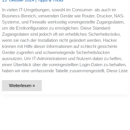
13. Oktober 2024
|
Tipps & Tricks
Ursache
und
In vielen IT-Umgebungen, sowohl im Consumer- als auch im
optimiere
Performance
Business-Bereich, verwenden Geräte wie Router, Drucker, NAS-
ohne
Systeme, und Firewalls werkseitig voreingestellte Zugangsdaten,
Sicherheitsverlust?
um die Erstkonfiguration zu ermöglichen. Diese Standard-
Zugangsdaten sind jedoch oft ein erhebliches Sicherheitsrisiko,
wenn sie nach der Installation nicht geändert werden. Hacker
können mit Hilfe dieser Informationen auf schlecht gesicherte
Geräte zugreifen und schwerwiegende Sicherheitslücken
ausnutzen. Um IT-Administratoren und Nutzern dabei zu helfen,
einen Überblick über die voreingestellten Login-Daten zu behalten,
haben wir eine umfassende Tabelle zusammengestellt. Diese Liste
Liste:
Weiterlesen »
Standard-
Zugangsdaten
für
alle
gängigen
IT-
Geräte