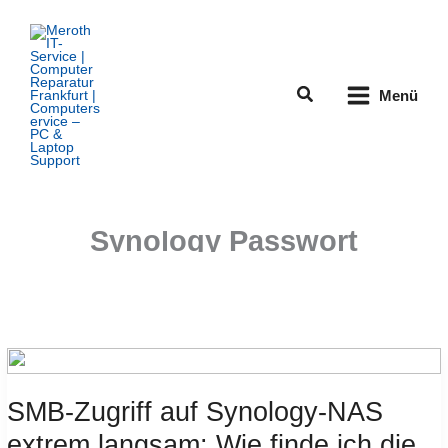
Zum
Inhalt
springen
Suchen
Menü
Synology Passwort
SMB-Zugriff auf Synology-NAS
extrem langsam: Wie finde ich die