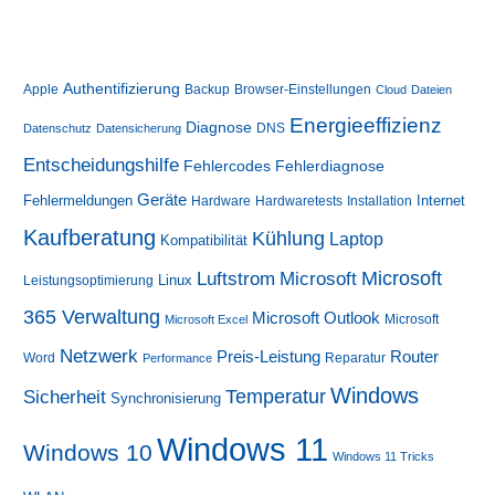
–
Inplace-
Upgrade
von
Windows
Authentifizierung
10
Apple
Backup
Browser-Einstellungen
Cloud
Dateien
auf
Windows
Energieeffizienz
Diagnose
DNS
Datenschutz
Datensicherung
11
(mit
Entscheidungshilfe
Fehlerdiagnose
Registry-
Fehlercodes
Hack)
Geräte
Fehlermeldungen
Internet
Hardware
Hardwaretests
Installation
Kaufberatung
Kühlung
Laptop
Kompatibilität
Luftstrom
Microsoft
Microsoft
Linux
Leistungsoptimierung
365 Verwaltung
Microsoft Outlook
Microsoft
Microsoft Excel
Netzwerk
Preis-Leistung
Router
Word
Reparatur
Performance
Windows
Sicherheit
Temperatur
Synchronisierung
Windows 11
Windows 10
Windows 11 Tricks