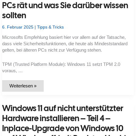
PCs rät und was Sie darüber wissen
sollten
6. Februar 2025
|
Tipps & Tricks
Microsofts Empfehlung basiert hier vor allem auf der Tatsache,
dass viele Sicherheitsfunktionen, die heute als Mindeststandard
gelten, bei älteren PCs nicht zur Verfügung stehen.
TPM (Trusted Platform Module): Windows 11 setzt TPM 2.0
voraus, …
Warum
Weiterlesen »
Microsoft
zum
Kauf
neuer
Windows 11 auf nicht unterstützter
PCs
rät
und
Hardware installieren – Teil 4 –
was
Sie
Inplace-Upgrade von Windows 10
darüber
wissen