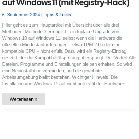
auf Windows 11 (mit Registry-Hack)
sollten
6. September 2024
|
Tipps & Tricks
[Hier geht es zum Hauptartikel mit Übersicht über alle drei
Methoden] Methode 3 ermöglicht ein Inplace-Upgrade von
Windows 10 auf Windows 11, selbst wenn die Hardware die
offiziellen Mindestanforderungen – etwa TPM 2.0 oder eine
kompatible CPU – nicht erfüllt. Dazu wird ein Registry-Eintrag
gesetzt, der die Kompatibilitätsprüfung überspringt. Der Vorteil: Alle
Dateien, Programme und Einstellungen bleiben erhalten. So wird
eine Neuinstallation vermieden, und die gewohnte
Arbeitsumgebung bleibt bestehen. Wichtiger Hinweis: Die
Installation von Windows 11 auf nicht unterstützter Hardware
Windows
Weiterlesen »
11
auf
nicht
unterstützter
Hardware
installieren
–
Teil
4