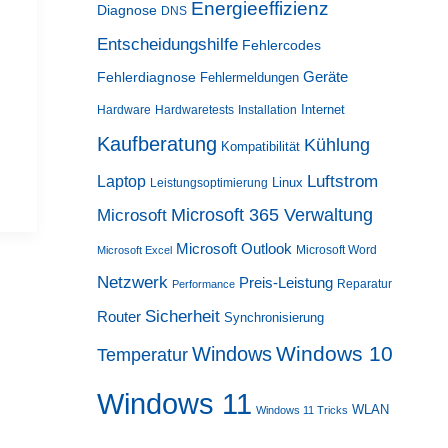
Energieeffizienz
Diagnose
DNS
Entscheidungshilfe
Fehlercodes
Geräte
Fehlerdiagnose
Fehlermeldungen
Internet
Hardware
Hardwaretests
Installation
Kaufberatung
Kühlung
Kompatibilität
Luftstrom
Laptop
Linux
Leistungsoptimierung
Microsoft 365 Verwaltung
Microsoft
Microsoft Outlook
Microsoft Word
Microsoft Excel
Netzwerk
Preis-Leistung
Reparatur
Performance
Sicherheit
Router
Synchronisierung
Windows 10
Windows
Temperatur
Windows 11
WLAN
Windows 11 Tricks