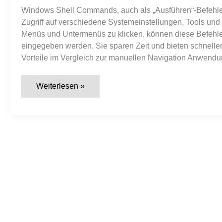
Windows Shell Commands, auch als „Ausführen“-Befehle 
Zugriff auf verschiedene Systemeinstellungen, Tools und
Menüs und Untermenüs zu klicken, können diese Befehle 
eingegeben werden. Sie sparen Zeit und bieten schnellen Z
Vorteile im Vergleich zur manuellen Navigation Anwend
Die
Weiterlesen »
150
wichtigsten
„Ausführen“-
Befehle
unter
Windows