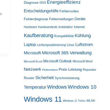
Energieeffizienz
Diagnose
DNS
Entscheidungshilfe
Fehlercodes
n
Geräte
Fehlerdiagnose
Fehlermeldungen
Internet
Hardware
Hardwaretests
Installation
Kaufberatung
Kühlung
Kompatibilität
Luftstrom
Laptop
Linux
Leistungsoptimierung
Microsoft 365 Verwaltung
Microsoft
Microsoft Outlook
Microsoft Word
Microsoft Excel
Netzwerk
Preis-Leistung
Reparatur
Performance
Sicherheit
Router
Synchronisierung
Windows 10
Windows
Temperatur
Windows 11
WLAN
Windows 11 Tricks