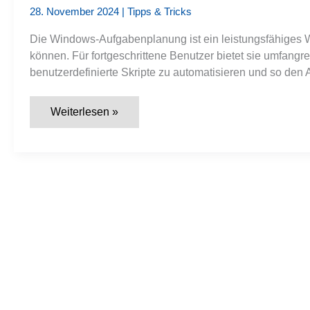
28. November 2024
|
Tipps & Tricks
Die Windows-Aufgabenplanung ist ein leistungsfähiges 
können. Für fortgeschrittene Benutzer bietet sie umfan
benutzerdefinierte Skripte zu automatisieren und so den A
Aufgabenplanung
Weiterlesen »
erweitern:
Automatisieren
Sie
Prozesse
in
Windows