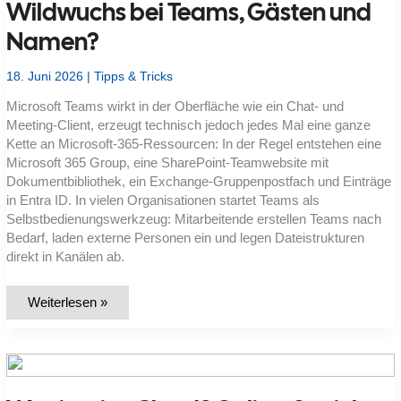
Wildwuchs bei Teams, Gästen und
Namen?
18. Juni 2026
|
Tipps & Tricks
Microsoft Teams wirkt in der Oberfläche wie ein Chat- und
Meeting-Client, erzeugt technisch jedoch jedes Mal eine ganze
Kette an Microsoft-365-Ressourcen: In der Regel entstehen eine
Microsoft 365 Group, eine SharePoint-Teamwebsite mit
Dokumentbibliothek, ein Exchange-Gruppenpostfach und Einträge
in Entra ID. In vielen Organisationen startet Teams als
Selbstbedienungswerkzeug: Mitarbeitende erstellen Teams nach
Bedarf, laden externe Personen ein und legen Dateistrukturen
direkt in Kanälen ab.
Wie
Weiterlesen »
führe
ich
Microsoft
Teams
kontrolliert
ein
und