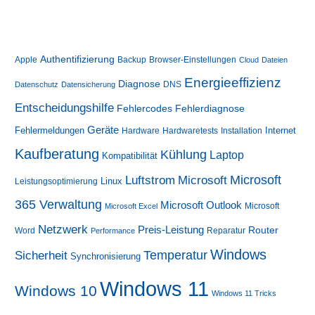
Authentifizierung
Apple
Backup
Browser-Einstellungen
Cloud
Dateien
Energieeffizienz
Diagnose
DNS
Datenschutz
Datensicherung
Entscheidungshilfe
Fehlerdiagnose
Fehlercodes
Geräte
Fehlermeldungen
Internet
Hardware
Hardwaretests
Installation
Kaufberatung
Kühlung
Laptop
Kompatibilität
Luftstrom
Microsoft
Microsoft
Linux
Leistungsoptimierung
365 Verwaltung
Microsoft Outlook
Microsoft
Microsoft Excel
Netzwerk
Preis-Leistung
Router
Word
Reparatur
Performance
Windows
Sicherheit
Temperatur
Synchronisierung
Windows 11
Windows 10
Windows 11 Tricks