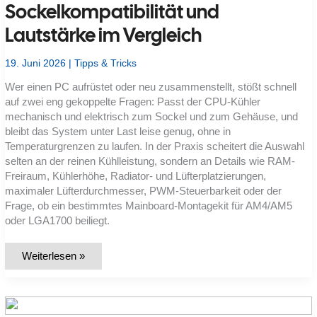
Sockelkompatibilität und
nicht
immer
funktionieren
Lautstärke im Vergleich
19. Juni 2026
|
Tipps & Tricks
Wer einen PC aufrüstet oder neu zusammenstellt, stößt schnell
auf zwei eng gekoppelte Fragen: Passt der CPU-Kühler
mechanisch und elektrisch zum Sockel und zum Gehäuse, und
bleibt das System unter Last leise genug, ohne in
Temperaturgrenzen zu laufen. In der Praxis scheitert die Auswahl
selten an der reinen Kühlleistung, sondern an Details wie RAM-
Freiraum, Kühlerhöhe, Radiator- und Lüfterplatzierungen,
maximaler Lüfterdurchmesser, PWM-Steuerbarkeit oder der
Frage, ob ein bestimmtes Mainboard-Montagekit für AM4/AM5
oder LGA1700 beiliegt.
Welcher
Weiterlesen »
CPU-
Kühler
und
welche
Gehäuselüfter
passen: