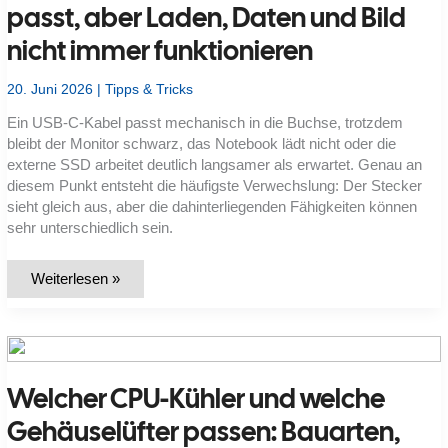
passt, aber Laden, Daten und Bild
nicht immer funktionieren
20. Juni 2026
|
Tipps & Tricks
Ein USB-C-Kabel passt mechanisch in die Buchse, trotzdem
bleibt der Monitor schwarz, das Notebook lädt nicht oder die
externe SSD arbeitet deutlich langsamer als erwartet. Genau an
diesem Punkt entsteht die häufigste Verwechslung: Der Stecker
sieht gleich aus, aber die dahinterliegenden Fähigkeiten können
sehr unterschiedlich sein.
Was
Weiterlesen »
ist
USB-
C?
Warum
der
Stecker
passt,
Welcher CPU-Kühler und welche
aber
Laden,
Daten
Gehäuselüfter passen: Bauarten,
und
Bild