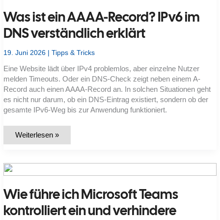
Bauarten,
Was ist ein AAAA-Record? IPv6 im
Sockelkompatibilität
und
Lautstärke
DNS verständlich erklärt
im
Vergleich
19. Juni 2026
|
Tipps & Tricks
Eine Website lädt über IPv4 problemlos, aber einzelne Nutzer
melden Timeouts. Oder ein DNS-Check zeigt neben einem A-
Record auch einen AAAA-Record an. In solchen Situationen geht
es nicht nur darum, ob ein DNS-Eintrag existiert, sondern ob der
gesamte IPv6-Weg bis zur Anwendung funktioniert.
Was
Weiterlesen »
ist
ein
AAAA-
Record?
IPv6
im
DNS
Wie führe ich Microsoft Teams
verständlich
erklärt
kontrolliert ein und verhindere