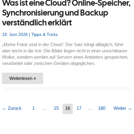
Was ist eine Cloud? Online-Speicher,
verhindere
Wildwuchs
bei
Synchronisierung und Backup
Teams,
Gästen
verständlich erklärt
und
Namen?
18. Juni 2026
|
Tipps & Tricks
„Meine Fotos sind in der Cloud.“ Der Satz klingt alltäglich, führt
aber leicht in die Irre: Die Bilder liegen nicht in einer unsichtbaren
Wolke, sondern werden auf Servern eines Anbieters gespeichert,
verarbeitet oder zwischen Geräten abgeglichen.
Was
Weiterlesen »
ist
eine
Cloud?
Online-
Speicher,
Synchronisierung
und
←
Zurück
1
…
15
16
17
…
180
Weiter
→
Backup
verständlich
erklärt