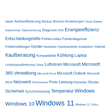
Authentifizierung
Apple
Backup
Browser-Einstellungen
Cloud
Dateien
Energieeffizienz
Diagnose
Datenschutz
Datensicherung
DNS
Entscheidungshilfe
Fehlercodes
Fehlerdiagnose
Geräte
Fehlermeldungen
Internet
Hardware
Hardwaretests
Installation
Kaufberatung
Kühlung
Laptop
Kompatibilität
Luftstrom
Microsoft
Microsoft
Linux
Leistungsoptimierung
365 Verwaltung
Microsoft Outlook
Microsoft
Microsoft Excel
Netzwerk
Preis-Leistung
Router
Word
Reparatur
Performance
Windows
Sicherheit
Temperatur
Synchronisierung
Windows 11
Windows 10
Windows 11 Tricks