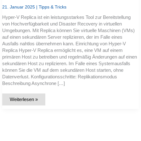
21. Januar 2025
|
Tipps & Tricks
Hyper-V Replica ist ein leistungsstarkes Tool zur Bereitstellung
von Hochverfügbarkeit und Disaster Recovery in virtuellen
Umgebungen. Mit Replica können Sie virtuelle Maschinen (VMs)
auf einen sekundären Server replizieren, der im Falle eines
Ausfalls nahtlos übernehmen kann. Einrichtung von Hyper-V
Replica Hyper-V Replica ermöglicht es, eine VM auf einem
primären Host zu betreiben und regelmäßig Änderungen auf einen
sekundären Host zu replizieren. Im Falle eines Systemausfalls
können Sie die VM auf dem sekundären Host starten, ohne
Datenverlust. Konfigurationsschritte: Replikationsmodus
Beschreibung Asynchrone […]
Hyper-
Weiterlesen »
V
Replica:
Hochverfügbarkeit
und
Disaster
Recovery
für
virtuelle
Maschinen