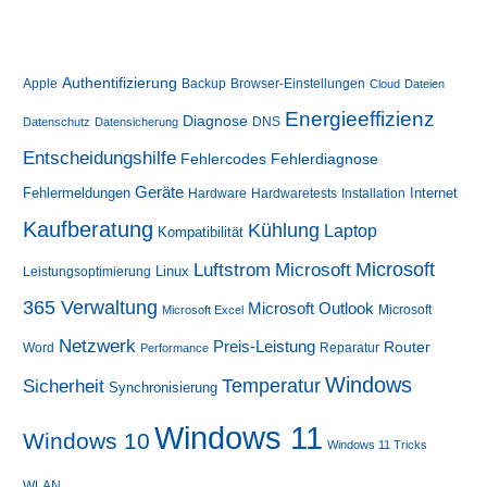
Authentifizierung
Apple
Backup
Browser-Einstellungen
Cloud
Dateien
Energieeffizienz
Diagnose
DNS
Datenschutz
Datensicherung
Entscheidungshilfe
Fehlerdiagnose
Fehlercodes
Geräte
Fehlermeldungen
Internet
Hardware
Hardwaretests
Installation
Kaufberatung
Kühlung
Laptop
Kompatibilität
Luftstrom
Microsoft
Microsoft
Linux
Leistungsoptimierung
365 Verwaltung
Microsoft Outlook
Microsoft
Microsoft Excel
Netzwerk
Preis-Leistung
Router
Word
Reparatur
Performance
Windows
Sicherheit
Temperatur
Synchronisierung
Windows 11
Windows 10
Windows 11 Tricks
WLAN