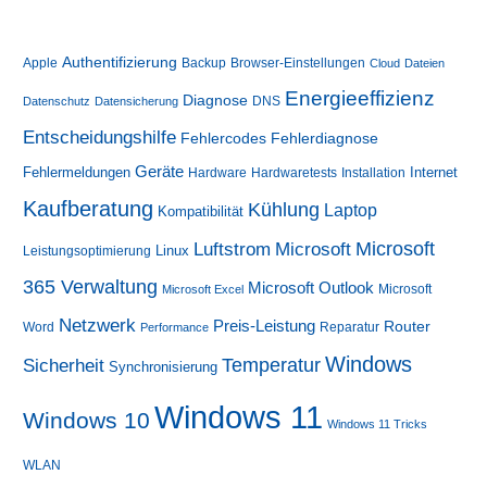
Authentifizierung
Apple
Backup
Browser-Einstellungen
Cloud
Dateien
Energieeffizienz
Diagnose
DNS
Datenschutz
Datensicherung
Entscheidungshilfe
Fehlerdiagnose
Fehlercodes
Geräte
Fehlermeldungen
Internet
Hardware
Hardwaretests
Installation
Kaufberatung
Kühlung
Laptop
Kompatibilität
Luftstrom
Microsoft
Microsoft
Linux
Leistungsoptimierung
365 Verwaltung
Microsoft Outlook
Microsoft
Microsoft Excel
Netzwerk
Preis-Leistung
Router
Word
Reparatur
Performance
Windows
Sicherheit
Temperatur
Synchronisierung
Windows 11
Windows 10
Windows 11 Tricks
WLAN