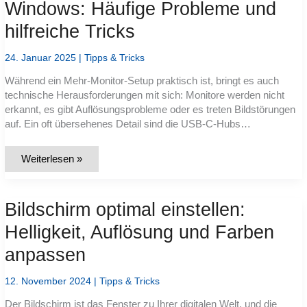
Windows: Häufige Probleme und
hilfreiche Tricks
24. Januar 2025
|
Tipps & Tricks
Während ein Mehr-Monitor-Setup praktisch ist, bringt es auch
technische Herausforderungen mit sich: Monitore werden nicht
erkannt, es gibt Auflösungsprobleme oder es treten Bildstörungen
auf. Ein oft übersehenes Detail sind die USB-C-Hubs…
Dual-
Weiterlesen »
Monitor-
Troubleshooting
für
Windows:
Bildschirm optimal einstellen:
Häufige
Probleme
und
Helligkeit, Auflösung und Farben
hilfreiche
Tricks
anpassen
12. November 2024
|
Tipps & Tricks
Der Bildschirm ist das Fenster zu Ihrer digitalen Welt, und die