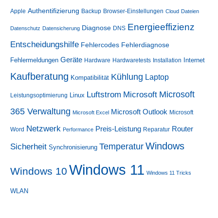
Authentifizierung
Apple
Backup
Browser-Einstellungen
Cloud
Dateien
Energieeffizienz
Diagnose
DNS
Datenschutz
Datensicherung
Entscheidungshilfe
Fehlerdiagnose
Fehlercodes
Geräte
Fehlermeldungen
Internet
Hardware
Hardwaretests
Installation
Kaufberatung
Kühlung
Laptop
Kompatibilität
Luftstrom
Microsoft
Microsoft
Linux
Leistungsoptimierung
365 Verwaltung
Microsoft Outlook
Microsoft
Microsoft Excel
Netzwerk
Preis-Leistung
Router
Word
Reparatur
Performance
Windows
Sicherheit
Temperatur
Synchronisierung
Windows 11
Windows 10
Windows 11 Tricks
WLAN