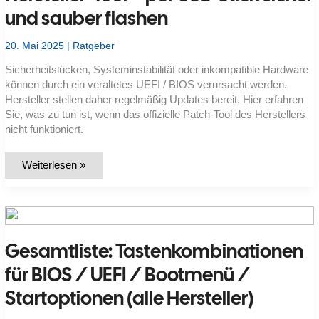
und sauber flashen
20. Mai 2025
|
Ratgeber
Sicherheitslücken, Systeminstabilität oder inkompatible Hardware
können durch ein veraltetes UEFI / BIOS verursacht werden.
Hersteller stellen daher regelmäßig Updates bereit. Hier erfahren
Sie, was zu tun ist, wenn das offizielle Patch-Tool des Herstellers
nicht funktioniert.
UEFI
Weiterlesen »
/
BIOS-
Update
scheitert
im
Hersteller‑Tool –
per
Gesamtliste: Tastenkombinationen
USB‑Stick
sicher
und
für BIOS / UEFI / Bootmenü /
sauber
flashen
Startoptionen (alle Hersteller)