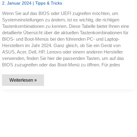
2. Januar 2024
|
Tipps & Tricks
Wenn Sie auf das BIOS oder UEFI zugreifen möchten, um
Systemeinstellungen zu ändern, ist es wichtig, die richtigen
Tastenkombinationen zu kennen. Diese Tabelle bietet Ihnen eine
detaillierte Übersicht über die aktuellen Tastenkombinationen für
BIOS- und Boot-Menüs bei den führenden PC- und Laptop-
Herstellern im Jahr 2024. Ganz gleich, ob Sie ein Gerät von
ASUS, Acer, Dell, HP, Lenovo oder einem anderen Hersteller
verwenden, finden Sie hier die passenden Tasten, um auf das
BIOS zuzugreifen oder das Boot-Menü zu öffnen. Für jedes
Gesamtliste:
Weiterlesen »
Tastenkombinationen
für
BIOS
/
UEFI
/
Bootmenü
/
Startoptionen
(alle
Hersteller)