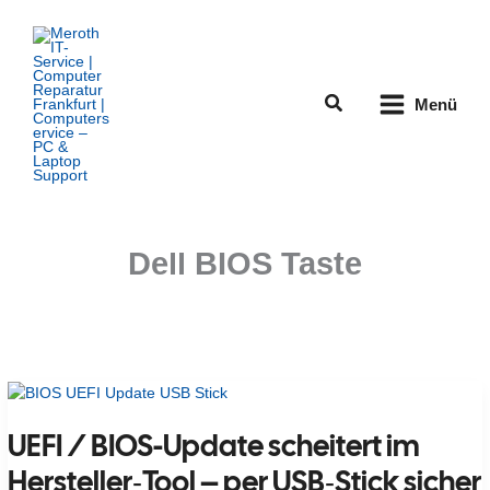
Zum
Inhalt
springen
Suchen
Menü
Dell BIOS Taste
UEFI / BIOS-Update scheitert im
Hersteller‑Tool – per USB‑Stick sicher